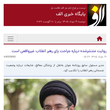
نیست بر لوح دلم جز الف قامت یار
پایگاه خبری الف
دوشنبه ۱۹ مرداد ۱۴۰۵ برابر با ۱۰ آگوست ۲۰۲۶
روایت منتشرشده درباره جراحت پای رهبر انقلاب غیرواقعی است
۱۹ خرداد ۱۴۰۵، ۱۵:۲۶
4050319055
مدیر مسئول سابق روزنامه جوان به‌نقل از پزشکان معالج، شایعات درباره وضعیت
جسمانی رهبر انقلاب را تکذیب کرد.