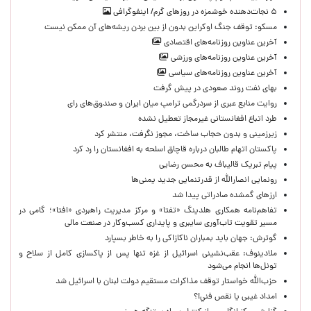
۵ نجات‌دهنده خوشمزه در روزهای گرم/ اینفوگرافی
مسکو: توقف جنگ اوکراین بدون از بین بردن ریشه‌های آن ممکن نیست
آخرین عناوین روزنامه‌های اقتصادی
آخرین عناوین روزنامه‌های ورزشی
آخرین عناوین روزنامه‌های سیاسی
بهای نفت روند صعودی در پیش گرفت
روایت منابع عبری از سردرگمی ترامپ میان ایران و صندوق‌های رای
طرد اتباع افغانستانی غیرمجاز تعطیل نشده
زیرزمینی و بدون حجاب ساخت، مجوز نگرفت، منتشر کرد
پاکستان اتهام طالبان درباره قاچاق اسلحه به افغانستان را رد کرد
پیام تبریک قالیباف به محسن رضایی
رونمایی انصارالله از قدرتنمایی جدید یمنی‌ها
ارزهای گمشده صادراتی پیدا شد
تفاهم‌نامه همکاری هلدینگ «تفتا» و مرکز مدیریت راهبردی «افتا»؛ گامی در
مسیر تقویت تاب‌آوری سایبری و پایداری کسب‌وکار در صنعت مالی
گوترش: جهان باید بمباران ناکازاکی را به‌ خاطر بسپارد
ملادینوف: عقب‌نشینی اسرائیل از غزه تنها پس از پاکسازی کامل از سلاح و
تونل‌ها انجام می‌شود
حزب‌الله خواستار توقف مذاکرات مستقیم دولت لبنان با اسرائیل شد
امداد غیبی يا نقص فني!؟