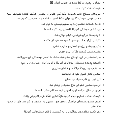
تصاویر پهپاد ساقط شده در جنوب ایران
قیمت نفت ثابت ماند
نیروهای مسلح باید همواره یک گام جلوتر از دشمن حرکت کنند/ تقویت بنیه
دفاعی نوعی سرمایه‌گذاری برای حفظ امنیت، ثبات و منافع ملی کشور است
ادامه حملات نظامیان رژیم صهیونیستی به نوار غزه
چرا ذخایر موشکی آمریکا کاهش پیدا کرده است؟
«اودیسه» پرفروش‌ترین فیلم نولان شد
نگرانی تل‌آویو از پیوستن قاهره به «توافق مکه»
رگبار و رعد و برق در شمال و جنوب کشور
عقب‌نشینی قیمت طلا در بازار جهانی
سیاستمدار عراقی: توافق سه‌جانبه امضاء شده در عربستان فرو می‌پاشد
ائتلاف پدیده مسلمان انتخابات آمریکا با اوباما برای زمین زدن ترامپ
سلاح جدید پیونگ‌یانگ در فضای سایبری
تنفس قابل قبول هوا در پایتخت
تیر غیب بر قلب سیاه عربستان
ترامپ مشاور حقوقی کاخ سفید را برکنار کرد
ایران در حال دیکته کردن اصول خود به کاخ سفید است!
قیمت نفت با تداوم ابهام درباره بازگشایی تنگه هرمز افزایش یافت
اعلام محدودیت‌های ترافیکی محورهای منتهی به مشهد و قم همزمان با پایان
ماه صفر
مهر تأیید مقام دوم پنتاگون بر ته کشیدن ذخایر تسلیحاتی آمریکا