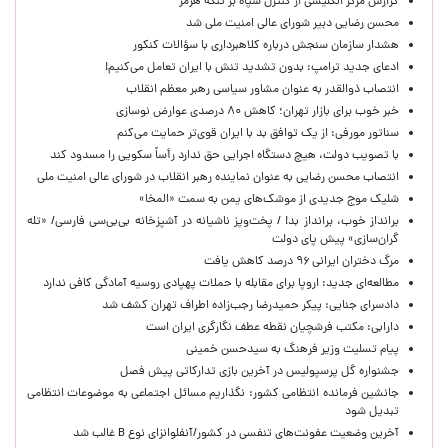
گزارش مرکز انگلیسی از کنترل سپاه بر تنگه هرمز
محسن رضایی دبیر شورای عالی امنیت ملی شد
هشدار سازمان سنجش درباره کلاهبرداری با سؤالات کنکور
ادعای جدید ترامپ: بدون تشدید تنش با ایران تعامل می‌کنیم!
انتصاب ذوالقدر به عنوان مشاور سیاسی رهبر معظم انقلاب
خبر خوب برای بازار تهران؛ کاهش ۸۰ درصدی عوارض نوسازی
سناتور مورفی: از یک توافق بد با ایران قوی‌تر حمایت می‌کنم
با تصویب دولت، هیچ دستگاه اجرایی حق ندارد رأساً سکویی را مسدود کند
انتصاب محسن رضایی به عنوان نماینده رهبر انقلاب در شورای عالی امنیت ملی
شلیک موج جدیدی از موشک‌های یمن به سمت «المخا»
برانداز خوب، برانداز بد! / پخت‌وپز ناشیانه در آشپزخانه‌ بی‌بی‌سی فارسی/ «تله
گران‌سازی» پیش پای دولت
مرگ دختران ایرانی ۹۶ درصد کاهش یافت
مطالعه‌ای جدید: اروپا برای مقابله با حملات پهپادی روسیه آمادگی کافی ندارد
دادسرای جنایی: پیکر حمیدرضا رجب‌زاده اطراف تهران کشف شد
دارابی: مکتب فرشچیان نقطه عطف نگارگری ایران است
پیام تسلیت وزیر فرهنگ به سیدحسن خمینی
جشنواره گل پرسپولیس در آخرین بازی تدارکاتی پیش فصل
جانشین فرمانده انتظامی کشور: نگذاریم مسائل اجتماعی به موضوعات انتظامی
تبدیل شود
آخرین وضعیت عفونت‌های تنفسی در کشور/آنفلوانزای نوع B غالب شد