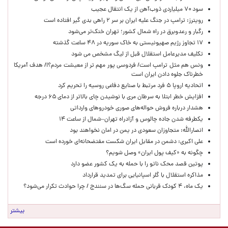
سود ۷۰ میلیاردی ذوب‌آهن از یک انتقال عجیب
رویترز: ترامپ در جنگ علیه ایران بر سر ۲ راهی بدی گیر افتاده است
رگبار و رعدوبرق در راه شمال کشور؛ تهران خنک‌تر می‌شود
۱۷ تجاوز رژیم صهیونیستی به خاک سوریه در ۴۸ ساعت گذشته
تکلیف مدیرعامل استقلال قبل از لیگ مشخص می شود
ونس هم مثل ترامپ است/ فردوسی پور مهم تر از معیشت مردم؟!/ هدف آمریکا
خطرناک جلوه دادن ایران است
اتحادیه اروپا ۵ فرد مرتبط با صنایع دفاعی روسیه را تحریم کرد
افزایش خطر ابتلا به سرطان مری با نوشیدن چای بالاتر از دمای ۶۵ درجه
هشدار درباره فروش حواله‌های صوری خودروهای وارداتی
یکطرفه شدن جاده چالوس و آزادراه تهران–شمال از ساعت ۱۴
انصارالله: متجاوزان سعودی در یمن در امان نخواهند بود
علی اکبری: دشمن در مقابل ایران شکست مفتضحانه‌ای خورده است
چگونه به «کیف پول ایران» وصل شویم؟
پوتین قصد محک ناتو را با حمله به یک کشور عضو دارد
مذاکره استقلال با گلر اسپانیایی برای تمدید قرارداد
یک ماه، ۴ کودک قربانی حمله سگ‌ها در سنندج / چرا حوادث تکرار می‌شود؟
بیشتر