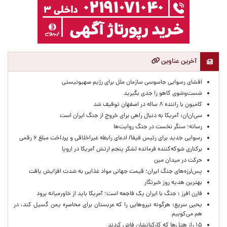
آخرین عناوین
افشای رسوایی جاسوسی سازمان ملل برای رژیم صهیونیستی
شست‌وشوی کاهو را جدی بگیرید
کامیون با راننده ۸ ساله در اصفهان توقیف شد
سی‌ان‌ان: آمریکا به دنبال راهی برای خروج از جنگ ایران است
رسانه؛ سنگر نخست در جنگ روایت‌ها
رسوایی جدید برای رئیس فیفا/ ادعای رابطه غیراخلاقی و پرداخت مبلغ ۶ رقمی
برکناری شوکه‌کننده فرمانده لشکر پنجم ارتش آمریکا در اروپا
حركت در ميدان مين
پس‌لرزه‌های جنگ ایران؛ قیمت جهانی مواد غذایی به شدت افزایش یافت
بهترین هدیه روز خبرنگار
فارن افرز : جنگ با ایران یک فاجعه است؛ آمریکا باید از خاورمیانه برود
یحیی سریع: هرگونه نیروهایی را که عربستان برای محاصره یمن گسیل کند، در
هم می‌کوبیم
۱۵ راز هتل‌ها که کارکنانشان فاش کردند