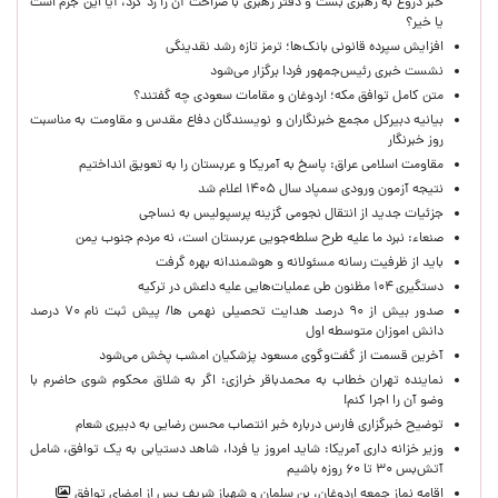
خبر دروغ به رهبری بست و دفتر رهبری با صراحت آن را رد کرد، آیا این جرم است
یا خیر؟
افزایش سپرده قانونی بانک‌ها؛ ترمز تازه رشد نقدینگی
نشست خبری رئیس‌جمهور فردا برگزار می‌شود
متن کامل توافق مکه؛ اردوغان و مقامات سعودی چه گفتند؟
بیانیه دبیرکل مجمع خبرنگاران و نویسندگان دفاع مقدس و مقاومت به مناسبت
روز خبرنگار
مقاومت اسلامی عراق: پاسخ به آمریکا و عربستان را به تعویق انداختیم
نتیجه آزمون ورودی سمپاد سال ۱۴۰۵ اعلام شد
جزئیات جدید از انتقال نجومی گزینه پرسپولیس به نساجی
صنعاء: نبرد ما علیه طرح سلطه‌جویی عربستان است، نه مردم جنوب یمن
باید از ظرفیت رسانه مسئولانه و هوشمندانه بهره گرفت
دستگیری ۱۰۴ مظنون طی عملیات‌هایی علیه داعش در ترکیه
صدور بیش از ۹۰ درصد هدایت تحصیلی نهمی ها/ پیش ثبت نام ۷۰ درصد
دانش اموزان متوسطه اول
آخرین قسمت از گفت‌وگوی مسعود پزشکیان امشب پخش می‌شود
نماینده تهران خطاب به محمدباقر خرازی: اگر به شلاق محکوم شوی حاضرم با
وضو آن را اجرا کنم!
توضیح خبرگزاری فارس درباره خبر انتصاب محسن رضایی به دبیری شعام
وزیر خزانه داری آمریکا: شاید امروز یا فردا، شاهد دستیابی به یک توافق، شامل
آتش‌بس ۳۰ تا ۶۰ روزه باشیم
اقامه نماز جمعه اردوغان، بن ‌سلمان و شهباز شریف پس از امضای توافق