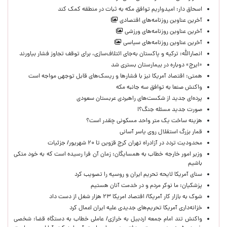
اسحاق دار: امیدواریم توافق مکه به ثبات در منطقه کمک کند
آخرین عناوین روزنامه‌های اقتصادی
آخرین عناوین روزنامه‌های ورزشی
آخرین عناوین روزنامه‌های سیاسی
انصارالله: ترکیه و پاکستان به‌جای ائتلاف‌سازی، برای توقف تجاوز فشار بیاورند
«ایرج» دوباره در بیمارستان بستری شد
همتی: اقتصاد آمریکا نیز با فشارها و ریسک‌های قابل توجهی مواجه است
واکنش صنعا به توافق سه جانبه مکه
پرده‌ای جدید از شکست‌های راهبردی عربستان سعودی
صورت جدید مسئله جنگ؟!
هزینه ساخت یک متر واحد مسکونی چقدر است؟
قمار بزرگ استقلال روی یاسر آسانی
محدودیت تردد در آزادراه تهران کرج قزوین تا ۲۰ شهریور/ جزئیات
وزیر امور خارجه خطاب به همسایگان: زمان آن فرا رسیده است که به خود متکی
باشیم
سنای آمریکا لایحه تحریم ایران و روسیه را تصویب کرد
پزشکیان: ما نوکر مردم و در خدمت آنان هستیم
شوک به بازار کار آمریکا/ اقتصاد امریکا ۲۳ هزار شغل از دست داد
خزانه‌داری آمریکا تحریم‌های جدیدی علیه ایران اعمال کرد
واکنش تند امام جمعه اردبیل به خرازی/ عاملی خطاب به دستگاه قضا: شخصی