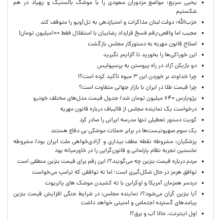
یحیی سریع: مواضع مزدوران سعودی را با موشک بالستیک و پهپاد در هم
شکستیم
حزب‌الله: دولت لبنان مذاکرات و امتیازدهی به تل‌آویو را متوقف کند
عجیب اما واقعی:رقم فسخ قرارداد رضاییان با استقلال فقط ۱۰۰میلیون تومان!
اصلاح قانون مهریه به دستورکار مجلس بازگشت
این خوراکی‌ها را بخورید تا آلزایمر نگیرید
دو بازیکن آزاد در راه پیوستن به پرسپولیس
چرا خداوند بر خوردن این ۳ میوه تأکید کرده است؟!
چرا قیمت طلا در ایران با بازار جهانی متفاوت است؟
پژوپارس ۶۴۰ میلیون تومان شد/ جدول قیمت مدل‌های مختلف خودرو
درخواست یک نماینده مجلس از قالیباف درباره قانون مهریه
کویت دستور تعطیلی تنها مدرسه ایرانی را صادر کرد
یک‌ سوم صهیونیست‌ها در برابر حملات موشکی بی دفاع هستند
پزشکیان: مشروطه نقطه عطف بیداری و آزادی‌خواهی ملت ایران بود/ مشروطه
نخستین تجربه نظام پارلمانی و قانون‌گرایی را در خاورمیانه بود
مردم درباره قیمت بنزین چه می‌گویند؟/ این رقم برای قیمت بنزین منطقی است
توافق هرمز در حال شکل‌گیری است؛ اما نه توافقی که ترامپ می‌خواست
دردسر همزمان آمریکا و اوکراین با ته کشیدن موشک های پاتریوت
آیا بنزین گران می‌شود؟/ نماینده مجلس: در شرایط جنگی افزایش قیمت بنزین
پیامدهای گسترده اجتماعی و امنیتی خواهد داشت
اول اینترنت، حالا آب و برق؟!