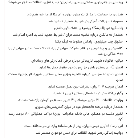
رونمایی از جدی‌ترین مشتری رامین رضاییان؛ بمب نقل‌وانتقالات منفجر می‌شود؟
فیدان: به حمایت از مذاکرات میان ایران و آمریکا ادامه خواهیم داد
مصوبه تسهیلات گمرکی در شرایط اضطرار تمدید شد
زلنسکی: دو پالایشگاه روسیه را هدف قرار دادیم
هشدار به مالکان درباره تخلیه مستاجران / شرایط جدید تمدید اجاره اعلام شد
حقوق چند میلیاردی، پاداش سقوط به لیگ یک!
کلاهبرداری و پولشویی در قالب شرکت مهاجرتی به کانادا/ دست مدیر مهاجرتی با
۳۰۰ شاکی رو شد
بیانیه خانواده شهید لاریجانی درباره برخی گمانه‌زنی‌های رسانه‌ای
انصارالله: عربستان راهی جز پس دادن حقوق یمنی‌ها ندارد
ادعای نماینده مجلس درباره «نحوه ردزنی محل استقرار شهید لاریجانی» صحت
ندارد
اعمال ضریب ۲.۷ برای اینترنت بین‌الملل صحت ندارد
رگبار پراکنده در نیمه شمالی استان تهران تا شنبه
وزارت اطلاعات: ۲۱ مزدور موساد و ۴ شرور مسلح در کرمان بازداشت شدند
هشدار درباره مرحله فاجعه‌بار غزه در میان آتش‌بس‌های صوری
تغییر مثبت در عملکرد مالی بانک صادرات ایران/ درآمد عملیاتی ۸۰ درصد رشد
کرد
ابن‌الرضا: فناوری بومی ایران، برتر از هر سامانه وارداتی در منطقه است
روایت زندگی رهبر شهید انقلاب برای نسل نوجوان منتشر شد