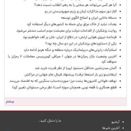
آیا هر کس می‌تواند هر سخنی را به رهبر انقلاب نسبت دهد؟
آغاز دور سوم مذاکرات لبنان و رژیم صهیونیستی در رم
مسئله مانایی ایران و اصلاح الگوی توسعه
بغداد: نباید از خاک عراق برای حمله به کشورهای دیگر استفاده کرد
روایت پزشکیان از اقدامات دولت برای معیشت مردم امشب منتشر می‌شود
فرمانده نیروی هوایی ارتش: در دفاع از ایران، جان بر کف خواهیم بود
یکی از دستاوردهای پزشکیان در این دو سال چه بود؟
اسلام‌آباد: رایزنی‌های دیپلماتیک درباره منطقه و تنگه هرمز ادامه دارد
آخرین وضعیت بازار رمزارزها در جهان / صرافی کوین‌بیس معاملات ۶ رمزارز را
متوقف کرد
آلمان صدرنشین حداقل دستمزد اروپا از نظر قدرت خرید شد
اینفانتینو زیر بار استعفا نرفت/ پیشنهاد فینال جام جهانی در مراکش
توقف طولانی کامیون‌ها پشت مرز؛ صورت‌حساب سنگینی که به اقتصاد می‌رسد
قطع همکاری با قلعه نویی همچنان سوژه است/ نظر برخی مسئولان تغییر کرد!
بیشتر
ما را دنبال کنید.
آرشیو
آخرین خبرها