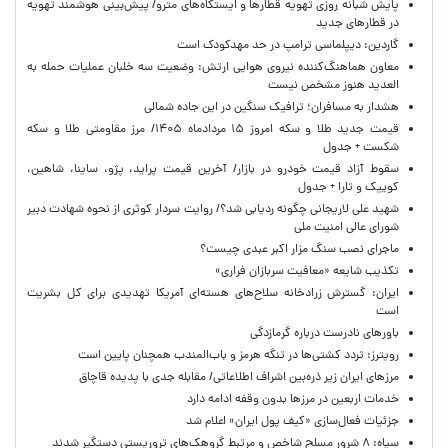
پایش شبانه روزی تهویه قطارها و ایستگاه‌های مترو/ پیش‌بینی هوشمند تهویه
در قطارهای جدید
گاردین: دیپلماسی ترامپ در حد مهدکودک است
معاون هماهنگ‌کننده نیروی هوایی ارتش: وضعیت سه خلبان عملیات حمله به
العدید هنوز مشخص نیست
هشدار به مسافران؛ ترافیک سنگین در این جاده شمالی
قیمت جدید طلا و سکه امروز ۱۵ مردادماه ۱۴۰۵/ مرز مقاومتی طلا و سکه
شکست + جدول
سقوط آزاد قیمت خودرو در بازار/ آخرین قیمت پراید، پژو، ساینا، شاهین،
کوییک و تارا + جدول
شهید علی لاریجانی چگونه ردیابی شد؟/ روایت سردار کوثری از نحوه شهادت دبیر
شورای عالی امنیت ملی
ماجرای نصب سنگ مزار اکبر عبدی چیست؟
تکذیب شایعه «معافیت سربازان فراری»
ایران: گسترش زرادخانه سلاح‌های هسته‌ای آمریکا تهدیدی برای کل بشریت
است
باورهای نادرست درباره گرمازدگی
رویترز: تردد کشتی‌ها در تنگه هرمز و باب‌المندب همچنان پایین است
مرزهای ایران زیر ذره‌بین اشراف اطلاعاتی/ مقابله جدی با پدیده قاچاق
خدمات اربعین در مرزها بدون وقفه ادامه دارد
جزئیات فعال‌سازی «کیف پول ایران» اعلام شد
سپاه: ۸ شرور مسلح شاخص و مرتبط گروهک‌های تروریستی دستگیر شدند