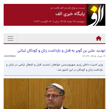
نیست بر لوح دلم جز الف قامت یار
پایگاه خبری الف
پنج‌شنبه ۱۵ مرداد ۱۴۰۵ برابر با ۰۶ آگوست ۲۰۲۶
تهدید علنی بن گویر به قتل و بازداشت زنان و کودکان لبنانی
۱۹ خرداد ۱۴۰۵، ۱۴:۳۴
4050319050
وزیر امنیت داخلی رژیم صهیونیستی خواهان تشدید قتل و اشغال اراضی در لبنان و
بازداشت زنان و کودکان در این کشور شد.