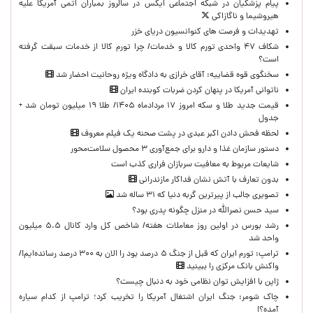
پیام پزشکیان در شبکه اجتماعی ایکس در سالروز بمباران اتمی آمریکا علیه
هیروشیما و ناگازاکی
تهدیدات و فرصت های کنوانسیون دریای خزر
شکاف ۴۷ واحدی تورم کالا و خدمات/ چرا تورم کالا از خدمات سبقت گرفته
است؟
سخنگوی قوه قضاییه: آقای خرازی به دادگاه ویژه روحانیت احضار شد
ناتوانی آمریکا در پنهان کردن ضربات کوبنده ایران
قیمت جدید طلا و سکه امروز ۱۷ مردادماه ۱۴۰۵/ طلا ۱۹ میلیون تومان شد +
جدول
لحظه‌ فحش دادن اکبر عبدی در پشت صحنه یک فیلم معروف
دستور سازمان غذا و دارو برای جمع‌آوری ۳ محصول سلامت‌محور
شایعات مربوط به معافیت سربازان فراری کذب است
بدون تعارف با آتش نشان فداکار مازندرانی
تصویری جالب از پیرترین گربه دنیا که ۳۱ ساله شد
سید حسن نصرالله در منزل چگونه پدری بود؟
رشد بورس در اولین روز معاملات هفته/ شاخص کل وارد کانال ۵.۵ میلیون
واحد شد
ترامپ: تورم ایران که قبل از جنگ ۵ درصد بود را الان به ۳۰۰ درصد رسانده‌ایم!/
واکنش بانک مرکزی را ببینید
ژاپن با افزایش توان نظامی خود به دنبال چیست؟
چاک شومر: جنگ ایران اشتغال آمریکا را تخریب کرد؛ ترامپ از کدام سیاره
آمده؟!