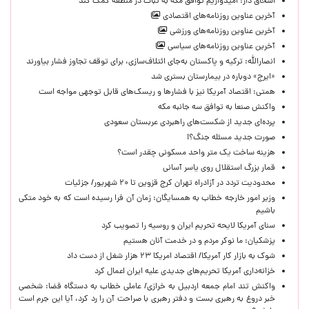
اسحاق دار: امیدواریم توافق مکه به ثبات در منطقه کمک کند
آخرین عناوین روزنامه‌های اقتصادی
آخرین عناوین روزنامه‌های ورزشی
آخرین عناوین روزنامه‌های سیاسی
انصارالله: ترکیه و پاکستان به‌جای ائتلاف‌سازی، برای توقف تجاوز فشار بیاورند
«ایرج» دوباره در بیمارستان بستری شد
همتی: اقتصاد آمریکا نیز با فشارها و ریسک‌های قابل توجهی مواجه است
واکنش صنعا به توافق سه جانبه مکه
پرده‌ای جدید از شکست‌های راهبردی عربستان سعودی
صورت جدید مسئله جنگ؟!
هزینه ساخت یک متر واحد مسکونی چقدر است؟
قمار بزرگ استقلال روی یاسر آسانی
محدودیت تردد در آزادراه تهران کرج قزوین تا ۲۰ شهریور/ جزئیات
وزیر امور خارجه خطاب به همسایگان: زمان آن فرا رسیده است که به خود متکی
باشیم
سنای آمریکا لایحه تحریم ایران و روسیه را تصویب کرد
پزشکیان: ما نوکر مردم و در خدمت آنان هستیم
شوک به بازار کار آمریکا/ اقتصاد امریکا ۲۳ هزار شغل از دست داد
خزانه‌داری آمریکا تحریم‌های جدیدی علیه ایران اعمال کرد
واکنش تند امام جمعه اردبیل به خرازی/ عاملی خطاب به دستگاه قضا: شخصی
خبر دروغ به رهبری بست و دفتر رهبری با صراحت آن را رد کرد، آیا این جرم است