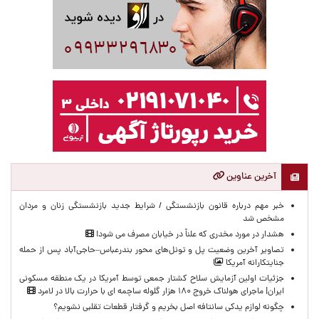
آخرین عناوین
خبر مهم درباره قانون بازنشستگی / شرایط جدید بازنشستگی زنان و مردان
مشخص شد
هشدار در مورد مخدری که علناً در خیابان مصرف می شود!
تصاویر آخرین وضعیت پل و تونل‌های محور بندرعباس–حاجی‌آباد پس از حمله
جنایتکارانه آمریکا
جزئیات اولین آزمایش سلاح کشتار جمعی توسط آمریکا در یک منطقه مسکونی
ایران| ماجرای هولناک خروج ۱۸۰ هزار گلوله ساچمه ای با حرارت بالا در لامرد
چگونه لوازم یدکی سانتافه اصل بخریم و گرفتار قطعات تقلبی نشویم؟