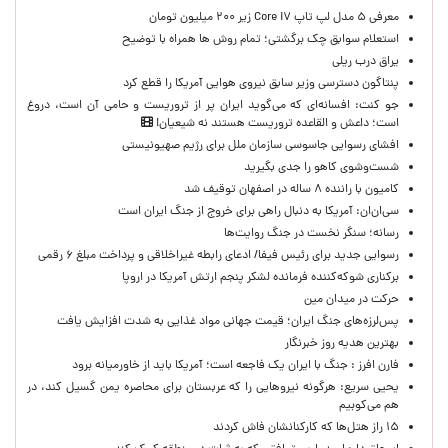
معرفی ۵ مدل لپ تاپ Core i۷ زیر ۲۰۰ میلیون تومان
استعلام سوابق چک برگشتی؛ تمام روش ها همراه با توضیح
یراق درب ریلی
پنتاگون دسترسی وزیر سابق نیروی هوایی آمریکا را قطع کرد
جو کنت: افسانه‌ای که می‌گوید ایران پر از تروریست و حامی آن است، دروغ
است؛ داعش و القاعده تروریست هستند نه شیعیان!
افشای رسوایی جاسوسی سازمان ملل برای رژیم صهیونیستی
شست‌وشوی کاهو را جدی بگیرید
کامیون با راننده ۸ ساله در اصفهان توقیف شد
سی‌ان‌ان: آمریکا به دنبال راهی برای خروج از جنگ ایران است
رسانه؛ سنگر نخست در جنگ روایت‌ها
رسوایی جدید برای رئیس فیفا/ ادعای رابطه غیراخلاقی و پرداخت مبلغ ۶ رقمی
برکناری شوکه‌کننده فرمانده لشکر پنجم ارتش آمریکا در اروپا
حركت در ميدان مين
پس‌لرزه‌های جنگ ایران؛ قیمت جهانی مواد غذایی به شدت افزایش یافت
بهترین هدیه روز خبرنگار
فارن افرز : جنگ با ایران یک فاجعه است؛ آمریکا باید از خاورمیانه برود
یحیی سریع: هرگونه نیروهایی را که عربستان برای محاصره یمن گسیل کند، در
هم می‌کوبیم
۱۵ راز هتل‌ها که کارکنانشان فاش کردند