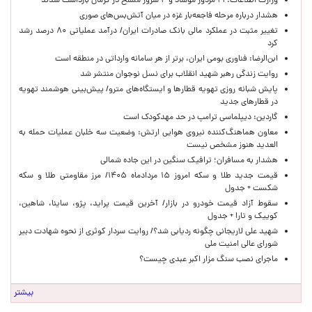
وزارت اطلاعات: ۲۱ مزدور موساد و ۴ شرور مسلح در کرمان بازداشت شدند
هشدار درباره مرحله فاجعه‌بار غزه در میان آتش‌بس‌های صوری
تغییر مثبت در عملکرد مالی بانک صادرات ایران/ درآمد عملیاتی ۸۰ درصد رشد
کرد
ابن‌الرضا: فناوری بومی ایران، برتر از هر سامانه وارداتی در منطقه است
روایت زندگی رهبر شهید انقلاب برای نسل نوجوان منتشر شد
پایش شبانه روزی تهویه قطارها و ایستگاه‌های مترو/ پیش‌بینی هوشمند تهویه
در قطارهای جدید
گاردین: دیپلماسی ترامپ در حد مهدکودک است
معاون هماهنگ‌کننده نیروی هوایی ارتش: وضعیت سه خلبان عملیات حمله به
العدید هنوز مشخص نیست
هشدار به مسافران؛ ترافیک سنگین در این جاده شمالی
قیمت جدید طلا و سکه امروز ۱۵ مردادماه ۱۴۰۵/ مرز مقاومتی طلا و سکه
شکست + جدول
سقوط آزاد قیمت خودرو در بازار/ آخرین قیمت پراید، پژو، ساینا، شاهین،
کوییک و تارا + جدول
شهید علی لاریجانی چگونه ردیابی شد؟/ روایت سردار کوثری از نحوه شهادت دبیر
شورای عالی امنیت ملی
ماجرای نصب سنگ مزار اکبر عبدی چیست؟
بیشتر