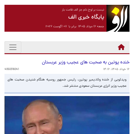
نیست بر لوح دلم جز الف قامت یار
پایگاه خبری الف
جمعه ۱۶ مرداد ۱۴۰۵ برابر با ۰۷ آگوست ۲۰۲۶
خنده پوتین به صحبت های عجیب وزیر عربستان
۱۶ خرداد ۱۴۰۵، ۱۴:۱۶
4050316041
ویدئویی از خنده ولادیمیر پوتین، رئیس جمهور روسیه هنگام شنیدن صحبت های
عجیب وزیر انرژی عربستان سعودی منتشر شد.