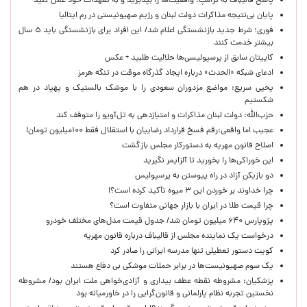
پاسخ قالیباف به ترامپ: واقعیت‌ها را بپذیرید و به تعهدات خود عمل کنید
پایان بی‌نتیجه مذاکرات دولت لبنان و رژیم صهیونیستی در رم ایتالیا
فوری؛ شرط جدید بازنشستگی اعلام شد/ این افراد برای بازنشستگی باید ۵ سال
بیشتر خدمت کنند
کاپیتان سابق از پرسپولیسی‌ها حلالیت طلبید + عکس
ادعای شبکه «الحدث» درباره ایجاد گذرگاه موقت در تنگه هرمز
یحیی سریع: مواضع مزدوران سعودی را با موشک بالستیک و پهپاد در هم
شکستیم
حزب‌الله: دولت لبنان مذاکرات و امتیازدهی به تل‌آویو را متوقف کند
عجیب اما واقعی:رقم فسخ قرارداد رضاییان با استقلال فقط ۱۰۰میلیون تومان!
اصلاح قانون مهریه به دستورکار مجلس بازگشت
این خوراکی‌ها را بخورید تا آلزایمر نگیرید
دو بازیکن آزاد در راه پیوستن به پرسپولیس
چرا خداوند بر خوردن این ۳ میوه تأکید کرده است؟!
چرا قیمت طلا در ایران با بازار جهانی متفاوت است؟
پژوپارس ۶۴۰ میلیون تومان شد/ جدول قیمت مدل‌های مختلف خودرو
درخواست یک نماینده مجلس از قالیباف درباره قانون مهریه
کویت دستور تعطیلی تنها مدرسه ایرانی را صادر کرد
یک‌ سوم صهیونیست‌ها در برابر حملات موشکی بی دفاع هستند
پزشکیان: مشروطه نقطه عطف بیداری و آزادی‌خواهی ملت ایران بود/ مشروطه
نخستین تجربه نظام پارلمانی و قانون‌گرایی را در خاورمیانه بود