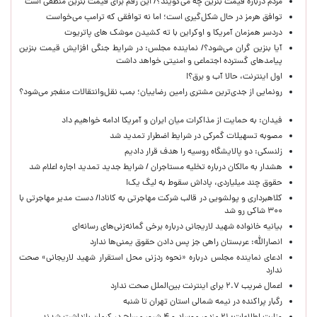
مردم درباره قیمت بنزین چه می‌گویند؟/ این رقم برای قیمت بنزین منطقی است
توافق هرمز در حال شکل‌گیری است؛ اما نه توافقی که ترامپ می‌خواست
دردسر همزمان آمریکا و اوکراین با ته کشیدن موشک های پاتریوت
آیا بنزین گران می‌شود؟/ نماینده مجلس: در شرایط جنگی افزایش قیمت بنزین
پیامدهای گسترده اجتماعی و امنیتی خواهد داشت
اول اینترنت، حالا آب و برق؟!
رونمایی از جدی‌ترین مشتری رامین رضاییان؛ بمب نقل‌وانتقالات منفجر می‌شود؟
فیدان: به حمایت از مذاکرات میان ایران و آمریکا ادامه خواهیم داد
مصوبه تسهیلات گمرکی در شرایط اضطرار تمدید شد
زلنسکی: دو پالایشگاه روسیه را هدف قرار دادیم
هشدار به مالکان درباره تخلیه مستاجران / شرایط جدید تمدید اجاره اعلام شد
حقوق چند میلیاردی، پاداش سقوط به لیگ یک!
کلاهبرداری و پولشویی در قالب شرکت مهاجرتی به کانادا/ دست مدیر مهاجرتی با
۳۰۰ شاکی رو شد
بیانیه خانواده شهید لاریجانی درباره برخی گمانه‌زنی‌های رسانه‌ای
انصارالله: عربستان راهی جز پس دادن حقوق یمنی‌ها ندارد
ادعای نماینده مجلس درباره «نحوه ردزنی محل استقرار شهید لاریجانی» صحت
ندارد
اعمال ضریب ۲.۷ برای اینترنت بین‌الملل صحت ندارد
رگبار پراکنده در نیمه شمالی استان تهران تا شنبه