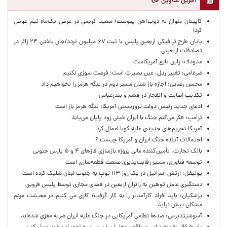
آخرین عناوین
کاپیتان ملوان به ذوب‌آهن پیوست/ سعید کریمی در عرض یک‌ماه تیم عوض
کرد!
پایان طرح ترافیکی اربعین پلیس با ثبت ۶۷ میلیون تردد/جان باختن ۲۴ زائر در
تصادفات اربعینی
مدودف: ژاپن تابع آمریکاست
ضرغامی: تغییر ریل، عین بصیرت است؛ فرصت سوزی نکنیم
محسن رضایی: اجازه باز شدن مسیر دوم در تنگه هرمز را نخواهیم داد
تکذیب اصابت و انفجار در قشم و بندرعباس
ادعای جدید رئیس دولت تروریستی آمریکا: تنگه هرمز باز است
ترامپ: فکر می‌کنم جنگ با ایران خیلی زود پایان می‌یابد
آمریکا تحریم‌های جدیدی علیه کوبا اعمال کرد
احتمالات آینده جنگ ایران و آمریکا چیست ؟
بانک تجارت، تأمین‌کننده مالی پروژه بازسازی فازهای ۴ و ۵ پارس جنوبی
توسعه فناوری، مسیر رقابت‌پذیری صنعت قطعه‌سازی است
یونیفل: ارتش اسرائیل در یک روز ۱۱۳ توپ به جنوب لبنان شلیک کرده است
دستگیری عامل توهین به زائران اربعین در فضای مجازی توسط پلیس قزوین
پزشکیان: باید افراد کارآمدتر را به کار گرفت/ کاری می کنیم در معیشت مردم
مشکلی پیش نیاید
آسوشیتدپرس: صدها نظامی آمریکایی در جنگ علیه ایران ضربه مغزی شده‌اند