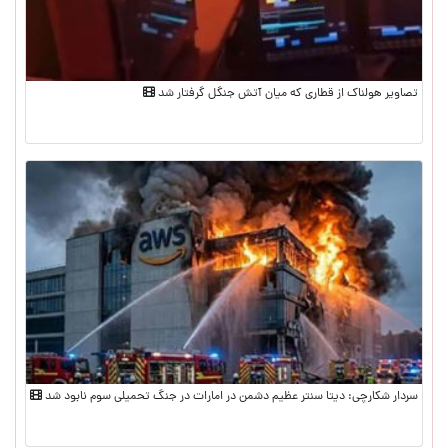
تصاویر هولناک از قطاری که میان آتش جنگل گرفتار شد
سردار شکارچی: دیتا سنتر عظیم دشمن در امارات در جنگ تحمیلی سوم نابود شد