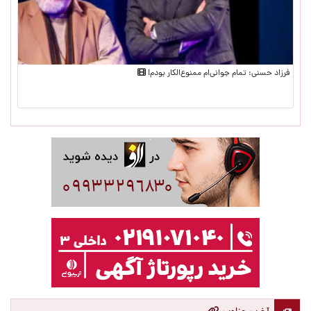
فرزاد حسنی: تمام جوانی‌ام ممنو‌ع‌الکار بودم!