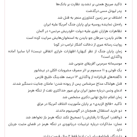
تاکید صریح همتی بر تشدید نظارت بر بانک‌ها
پدر لیونل مسی درگذشت
اختلاف بر سر زمین کشاورزی منجر به قتل شد
راه‌حل نماینده روسیه برای پایان جنگ آمریکا علیه ایران
تظاهرات هزاران نفری علیه دولت «فردریش مرتس» در آلمان
هانتر بایدن: سرطان جو بایدن به استخوان‌هایش سرایت کرده است
روایت رسانه عبری از دخالت آشکار ترامپ در کوبا
زمان پایان جنگ از نظر کیهان/ اظهارات خرازی اتفاقی نیست/ آیا سایپا آماده
واگذاری است؟
موسیمانه سرمربی آفریقای جنوبی شد
یک فوتی و ۱۱ مسموم بر اثر مصرف مشروبات الکلی در نیشابور
ناگفته‌های قربانزاده از واگذاری ۱۲ درصد هلدینگ خلیج فارس
قتل هولناک مداح سرشناس پس از ربوده شدن؛ عاملان جنایت دستگیر شدند
ادعای ونس درباره مجوز ایران برای عبور حداکثری نفت از تنگه هرمز
زمان اعلام نتایج نهایی دکتری مشخص شد
تأکید «فالح الزیدی» بر پایان مأموریت ائتلاف آمریکا در عراق
دو خرید استقلال همچنان در آلومینیوم ماندند
ذوالقدر: آمریکا تا رفتارش را تصحیح نکند تنگه هرمز باز نخواهد شد
عمان: مذاکرات درباره ترتیبات دریانوردی در تنگه هرمز در فضای مثبت جریان
دارد
دارندگان قولنامه برای ثبت ادعا فقط ۲ سال فرصت دارند