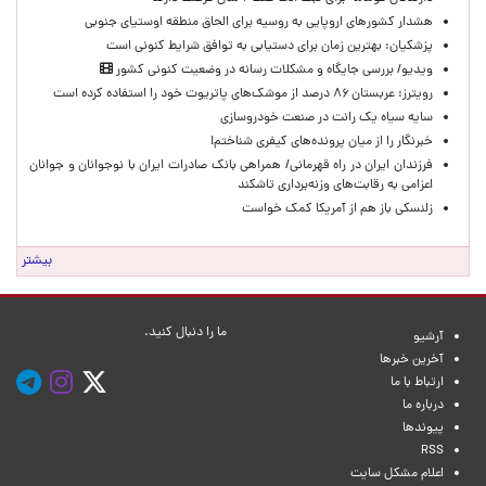
هشدار کشورهای اروپایی به روسیه برای الحاق منطقه اوستیای جنوبی
پزشکیان‌: بهترین زمان برای دستیابی به توافق شرایط کنونی است
ویدیو/ بررسی جایگاه و مشکلات رسانه در وضعیت کنونی کشور
رویترز: عربستان ۸۶ درصد از موشک‌های پاتریوت خود را استفاده کرده است
سایه سیاه یک رانت در صنعت خودروسازی
خبرنگار را از میان پرونده‌های کیفری شناختم!
​فرزندان ایران در راه قهرمانی/ همراهی بانک صادرات ایران با نوجوانان و جوانان
اعزامی به رقابت‌های وزنه‌برداری تاشکند
زلنسکی باز هم از آمریکا کمک خواست
بیشتر
ما را دنبال کنید.
آرشیو
آخرین خبرها
ارتباط با ما
درباره ما
پیوندها
RSS
اعلام مشکل سایت