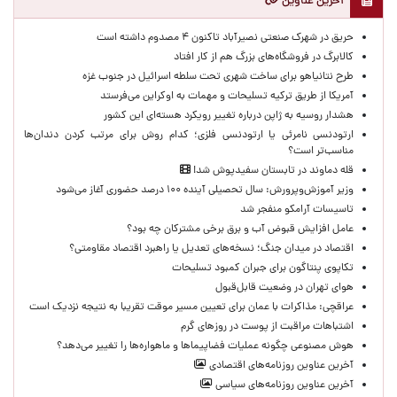
آخرین عناوین
حریق در شهرک صنعتی نصیرآباد تاکنون ۴ مصدوم داشته است
کالابرگ در فروشگاه‌های بزرگ هم از کار افتاد
طرح نتانیاهو برای ساخت شهری تحت سلطه اسرائیل در جنوب غزه
آمریکا از طریق ترکیه تسلیحات و مهمات به اوکراین می‌فرستد
هشدار روسیه به ژاپن درباره تغییر رویکرد هسته‌ای این کشور
ارتودنسی نامرئی یا ارتودنسی فلزی؛ کدام روش برای مرتب کردن دندان‌ها
مناسب‌تر است؟
قله دماوند در تابستان سفیدپوش شد!
وزیر آموزش‌وپرورش: سال تحصیلی آینده ۱۰۰ درصد حضوری آغاز می‌شود
تاسیسات آرامکو منفجر شد
عامل افزایش قبوض آب و برق برخی مشترکان چه بود؟
اقتصاد در میدان جنگ؛ نسخه‌های تعدیل یا راهبرد اقتصاد مقاومتی؟
تکاپوی پنتاگون برای جبران کمبود تسلیحات
هوای تهران در وضعیت قابل‌قبول
عراقچی: مذاکرات با عمان برای تعیین مسیر موقت تقریبا به نتیجه نزدیک است
اشتباهات مراقبت از پوست در روزهای گرم
هوش مصنوعی چگونه عملیات فضاپیماها و ماهواره‌ها را تغییر می‌دهد؟
آخرین عناوین روزنامه‌های اقتصادی
آخرین عناوین روزنامه‌های سیاسی