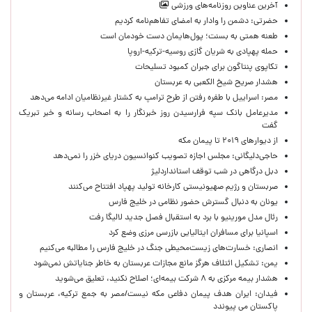
آخرین عناوین روزنامه‌های ورزشی
حضرتی: دشمن را وادار به امضای تفاهم‌نامه کردیم
طعنه همتی به بسنت؛ پول‌هایمان دست خودمان است
حمله پهپادی به شریان گازی روسیه-ترکیه-اروپا
تکاپوی پنتاگون برای جبران کمبود تسلیحات
هشدار صریح شیخ الکعبی به عربستان
مصر: اسراییل با طفره رفتن از طرح ترامپ به کشتار غیرنظامیان ادامه می‌دهد
مدیرعامل بانک سپه فرارسیدن روز خبرنگار را به اصحاب رسانه و خبر تبریک
گفت
از دیوارهای ۲۰۱۹ تا پیمان مکه
حاجی‌دلیگانی: مجلس اجازه تصویب کنوانسیون دریای خزر را نمی‌دهد
دبل درگاهی در شب توقف استانداردلیژ
صربستان و رژیم صهیونیستی کارخانه تولید پهپاد افتتاح می‌کنند
یونان به دنبال گسترش حضور نظامی در خلیج فارس
رئال مدل مورینیو با برد به استقبال فصل جدید لالیگا رفت
اسپانیا برای مسافران ایتالیایی بازرسی مرزی وضع کرد
انصاری: خسارت‌های زیست‌محیطی جنگ در خلیج فارس را مطالبه‌ می‌کنیم
یمن: تشکیل ائتلاف هرگز مانع مجازات عربستان به خاطر جنایاتش نمی‌شود
هشدار بیمه مرکزی به ۸ شرکت بیمه‌ای؛ اصلاح نکنید، تعلیق می‌شوید
فیدان: ایران هدف پیمان دفاعی مکه نیست/مصر به جمع ترکیه، عربستان و
پاکستان می پیوندد