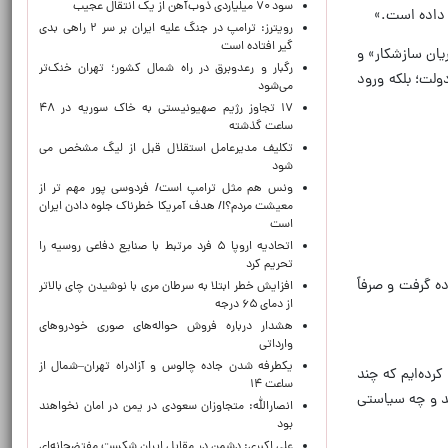
سود ۷۰ میلیاردی ذوب‌آهن از یک انتقال عجیب
 داده است.»
رویترز: ترامپ در جنگ علیه ایران بر سر ۲ راهی بدی
گیر افتاده است
ریان سازشکار» و
رگبار و رعدوبرق در راه شمال کشور؛ تهران خنک‌تر
ولت؛ بلکه ورود
می‌شود
۱۷ تجاوز رژیم صهیونیستی به خاک سوریه در ۴۸
ساعت گذشته
تکلیف مدیرعامل استقلال قبل از لیگ مشخص می
شود
ونس هم مثل ترامپ است/ فردوسی پور مهم تر از
معیشت مردم؟!/ هدف آمریکا خطرناک جلوه دادن ایران
است
اتحادیه اروپا ۵ فرد مرتبط با صنایع دفاعی روسیه را
تحریم کرد
ه گرفت و صرفاً
افزایش خطر ابتلا به سرطان مری با نوشیدن چای بالاتر
از دمای ۶۵ درجه
هشدار درباره فروش حواله‌های صوری خودروهای
وارداتی
یکطرفه شدن جاده چالوس و آزادراه تهران–شمال از
کرده‌ایم که چند
ساعت ۱۴
ند و چه سیاستی
انصارالله: متجاوزان سعودی در یمن در امان نخواهند
بود
علی اکبری: دشمن در مقابل ایران شکست مفتضحانه‌ای