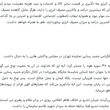
ی انرژی چه تأثیری بر قیمت سایر کالا و خدمات و سبد هزینه معیشت مردم (به
ان که بیشترین درآمد و بالاترین مصرف انرژی را دارند، هرگز عامل کاهنده مصرف 
موثر نبود و همواره تبعات نامطلوب اجتماعی، اقتصادی و امنیتی بر جا گذاش
ز کمترین درآمد و میزان مصرف انرژی برخوردارند، فقر به همراه خواهد داشت.
لگرامی حمید رسایی نماینده تهران در مجلس واکنش هایی را به دنبال داشت.
رسایی روز پنج شنبه در ابتدای مطلب خود آیه ۴۶ سوره هود را منتشر کرد؛ آیه ای که خداوند در آن به حضرت ن
 با عنوان «چه کسانی شایسته جایگاه رهبری‌اند» در کانال تلگرام حمید رسایی من
، تنها نسبت فیزیکی نیست، بلکه ایمان و عمل صالح است. پسر نوح به دلیل ا
ی در پایان نوشت: این آیه یادآوری می‌کند که معیارهای الهی فراتر از پیونده
ق می‌یابد.
کردند جریان تندرو بر خلاف ظاهر انقلابی، روزی در برابر نظام و رهبری می ایست
ماینده تندرو قبلا سابقه حمله به سردار شهید قاسم سلیمانی را داشت.