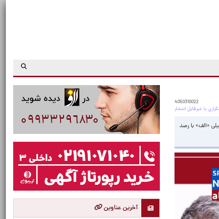
4050310022
یلی «الف» با رصد
آخرین عناوین