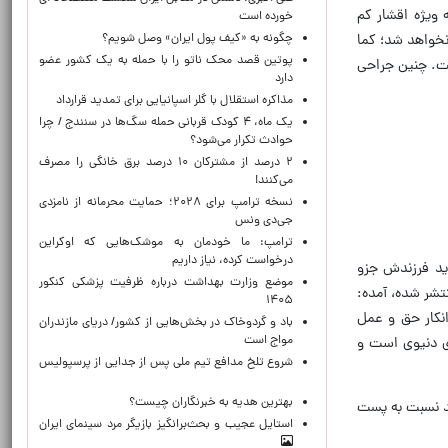
 ویژه اقشار کم
خورده است
چگونه به «کیف پول ایران» وصل شویم؟
نخواهد شد؛ کما
پوتین قصد محک ناتو را با حمله به یک کشور عضو
ت. چنین جراحی
دارد
مذاکره استقلال با گلر اسپانیایی برای تمدید قرارداد
یک ماه، ۴ کودک قربانی حمله سگ‌ها در سنندج / چرا
حوادث تکرار می‌شود؟
۲ درصد از مشترکان ۱۰ درصد برق خانگی را مصرف
می‌کنند!
نسخه ترامپ برای ۲۰۲۸؛ حمایت محرمانه از نامزدی
جی‌دی ونس
ترامپ: ما خودمان به موشک‌هایی که اوکراین
درخواست کرده، نیاز داریم
وح می گوید فرزندش جزو
موضع وزارت بهداشت درباره ظرفیت پزشکی کنکور
تشر شده، آمده:
۱۴۰۵
نکار حق و عمل
باد و گردوخاک در بخش‌هایی از کشور/ دریای مازندران
مواج است
ای دنیوی است و
شروع تلخ مدافع تیم ملی پس از جدایی از پرسپولیس
بهترین هدیه به خبرنگاران چیست؟
ند نسبت به پست
استایل عجیب و بحث‌برانگیز بازیگر مرد سینمای ایران