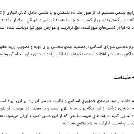
مراجع رسمی هستیم که از عبور چند ده نفتکش و یا کشتی حامل کالای تجاری از ت
ه «‌این کشتی‌ها پس از کسب مجوز و با هماهنگی نیروی دریائي سپاه از تنگه هرمز 
ه آیا از کشتی‌های عبور‌کننده، حق ترانزیت و عوارض عبور نیز دریافت شده است 
حترم مجلس شورای اسلامی از تصمیم جدی مجلس برای تهیه و تصویب رژیم حقوقی
کنون به تاخیر افتاده است به‌گونه‌ای که انگار اراده‌ای جدی برای انجام آن وجود ن
 نه مفيداست
م «اقتدار صد درصدي جمهوري اسلامي و نظارت دايمی ايران» بر اين آبراه است.ا
 ديناري درآمد از اين تنگه براي ما نه لازم است و نه مفيد. در عوض، اگر بتوان
» تبديل كنيم، درآمدهاي غيرمستقيمي كه از اين مسير نصيب ايران مي‌شود، به
بات و امنيت امارات، ما هم منتفع شده‌ايم.