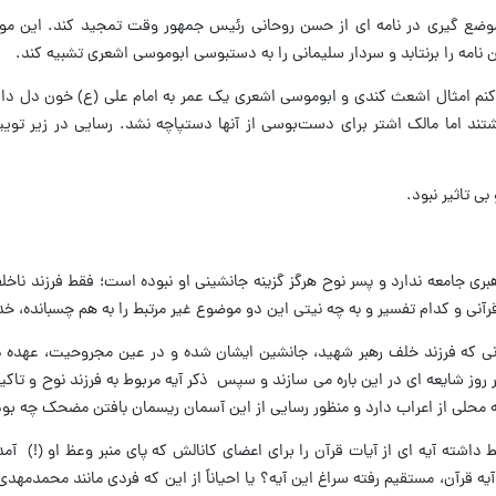
 سال ۹۷ به سبب یک موضع گیری در نامه ای از حسن روحانی رئیس جمهور وقت تمجید کند. ای
نامه را برنتابد و سردار سلیمانی را به دستبوسی ابوموسی اشعری تشبیه کند.
‌کنم امثال اشعث کندی و ابوموسی اشعری یک عمر به امام علی (ع) خون دل دادن
ند اما مالک‌ اشتر برای دست‌بوسی از آنها دستپاچه نشد. رسایی در زیر ت
ی تاثیر نبود.
 رهبری جامعه ندارد و پسر نوح هرگز گزینه جانشینی او نبوده است؛ فقط فرزند ناخ
نی و کدام تفسیر و به چه نیتی این دو موضوع غیر مرتبط را به هم چسبانده، خد
نی که فرزند خلف رهبر شهید، جانشین ایشان شده و در عین مجروحیت، عهده دا
وز شایعه ای در این باره می سازند و سپس ذکر آیه مربوط به فرزند نوح و تاکید
ه محلی از اعراب دارد و منظور رسایی از این آسمان ریسمان بافتن مضحک چه ب
قط داشته آیه ای از آیات قرآن را برای اعضای کانالش که پای منبر وعظ او (!) آم
رده و منظور خاصی نداشته که از بین ۶۲۶۳ آیه قرآن، مستقیم رفته سراغ این آیه؟ یا احیاناً از این که فردی مانند مح