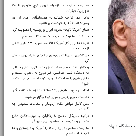
محدودیت تردد در آزادراه تهران کرج قزوین تا ۲۰
شهریور/ جزئیات
وزیر امور خارجه خطاب به همسایگان: زمان آن فرا
رسیده است که به خود متکی باشیم
سنای آمریکا لایحه تحریم ایران و روسیه را تصویب کرد
پزشکیان: ما نوکر مردم و در خدمت آنان هستیم
شوک به بازار کار آمریکا/ اقتصاد امریکا ۲۳ هزار شغل
از دست داد
خزانه‌داری آمریکا تحریم‌های جدیدی علیه ایران اعمال
کرد
واکنش تند امام جمعه اردبیل به خرازی/ عاملی خطاب
به دستگاه قضا: شخصی خبر دروغ به رهبری بست و
دفتر رهبری با صراحت آن را رد کرد، آیا این جرم است یا
خیر؟
افزایش سپرده قانونی بانک‌ها؛ ترمز تازه رشد نقدینگی
نشست خبری رئیس‌جمهور فردا برگزار می‌شود
متن کامل توافق مکه؛ اردوغان و مقامات سعودی چه
گفتند؟
بیانیه دبیرکل مجمع خبرنگاران و نویسندگان دفاع
مقدس و مقاومت به مناسبت روز خبرنگار
ب جایگاه «نهاد
مقاومت اسلامی عراق: پاسخ به آمریکا و عربستان را به
تعویق انداختیم