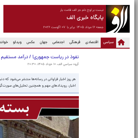
نیست بر لوح دلم جز الف قامت یار
پایگاه خبری الف
جمعه ۱۶ مرداد ۱۴۰۵ برابر با ۰۷ آگوست ۲۰۲۶
(current)
سیاسی
اقتصادی
فرهنگی
اجتماعی
جهان
عکس
ویدئو
خواندن
نفوذ در ریاست جمهوری! / درآمد مستقیم از
گروه سیاسی الف،
۱۰ خرداد ۱۴۰۵، ۲۰:۳۰
هر روز اخبار فراوانی در رسانه‌ها منتشر می‌شود که دن
اخبار، رویدادهای مهم و همچنین تحلیل‌های صورت‌گرفته