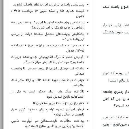
پیش‌بینی پاییز پر بارش در ایران؛ لطفا غافلگیر نشوید
ن موضوع باعث شد،
قیمت جدید طلا و سکه امروز ۱۶ مردادماه ۱۴۰۵/
جدول
راز دشمنی وزیرخارجه لبنان با ایران / یوسف رجی چه
د. یکی، دو بار
ارتباطی با حزب نزدیک به اسرائیل دارد؟
وییت خود هشتگ
بلاتکلیفی پرونده‌های مشاغل سخت/ دولت از بررسی
آیین‌نامه خبر داد
قیمت جدید دلار، یورو و سایر ارزها امروز ۱۶ مردادماه
۱۴۰۵/ جدول
افزایش اعتبار کالابرگ الکترونیکی جدی شد/ جزییات
جلسه ویژه دولت درباره افزایش مبلغ کالابرگ
سامانه ضد موشکی لیزری؛ از بلوف سیاسی تا واقعیت
لفی بوده که غرق
میدانی
ا عالم است!
جزئیات ثبت ادعا، تهیه نقشه UTM و ارائه مادر سند
اعلام شد
ر رهبری جامعه
تلگراف: جنگ علیه ایران ممکن است به یکی از
اشتباهات تاریخ تبدیل شود
 بر این که اهل
خطر پنهان التهاب لثه برای استخوان‌ها
وده است؟
فرمان اجرایی دوباره ترامپ برای محدود کردن «حق
تابعیت بر اساس تولد»
ده اند تفسیر می
پرداخت مطالبات بازنشستگان در اولویت تأمین
مدمهدی میرباقری - رهبر
اجتماعی؛ پیگیری برای تأمین منابع ادامه دارد