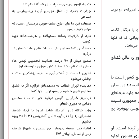
نتیجه آزمون ورودی سمپاد سال ۱۴۰۵ اعلام شد
 ادبیات تهدید،
جزئیات جدید از انتقال نجومی گزینه پرسپولیس به
نساجی
صنعاء: نبرد ما علیه طرح سلطه‌جویی عربستان است، نه
مردم جنوب یمن
ن او را برکنار نکند،
باید از ظرفیت رسانه مسئولانه و هوشمندانه بهره
محکومیت 10 تا 15 ساله» سخن گفت؛ ادبیاتی که نه تنها
گرفت
 می‌شد.
دستگیری ۱۰۴ مظنون طی عملیات‌هایی علیه داعش در
ترکیه
ورای عالی فضای
صدور بیش از ۹۰ درصد هدایت تحصیلی نهمی ها/
پیش ثبت نام ۷۰ درصد دانش اموزان متوسطه اول
آخرین قسمت از گفت‌وگوی مسعود پزشکیان امشب
فع کشور است یا
پخش می‌شود
یسه‌هایی میان
نماینده تهران خطاب به محمدباقر خرازی: اگر به شلاق
محکوم شوی حاضرم با وضو آن را اجرا کنم!
 وارد مرحله‌ای
توضیح خبرگزاری فارس درباره خبر انتصاب محسن
یس جمهوری نسبت
رضایی به دبیری شعام
ی بهره‌برداری
وزیر خزانه داری آمریکا: شاید امروز یا فردا، شاهد
دستیابی به یک توافق، شامل آتش‌بس ۳۰ تا ۶۰ روزه
باشیم
ر کرده است. او
اقامه نماز جمعه اردوغان، بن ‌سلمان و شهباز شریف
پس از امضای توافق
ری «بدون اجازه