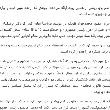
ویری روشن از همین روند ارائه می‌دهد؛ روندی که از نقد عبور کرده و وارد
ئیس جمهوری شده است.
ده تهران در اردیبهشت 1404، در ماجرای حضور محمدجواد ظریف در دولت، صراحتاً اعلام کرد اگر دکتر پزشکیا
«خود رئیس جمهوری را دادگاهی خواهند کرد» و حتی از «عزل رئیس جمهوری» و «
 بود، بلکه عملاً نوعی تهدید علنی علیه عالی‌ترین مقام اجرایی کشور محسوب
ری را متهم کرد که با «تهدید به استعفا» مانع ابلاغ قانون حجاب شده و در ش
رخی پلتفرم‌ها را هموار کرده است.
 نیز عبور کرد و به جایی رسید که گفته شد باید بررسی کرد «حضور پزشکیان به ن
جریان، سخنان رئیس جمهوری را به مواضع عنصر نفوذی تشبیه کردند و حتی مقا
در فضای سیاسی ایران، معنای کاملاً روشن و سنگینی دارند. این روند، در ادامه
چیده‌ای مانند خشکسالی نیز با ادبیاتی عوام‌گرایانه و غیرعلمی، به عملکرد رئ
نشدن قانون حجاب» است؛ سخنانی که بیش از آن که تحلیل سیاسی باشد، نوع
تقادی بود.
نگ، آتش‌بس و سیاست خارجی، این روند را وارد مرحله‌ای به مراتب نگران‌کننده‌ت
 کار تصمیم‌گیری کشور را هدف قرار می‌دهد؛ آنجا که مدعی می‌شود رئیس جمهو