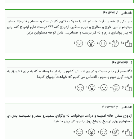
ناشناس
۴۲۱۳۷۱۷
من یکی از همین افراد هستم که با مدرک دکتری کار درست و حسابی ندارم!!! چطور
میتونم با این خرج و مخارج و تورم سنگین ازدواج کنم؟؟؟ دوست دارم ازدواج کنم ولی
نه پدر پولداری دارم و نه کار درست و حسابی... قابل توجه مسئولین عزیز!
۱
۱
۰
۰
۱۰
۴۲۱۳۷۳۲
1
نگاه مصرفی به جمعیت و نیروی انسانی کشور را به اینجا رسانده که به جای تشویق به
فرزند آوری دوم و سوم ، التماس می کنیم که خواهشاً ازدواج کنید!
۱
۱
۰
۰
۶
ناشناس
۴۲۱۳۷۴۶
ازدواج شغل خانه امنیت و درآمد میخواهد نه برگزاری سمینارو شعار و نصیحت پس ای
مسئولین برای ترویج ازدواج پول به جوانان پول بدهید
۰
۰
۰
۰
۷