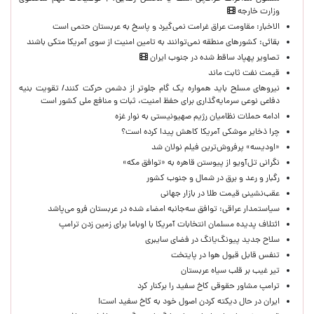
وزارت خارجه
الاخبار: مقاومت عراق غرامت نمی‌گیرد و پاسخ به عربستان حتمی است
بقائی: کشورهای منطقه نمی‌توانند به تامین امنیت از سوی آمریکا متکی باشند
تصاویر پهپاد ساقط شده در جنوب ایران
قیمت نفت ثابت ماند
نیروهای مسلح باید همواره یک گام جلوتر از دشمن حرکت کنند/ تقویت بنیه
دفاعی نوعی سرمایه‌گذاری برای حفظ امنیت، ثبات و منافع ملی کشور است
ادامه حملات نظامیان رژیم صهیونیستی به نوار غزه
چرا ذخایر موشکی آمریکا کاهش پیدا کرده است؟
«اودیسه» پرفروش‌ترین فیلم نولان شد
نگرانی تل‌آویو از پیوستن قاهره به «توافق مکه»
رگبار و رعد و برق در شمال و جنوب کشور
عقب‌نشینی قیمت طلا در بازار جهانی
سیاستمدار عراقی: توافق سه‌جانبه امضاء شده در عربستان فرو می‌پاشد
ائتلاف پدیده مسلمان انتخابات آمریکا با اوباما برای زمین زدن ترامپ
سلاح جدید پیونگ‌یانگ در فضای سایبری
تنفس قابل قبول هوا در پایتخت
تیر غیب بر قلب سیاه عربستان
ترامپ مشاور حقوقی کاخ سفید را برکنار کرد
ایران در حال دیکته کردن اصول خود به کاخ سفید است!