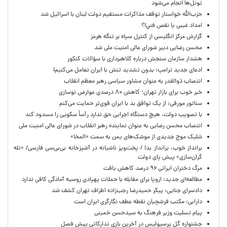
تونل‌ها انجام می‌شود
حزب‌الله خواستار توقف مذاکرات مستقیم دولت لبنان با اسرائیل شد
امداد غیبی يا نقص فني!؟
گزارش مرکز انگلیسی از کنترل سپاه بر تنگه هرمز
محسن رضایی دبیر شورای عالی امنیت ملی شد
هشدار سازمان سنجش درباره کلاهبرداری با سؤالات کنکور
ادعای جدید ترامپ: بدون تشدید تنش با ایران تعامل می‌کنیم!
انتصاب ذوالقدر به عنوان مشاور سیاسی رهبر معظم انقلاب
خبر خوب برای بازار تهران؛ کاهش ۸۰ درصدی عوارض نوسازی
سناتور مورفی: از یک توافق بد با ایران قوی‌تر حمایت می‌کنم
با تصویب دولت، هیچ دستگاه اجرایی حق ندارد رأساً سکویی را مسدود کند
انتصاب محسن رضایی به عنوان نماینده رهبر انقلاب در شورای عالی امنیت ملی
شلیک موج جدیدی از موشک‌های یمن به سمت «المخا»
برانداز خوب، برانداز بد! / پخت‌وپز ناشیانه در آشپزخانه‌ بی‌بی‌سی فارسی/ «تله
گران‌سازی» پیش پای دولت
مرگ دختران ایرانی ۹۶ درصد کاهش یافت
مطالعه‌ای جدید: اروپا برای مقابله با حملات پهپادی روسیه آمادگی کافی ندارد
دادسرای جنایی: پیکر حمیدرضا رجب‌زاده اطراف تهران کشف شد
دارابی: مکتب فرشچیان نقطه عطف نگارگری ایران است
پیام تسلیت وزیر فرهنگ به سیدحسن خمینی
جشنواره گل پرسپولیس در آخرین بازی تدارکاتی پیش فصل