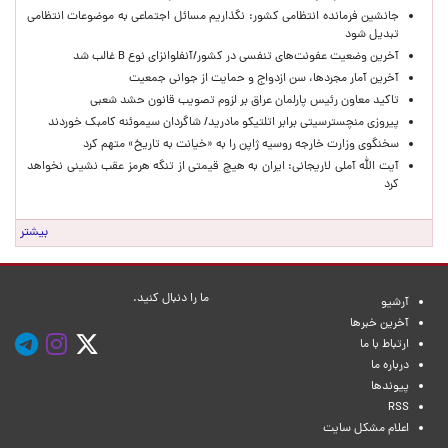
جانشین فرمانده انتظامی کشور: نگذاریم مسائل اجتماعی به موضوعات انتظامی
تبدیل شود
آخرین وضعیت عفونت‌های تنفسی در کشور/آنفلوانزای نوع B غالب شد
آخرین آمار مجردها، سن ازدواج و حمایت از جوانی جمعیت
تاکید معاون رئیس پارلمان عراق بر لزوم تصویب قانون حشد شعبی
پیروزی منچسترسیتی برابر اتلتیکو مادرید/ شاگردان سیموئنه کامبک خوردند
سخنگوی وزارت خارجه روسیه ژاپن را به «خیانت به تاریخ» متهم کرد
آیت الله آملی لاریجانی: ایران به هیچ قیمتی از تنگه هرمز عقب نشینی نخواهد
کرد
بیشتر
ما را دنبال کنید.
آرشیو
آخرین خبرها
ارتباط با ما
درباره ما
پیوندها
RSS
اعلام مشکل سایت