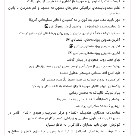
قیمت نفت با تداوم ابهام درباره بازگشایی تنگه هرمز افزایش یافت
اعلام محدودیت‌های ترافیکی محورهای منتهی به مشهد و قم همزمان با پایان
ماه صفر
مهر تأیید مقام دوم پنتاگون بر ته کشیدن ذخایر تسلیحاتی آمریکا
۵ نجات‌دهنده خوشمزه در روزهای گرم/ اینفوگرافی
مسکو: توقف جنگ اوکراین بدون از بین بردن ریشه‌های آن ممکن نیست
آخرین عناوین روزنامه‌های اقتصادی
آخرین عناوین روزنامه‌های ورزشی
آخرین عناوین روزنامه‌های سیاسی
بهای نفت روند صعودی در پیش گرفت
روایت منابع عبری از سردرگمی ترامپ میان ایران و صندوق‌های رای
طرد اتباع افغانستانی غیرمجاز تعطیل نشده
زیرزمینی و بدون حجاب ساخت، مجوز نگرفت، منتشر کرد
پاکستان اتهام طالبان درباره قاچاق اسلحه به افغانستان را رد کرد
پیام تبریک قالیباف به محسن رضایی
رونمایی انصارالله از قدرتنمایی جدید یمنی‌ها
ارزهای گمشده صادراتی پیدا شد
تفاهم‌نامه همکاری هلدینگ «تفتا» و مرکز مدیریت راهبردی «افتا»؛ گامی در
مسیر تقویت تاب‌آوری سایبری و پایداری کسب‌وکار در صنعت مالی
گوترش: جهان باید بمباران ناکازاکی را به‌ خاطر بسپارد
ملادینوف: عقب‌نشینی اسرائیل از غزه تنها پس از پاکسازی کامل از سلاح و