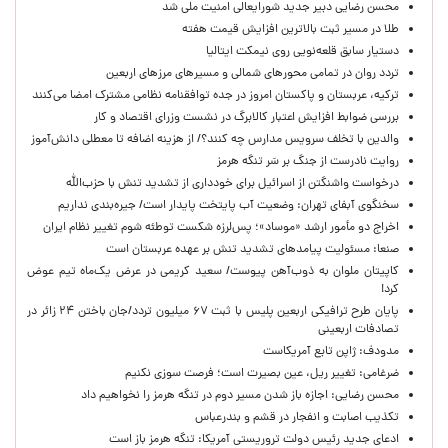
محسن رضایی دبیر جدید شورایعالی امنیت ملی شد
طلا در مسیر ثبت بالاترین افزایش قیمت هفته
دستیار سابق قلعه‌نویی روی نیمکت ایتالیا
تردد روان در تمامی محورهای شمالی و مسیرهای مرزهای اربعین
ترکیه، عربستان و پاکستان امروز در جده توافقنامه نظامی مشترک امضا می‌کنند
بررسی ضوابط افزایش اعتبار کالابرگ در نشست وزرای اقتصاد و کار
والدین با تخلف سرویس مدارس چه کنند؟/ از هزینه اضافه تا معطلی دانش‌آموز
روایت نادرست از جنگ بر سَر تنگه هرمز
درخواست واشنگتن از اسرائیل برای خودداری از تشدید تنش با حزب‌الله
سخنگوی آبفای تهران: وضعیت آب پایتخت پایدار است/ جیره‌بندی نداریم
اخراج دو مأمور ارشد «موساد»؛ پس‌لرزه شکست توطئه شوم تغییر نظام ایران
صنعا: مسئولیت پیامدهای تشدید تنش بر عهده عربستان است
کاپیتان ملوان به ذوب‌آهن پیوست/ سعید کریمی در عرض یک‌ماه تیم عوض
کرد!
پایان طرح ترافیکی اربعین پلیس با ثبت ۶۷ میلیون تردد/جان باختن ۲۴ زائر در
تصادفات اربعینی
مدودف: ژاپن تابع آمریکاست
ضرغامی: تغییر ریل، عین بصیرت است؛ فرصت سوزی نکنیم
محسن رضایی: اجازه باز شدن مسیر دوم در تنگه هرمز را نخواهیم داد
تکذیب اصابت و انفجار در قشم و بندرعباس
ادعای جدید رئیس دولت تروریستی آمریکا: تنگه هرمز باز است