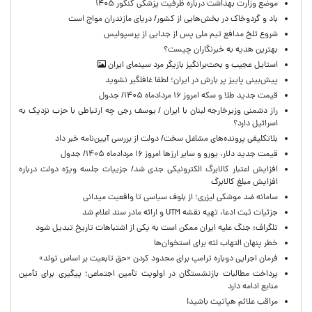
موضع وزارت بهداشت درباره ظرفیت پزشکی کنکور ۱۴۰۵
باد و گردوخاک در بخش‌هایی از کشور/ دریای مازندران مواج است
شروع تلخ مدافع تیم ملی پس از جدایی از پرسپولیس
بهترین هدیه به خبرنگاران چیست؟
استایل عجیب و بحث‌برانگیز بازیگر مرد سینمای ایران
پیش‌بینی پاییز پر بارش در ایران؛ لطفا غافلگیر نشوید
قیمت جدید طلا و سکه امروز ۱۶ مردادماه ۱۴۰۵/ جدول
راز دشمنی وزیرخارجه لبنان با ایران / یوسف رجی چه ارتباطی با حزب نزدیک به
اسرائیل دارد؟
بلاتکلیفی پرونده‌های مشاغل سخت/ دولت از بررسی آیین‌نامه خبر داد
قیمت جدید دلار، یورو و سایر ارزها امروز ۱۶ مردادماه ۱۴۰۵/ جدول
افزایش اعتبار کالابرگ الکترونیکی جدی شد/ جزییات جلسه ویژه دولت درباره
افزایش مبلغ کالابرگ
سامانه ضد موشکی لیزری؛ از بلوف سیاسی تا واقعیت میدانی
جزئیات ثبت ادعا، تهیه نقشه UTM و ارائه مادر سند اعلام شد
تلگراف: جنگ علیه ایران ممکن است به یکی از اشتباهات تاریخ تبدیل شود
خطر پنهان التهاب لثه برای استخوان‌ها
فرمان اجرایی دوباره ترامپ برای محدود کردن «حق تابعیت بر اساس تولد»
پرداخت مطالبات بازنشستگان در اولویت تأمین اجتماعی؛ پیگیری برای تأمین
منابع ادامه دارد
مراقب علائم هپاتیت باشید!