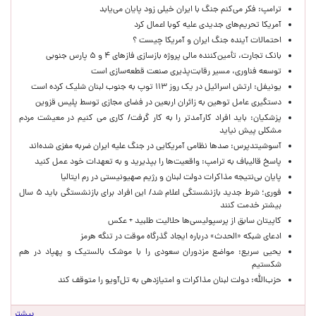
ترامپ: فکر می‌کنم جنگ با ایران خیلی زود پایان می‌یابد
آمریکا تحریم‌های جدیدی علیه کوبا اعمال کرد
احتمالات آینده جنگ ایران و آمریکا چیست ؟
بانک تجارت، تأمین‌کننده مالی پروژه بازسازی فازهای ۴ و ۵ پارس جنوبی
توسعه فناوری، مسیر رقابت‌پذیری صنعت قطعه‌سازی است
یونیفل: ارتش اسرائیل در یک روز ۱۱۳ توپ به جنوب لبنان شلیک کرده است
دستگیری عامل توهین به زائران اربعین در فضای مجازی توسط پلیس قزوین
پزشکیان: باید افراد کارآمدتر را به کار گرفت/ کاری می کنیم در معیشت مردم
مشکلی پیش نیاید
آسوشیتدپرس: صدها نظامی آمریکایی در جنگ علیه ایران ضربه مغزی شده‌اند
پاسخ قالیباف به ترامپ: واقعیت‌ها را بپذیرید و به تعهدات خود عمل کنید
پایان بی‌نتیجه مذاکرات دولت لبنان و رژیم صهیونیستی در رم ایتالیا
فوری؛ شرط جدید بازنشستگی اعلام شد/ این افراد برای بازنشستگی باید ۵ سال
بیشتر خدمت کنند
کاپیتان سابق از پرسپولیسی‌ها حلالیت طلبید + عکس
ادعای شبکه «الحدث» درباره ایجاد گذرگاه موقت در تنگه هرمز
یحیی سریع: مواضع مزدوران سعودی را با موشک بالستیک و پهپاد در هم
شکستیم
حزب‌الله: دولت لبنان مذاکرات و امتیازدهی به تل‌آویو را متوقف کند
بیشتر