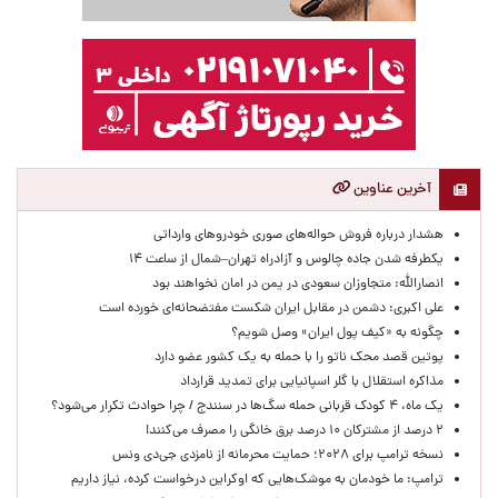
آخرین عناوین
هشدار درباره فروش حواله‌های صوری خودروهای وارداتی
یکطرفه شدن جاده چالوس و آزادراه تهران–شمال از ساعت ۱۴
انصارالله: متجاوزان سعودی در یمن در امان نخواهند بود
علی اکبری: دشمن در مقابل ایران شکست مفتضحانه‌ای خورده است
چگونه به «کیف پول ایران» وصل شویم؟
پوتین قصد محک ناتو را با حمله به یک کشور عضو دارد
مذاکره استقلال با گلر اسپانیایی برای تمدید قرارداد
یک ماه، ۴ کودک قربانی حمله سگ‌ها در سنندج / چرا حوادث تکرار می‌شود؟
۲ درصد از مشترکان ۱۰ درصد برق خانگی را مصرف می‌کنند!
نسخه ترامپ برای ۲۰۲۸؛ حمایت محرمانه از نامزدی جی‌دی ونس
ترامپ: ما خودمان به موشک‌هایی که اوکراین درخواست کرده، نیاز داریم