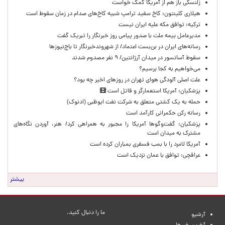
زلنسکی باز هم از آمریکا کمک خواست
هیلاری کلینتون: کاخ سفید ترامپ شبیه کاخ‌های صدام در زمان سقوط است
ترکیه: توافق مکه علیه ایران نیست
مدیرعامل بیمه ملت با صدور پیامی روز خبرنگار را تبریک گفت
رسانه‌های ایران در بن‌بست اعتماد/ از شهروندخبرنگار تا باج‌نیوزها
سقوط آسانسور در میدان آرژانتین/ ۹ نفر مصدوم شدند
می‌خواهیم به کجا برسیم؟
علت اصلی آلودگی هوای تهران در روزهای اخیر چه بود؟
پزشکیان: آمریکا استعمارگر و قاتل است
حمله به یک کشتی متعلق به شرکت نفت ابوظبی (ادنوک)
رسانه رکن حکمرانی کارآمد است
پزشکیان: گفت‌وگوها آمریکا را مجبور به همراهی کرد/ هنر، آوردن نگاه‌های
مشترک به میدان است
آمریکا لامرد را با بمب فسفری بمباران کرده است
عراقچی: توافق با عمان نزدیک است
بیشتر
ما را دنبال کنید.
آرشیو