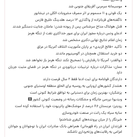
واگذاری است؟
موسیمانه سرمربی آفریقای جنوبی شد
یک فوتی و ۱۱ مسموم بر اثر مصرف مشروبات الکلی در نیشابور
ناگفته‌های قربانزاده از واگذاری ۱۲ درصد هلدینگ خلیج فارس
قتل هولناک مداح سرشناس پس از ربوده شدن؛ عاملان جنایت دستگیر شدند
ادعای ونس درباره مجوز ایران برای عبور حداکثری نفت از تنگه هرمز
زمان اعلام نتایج نهایی دکتری مشخص شد
تأکید «فالح الزیدی» بر پایان مأموریت ائتلاف آمریکا در عراق
دو خرید استقلال همچنان در آلومینیوم ماندند
ذوالقدر: آمریکا تا رفتارش را تصحیح نکند تنگه هرمز باز نخواهد شد
عمان: مذاکرات درباره ترتیبات دریانوردی در تنگه هرمز در فضای مثبت جریان
دارد
دارندگان قولنامه برای ثبت ادعا فقط ۲ سال فرصت دارند
هشدار کشورهای اروپایی به روسیه برای الحاق منطقه اوستیای جنوبی
پزشکیان‌: بهترین زمان برای دستیابی به توافق شرایط کنونی است
ویدیو/ بررسی جایگاه و مشکلات رسانه در وضعیت کنونی کشور
رویترز: عربستان ۸۶ درصد از موشک‌های پاتریوت خود را استفاده کرده است
سایه سیاه یک رانت در صنعت خودروسازی
خبرنگار را از میان پرونده‌های کیفری شناختم!
​فرزندان ایران در راه قهرمانی/ همراهی بانک صادرات ایران با نوجوانان و جوانان
اعزامی به رقابت‌های وزنه‌برداری تاشکند