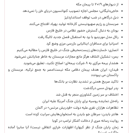
از دیوارهای ۲۰۱۹ تا پیمان مکه
حاجی‌دلیگانی: مجلس اجازه تصویب کنوانسیون دریای خزر را نمی‌دهد
دبل درگاهی در شب توقف استانداردلیژ
صربستان و رژیم صهیونیستی کارخانه تولید پهپاد افتتاح می‌کنند
یونان به دنبال گسترش حضور نظامی در خلیج فارس
رئال مدل مورینیو با برد به استقبال فصل جدید لالیگا رفت
اسپانیا برای مسافران ایتالیایی بازرسی مرزی وضع کرد
انصاری: خسارت‌های زیست‌محیطی جنگ در خلیج فارس را مطالبه‌ می‌کنیم
یمن: تشکیل ائتلاف هرگز مانع مجازات عربستان به خاطر جنایاتش نمی‌شود
هشدار بیمه مرکزی به ۸ شرکت بیمه‌ای؛ اصلاح نکنید، تعلیق می‌شوید
فیدان: ایران هدف پیمان دفاعی مکه نیست/مصر به جمع ترکیه، عربستان و
پاکستان می پیوندد
تاکید صریح همتی بر تشدید نظارت بر بانک‌ها
پدر لیونل مسی درگذشت
اختلاف بر سر زمین کشاورزی منجر به قتل شد
راه‌حل نماینده روسیه برای پایان جنگ آمریکا علیه ایران
تظاهرات هزاران نفری علیه دولت «فردریش مرتس» در آلمان
هانتر بایدن: سرطان جو بایدن به استخوان‌هایش سرایت کرده است
روایت رسانه عبری از دخالت آشکار ترامپ در کوبا
زمان پایان جنگ از نظر کیهان/ اظهارات خرازی اتفاقی نیست/ آیا سایپا آماده