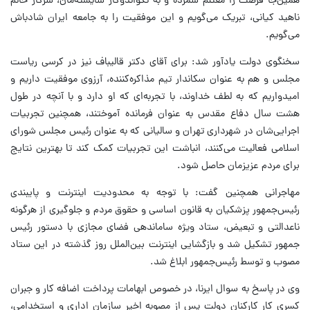
همین‌جا فرصت را مغتنم شمرده و به تکواندوکار شایسته‌مان، سرکار خانم
ناهید کیانی، تبریک می‌گویم و این موفقیت را به جامعه ایران شادباش
می‌گویم.
سخنگوی دولت یادآور شد: برای آقای دکتر قالیباف نیز در کرسی ریاست
مجلس و هم به عنوان سکاندار تیم مذاکره‌کننده، آرزوی موفقیت داریم و
امیدواریم که به لطف خداوند، با تجربه‌ای که او دارد و با آنچه در طول
هشت سال دفاع مقدس به عنوان فرمانده آموختند، همچنین تجربیات
اجرایی‌شان در شهرداری تهران و سالیانی که به عنوان رئیس مجلس شورای
اسلامی فعالیت می‌کنند، انباشت این تجربیات کمک کند تا بهترین نتایج
برای مردم عزیزمان حاصل شود.
مهاجرانی همچنین گفت: با توجه به محدودیت اینترنت و پایبندی
رئیس‌جمهور پزشکیان به قانون اساسی و حقوق مردم و جلوگیری از هرگونه
ناعدالتی و تبعیض، ستاد ویژه ساماندهی فضای مجازی با دستور رئیس
جمهور تشکیل شد و بازگشایی اینترنت بین‌الملل روز گذشته در این ستاد
مصوب و توسط رئیس‌جمهور ابلاغ شد.
وی در پاسخ به سوال ایرنا، در خصوص ابهامات پرداخت اضافه کار و جبران
کسری کار کارکنان دولت پس از مصوبه اخیر سازمان اداری و استخدامی،