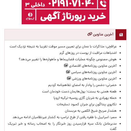
آخرین عناوین
عراقچی: مذاکرات با عمان برای تعیین مسیر موقت تقریبا به نتیجه نزدیک است
اشتباهات مراقبت از پوست در روزهای گرم
هوش مصنوعی چگونه عملیات فضاپیماها و ماهواره‌ها را تغییر می‌دهد؟
آخرین عناوین روزنامه‌های اقتصادی
آخرین عناوین روزنامه‌های سیاسی
آخرین عناوین روزنامه‌های ورزشی
حضرتی: دشمن را وادار به امضای تفاهم‌نامه کردیم
طعنه همتی به بسنت؛ پول‌هایمان دست خودمان است
حمله پهپادی به شریان گازی روسیه-ترکیه-اروپا
تکاپوی پنتاگون برای جبران کمبود تسلیحات
هشدار صریح شیخ الکعبی به عربستان
مصر: اسراییل با طفره رفتن از طرح ترامپ به کشتار غیرنظامیان ادامه می‌دهد
مدیرعامل بانک سپه فرارسیدن روز خبرنگار را به اصحاب رسانه و خبر تبریک
گفت