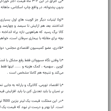
بدون پشتوانه، در واقع چاپ اسکناس، ماهانه 
انداختند بعد هم ازایش تا سیصد و چهارصد و
کالا برگ رسید که هیاهویی تازه براه انداخت
بچه برای مقابله با بیماری سرطان است، خواهی
*قادری، عضو کمیسیون اقتصادی مجلس: دولت فع
*تا وقتی نگاه مسوولان فقط رفع مشکل با مُسَک
کوپن , سهمیه ، کمک هزینه و ..... اینها فقط 
می‌کند و نتیجه هم کاملا مشخص است .
بر نمیان یا باید تعدیل کنن یا باید افزایش ق
است. آیا بهتر و درست تر نبود که قیمت یک لیتر بنزین 40 تا 60 تومان و قیمت یک عدد نان سن