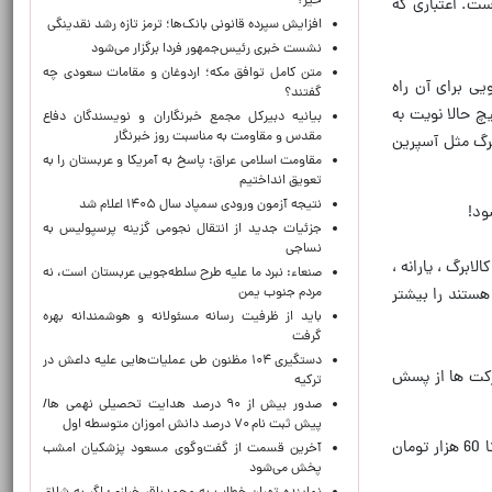
خیر؟
 به مردم است. اعتباری که
افزایش سپرده قانونی بانک‌ها؛ ترمز تازه رشد نقدینگی
نشست خبری رئیس‌جمهور فردا برگزار می‌شود
متن کامل توافق مکه؛ اردوغان و مقامات سعودی چه
یادتان نرفته که چه هیاهویی برای آن راه
گفتند؟
 حالا نویت به
بیانیه دبیرکل مجمع خبرنگاران و نویسندگان دفاع
مقدس و مقاومت به مناسبت روز خبرنگار
برگ مثل آسپرین
مقاومت اسلامی عراق: پاسخ به آمریکا و عربستان را به
تعویق انداختیم
نتیجه آزمون ورودی سمپاد سال ۱۴۰۵ اعلام شد
ود!
جزئیات جدید از انتقال نجومی گزینه پرسپولیس به
نساجی
برگ ، یارانه ،
صنعاء: نبرد ما علیه طرح سلطه‌جویی عربستان است، نه
مردم جنوب یمن
هستند را بیشتر
باید از ظرفیت رسانه مسئولانه و هوشمندانه بهره
گرفت
دستگیری ۱۰۴ مظنون طی عملیات‌هایی علیه داعش در
ش پیدا کرده معلومه که شرکت ها از پسش
ترکیه
صدور بیش از ۹۰ درصد هدایت تحصیلی نهمی ها/
پیش ثبت نام ۷۰ درصد دانش اموزان متوسطه اول
*در این مملکت قیمت یک لیتر بنزین 1500 تومان است در حالیکه قیمت نان سنگک لااقل در اکثر محله های تهران بین 40 تا 60 هزار تومان
آخرین قسمت از گفت‌وگوی مسعود پزشکیان امشب
پخش می‌شود