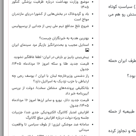
موضع وزارت بهداشت درباره ظرفیت پزشکی کنکور
) سیاستِ کوتاه
۱۴۰۵
استش رو هم می
باد و گردوخاک در بخش‌هایی از کشور/ دریای مازندران
مواج است
شروع تلخ مدافع تیم ملی پس از جدایی از پرسپولیس
بهترین هدیه به خبرنگاران چیست؟
استایل عجیب و بحث‌برانگیز بازیگر مرد سینمای ایران
پیش‌بینی پاییز پر بارش در ایران؛ لطفا غافلگیر نشوید
‌طرف ایران حمله
قیمت جدید طلا و سکه امروز ۱۶ مردادماه ۱۴۰۵/
جدول
بود؟
راز دشمنی وزیرخارجه لبنان با ایران / یوسف رجی چه
ارتباطی با حزب نزدیک به اسرائیل دارد؟
بلاتکلیفی پرونده‌های مشاغل سخت/ دولت از بررسی
آیین‌نامه خبر داد
قیمت جدید دلار، یورو و سایر ارزها امروز ۱۶ مردادماه
۱۴۰۵/ جدول
بیعیه از حمله
افزایش اعتبار کالابرگ الکترونیکی جدی شد/ جزییات
جلسه ویژه دولت درباره افزایش مبلغ کالابرگ
سامانه ضد موشکی لیزری؛ از بلوف سیاسی تا واقعیت
میدانی
ه و تجاوز کرده