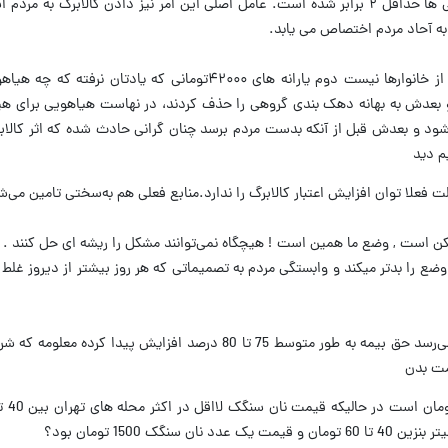
*بی اغراق در این ۲-۳ ماه قیمت اکثر خوراکی ها حداقل ۲ برابر شده است. عامل اصلی این امر نیز دادن کالابرگ
به آحاد مردم اختصاص می یابد.
*اولا لبنیات دیگر جز الویت های اول بسیاری از خانوارها نیست دوم یارانه های ۴۲۰۰۰تومانی که 
 بعدش به بهانه دهک بندی گروهی را حذف کردند، در نهاست هیاهویی برای هیچ
ه شود و بعدش قبل از آنکه بدست مردم برسد چنان گرانی حادث شده که اثر کالا
م دید
لا توان افزایش اعتبار کالابرگ را ندارد.منابع فعلی هم به‌سختی تامین می‌ش
ن است , وضع ما همین است ! هیچگاه نمی‌توانند مشکل را ریشه ای حل کنند . کالا
وضع را بدتر میکند و وابستگی مردم به تصمیماتی که هر روز بیشتر از دیروز غلط 
*با اقتصاد تورمی، کالابرگ و یارانه به جایی نمی‌رسد حق بیمه به طور متوسط 75 تا 80 درصد افزای
یمت بدن
گک 1500 تومان بود؟