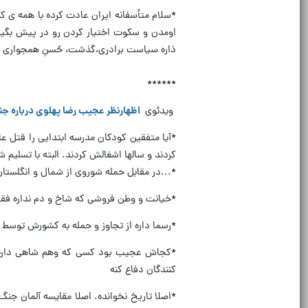
*سلام متأسفانه ایران عادت کرده با همه ی کش
اومدن و سکوت اختیار کردن رو در پیش بگیره
ذاره سیاست برادری،گذشت، حُسنِ همجواری و 
******
ویدئوی
اظهارنظر عجیب رضا پهلوی درباره جن
*آیا متفقین کودکان مدرسه ابتدایی را قتل عام
کردند و سالها اشغالش کردند. البته با تسلیم 
*...در مقابل حمله شوروی از شمال و انگلستان
*خیانت و وطن فروشی که شاخ و دم نداره فقط 
*رسما داره از تجاوز و حمله به کشورش توسط آ
*کجاش عجیب بود کسی که وهم شاهی داره و ت
کنندگان دفاع کنه
*اصلا تاریخ نخوانده. اصلا مقایسه آلمان جنگ