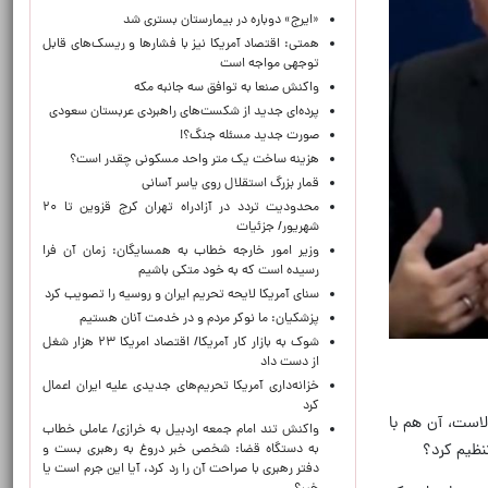
«ایرج» دوباره در بیمارستان بستری شد
همتی: اقتصاد آمریکا نیز با فشارها و ریسک‌های قابل
توجهی مواجه است
واکنش صنعا به توافق سه جانبه مکه
پرده‌ای جدید از شکست‌های راهبردی عربستان سعودی
صورت جدید مسئله جنگ؟!
هزینه ساخت یک متر واحد مسکونی چقدر است؟
قمار بزرگ استقلال روی یاسر آسانی
محدودیت تردد در آزادراه تهران کرج قزوین تا ۲۰
شهریور/ جزئیات
وزیر امور خارجه خطاب به همسایگان: زمان آن فرا
رسیده است که به خود متکی باشیم
سنای آمریکا لایحه تحریم ایران و روسیه را تصویب کرد
پزشکیان: ما نوکر مردم و در خدمت آنان هستیم
شوک به بازار کار آمریکا/ اقتصاد امریکا ۲۳ هزار شغل
از دست داد
خزانه‌داری آمریکا تحریم‌های جدیدی علیه ایران اعمال
کرد
لاست، آن هم با
واکنش تند امام جمعه اردبیل به خرازی/ عاملی خطاب
نظیم کرد؟
به دستگاه قضا: شخصی خبر دروغ به رهبری بست و
دفتر رهبری با صراحت آن را رد کرد، آیا این جرم است یا