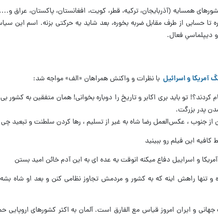
ورهای همسایه (آذربایجان، ترکیه، قطر، کویت، افغانستان، پاکستان، عراق و....
 تا حسابی از طرف مقابل ضربه بخوره، بعد شاید یه حرکتی بزنه. اسم این سی
دیپلماسیِ فعال.
گ آمریکا و اسرائیل
با نظرات و واکنش همراهان «الف» مواجه شد:
 کردند؟! تو باید بری اکابر و تاریخ را دوباره بخوانی! همان متفقین به کشور بی
شدن پدر بزرگت.
 از جنوب ، عکس‌العمل رضا شاه به غیر از تسلیم ، رها کردن سلطنت و تبعید چی 
کافیه این فیلم رو ببینید
مریکا و اسراییل دفاع میکنه انوقت یه عده ای به این آدم خائن امید بستن
نها راهش اینه که به کشور و مردمش تجاوز نظامی کنن و بعد او شاه بشه ط
 جهانی و ایران امروز قیاس مع الفارق است. آلمان به اکثر کشورهای اروپایی حمل