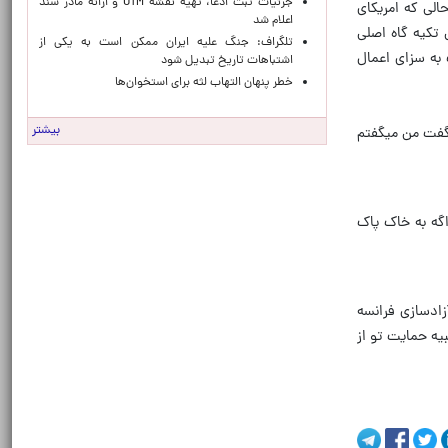
جزئیات ثبت ادعا، تهیه نقشه UTM و ارائه مادر سند
الی که امریکای
اعلام شد
ام خمینی تکیه گاه اصلی
تلگراف: جنگ علیه ایران ممکن است به یکی از
 به سزای اعمال
اشتباهات تاریخ تبدیل شود
خطر پنهان التهاب لثه برای استخوان‌ها
بیشتر
یگفت من میگفتم
گه به خاک پاک
دی پیاده شدند و به آزادسازی فرانسه
یه حمایت تو از