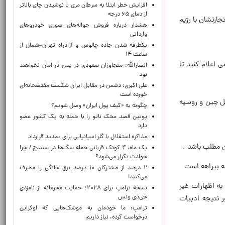
افزایش خطر ابتلا به سرطان مری با نوشیدن چای بالاتر
از دمای ۶۵ درجه
ارتشان با رژیم
هشدار درباره فروش حواله‌های صوری خودروهای
وارداتی
یکطرفه شدن جاده چالوس و آزادراه تهران–شمال از
ساعت ۱۴
 اعلام کنید تا
انصارالله: متجاوزان سعودی در یمن در امان نخواهند
بود
علی اکبری: دشمن در مقابل ایران شکست مفتضحانه‌ای
خورده است
ل چین و روسیه
چگونه به «کیف پول ایران» وصل شویم؟
پوتین قصد محک ناتو را با حمله به یک کشور عضو
دارد
مذاکره استقلال با گلر اسپانیایی برای تمدید قرارداد
ن مطلب باشد .
یک ماه، ۴ کودک قربانی حمله سگ‌ها در سنندج / چرا
حوادث تکرار می‌شود؟
ه بیراهه است
۲ درصد از مشترکان ۱۰ درصد برق خانگی را مصرف
می‌کنند!
به اظهارات غیر
نسخه ترامپ برای ۲۰۲۸؛ حمایت محرمانه از نامزدی
جی‌دی ونس
ر نتیجه ادبیات
ترامپ: ما خودمان به موشک‌هایی که اوکراین
درخواست کرده، نیاز داریم