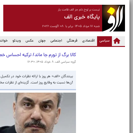
نیست بر لوح دلم جز الف قامت یار
پایگاه خبری الف
شنبه ۱۷ مرداد ۱۴۰۵ برابر با ۰۸ آگوست ۲۰۲۶
(current)
سیاسی
اقتصادی
فرهنگی
اجتماعی
جهان
عکس
ویدئو
خواندن
کالا برگ از تورم جا ماند/ ترکیه احساس خ
گروه سیاسی الف،
۸ خرداد ۱۴۰۵، ۱۶:۳۰
بینندگان «الف» هر روز با ارائه نظرات خود در تکمی
آن‌ها نسبت به وقایع روز است. گزیده‌ای از نظرات م