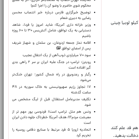
نماینده تهران خطاب به محمدباقر خرازی: اگر به شلاق
محکوم شوی حاضرم با وضو آن را اجرا کنم!
توضیح خبرگزاری فارس درباره خبر انتصاب محسن
رضایی به دبیری شعام
یارانه نقدی 300 هزار تومانی می توان چند عدد نان سنگک و با اعتبار یارانه یک میلیون تومانی می توان 2 کیلو برنج یا 1.5 کیلو لوبیا چیتی
وزیر خزانه داری آمریکا: شاید امروز یا فردا، شاهد
دستیابی به یک توافق، شامل آتش‌بس ۳۰ تا ۶۰ روزه
باشیم
اقامه نماز جمعه اردوغان، بن ‌سلمان و شهباز شریف
پس از امضای توافق
سود ۷۰ میلیاردی ذوب‌آهن از یک انتقال عجیب
رویترز: ترامپ در جنگ علیه ایران بر سر ۲ راهی بدی
گیر افتاده است
رگبار و رعدوبرق در راه شمال کشور؛ تهران خنک‌تر
می‌شود
۱۷ تجاوز رژیم صهیونیستی به خاک سوریه در ۴۸
ساعت گذشته
تکلیف مدیرعامل استقلال قبل از لیگ مشخص می
شود
ونس هم مثل ترامپ است/ فردوسی پور مهم تر از
معیشت مردم؟!/ هدف آمریکا خطرناک جلوه دادن ایران
است
ه ها هم قد علم کنند
اتحادیه اروپا ۵ فرد مرتبط با صنایع دفاعی روسیه را
 دخالت بدهید.
تحریم کرد