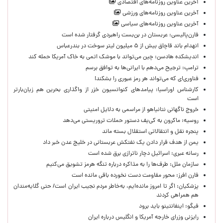
آخرین عناوین روزنامه‌های اقتصادی
آخرین عناوین روزنامه‌های ورزشی
آخرین عناوین روزنامه‌های سیاسی
فارن‌پالیسی: عربستان در بن‌بست راهبردی گرفتار شده است
انهدام باند قاچاق بیش از ۵ میلیون لیتر سوخت در بندرعباس
اندیشکده هادسن: چین می‌تواند با موشک اتمی به خاک آمریکا حمله کند
ترامپ: ترجیح می‌دهم با ایرانی‌‌ها به توافق برسم
فناوری‌ای که می‌تواند هر رمز عبوری را بشکند!
کارشناس اوراسیا: پیامدهای کنوانسیون خزر از واگذاری بحرین هم زیان‌بارتر
است
خروج ناگهانی نتانیاهو از مراسمی به دلایل امنیتی
روسیه: ماکرون به کی‌یف دستور حملات تروریستی می‌دهد
پنجره‌ نقل و انتقالاتی استقلال بسته ماند
یمن از هدف قرار دادن یک نفتکش عربستانی در خلیج عدن خبر داد
رسانه عبری: اسرائیل دچار ناترازی برق شده است
سازمان ملل: طرف‌ها را به مذاکره درباره تنگه هرمز تشویق می‌کنیم
فارن افرز: محور مقاومت دست نخورده باقی مانده است
پزشکیان: اگر تا امروز مانده‌ایم، به‌خاطر مردم نجیب ایران است/ حتی گلایه‌مندان
هم همراهی کردند
فیگو: اینفانتینو باید برود
رایزنی وزرای خارجه آمریکا و انگلیس درباره ایران