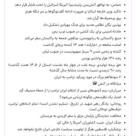
حماس: به توافق آتش‌بس پایبندیم/ آمریکا اسرائیل را تحت فشار قرار دهد
تاکید وزیر خارجه ایتالیا بر ضرورت ادامه گفت‌وگوها بر سر تنگه هرمز
برق پرمصرف‌ها گران شد
پوتین یگان نظامی جدید برای جنگ پهپادی تشکیل داد
حادثه امنیتی برای یک کشتی در جنوب غرب یمن
منبع پاکستانی به ریانووستی: عراقچی جمعه به پاکستان سفر می‌کند
اصابت صاعقه در «جارکند» هند ۱۴ کشته برجای گذاشت
کشته و زخمی شدن ۹ سرباز صهیونیست در جنوب لبنان
رشد ۱۳۰ هزار واحدی بورس
حق بیمه تولیدی بیمه ملت در چهار ماه نخست امسال از ۱۴.۵ همت گذشت/
رشد ۹۰ درصدی نسبت به مدت مشابه سال گذشته
۲ سوتفاهم بزرگ در مورد رویکرد ترامپ به ایران
میانکاله در آتش
سی‌ان‌ان: بیم کشورهای عربی از انتقام ایران ترامپ را از حمله منصرف کرد
اعتبار یک نظرسنجی چگونه ارزیابی می‌شود؟
روحانی: یادگار رهبر شهید در تاریخ، تسلیم نشدن است/ تمام ادعاهای ترامپ،
حرف‌های توخالی است
مخالفت نمایندگان پارلمان عراق با سفر الزیدی به عربستان
جنگ ایران، جیب کشاورزان آمریکا را خالی کرد
پزشکیان: فلسطین هرگز از اولویت سیاست خارجی ایران خارج نخواهد شد