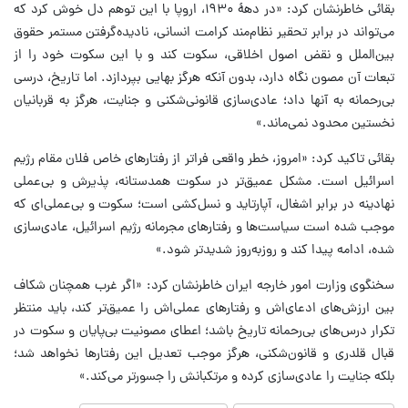
بقائی خاطرنشان کرد: «در دههٔ ۱۹۳۰، اروپا با این توهم دل خوش کرد که
می‌تواند در برابر تحقیر نظام‌مند کرامت انسانی، نادیده‌گرفتن مستمر حقوق
بین‌الملل و نقض اصول اخلاقی، سکوت کند و با این سکوت خود را از
تبعات آن مصون نگاه دارد، بدون آنکه هرگز بهایی بپردازد. اما تاریخ، درسی
بی‌رحمانه به آنها داد؛ عادی‌سازی قانونی‌شکنی و جنایت، هرگز به قربانیان
نخستین محدود نمی‌ماند.»
بقائی تاکید کرد: «امروز، خطر واقعی فراتر از رفتارهای خاص فلان مقام رژیم
اسرائیل است. مشکل عمیق‌تر در سکوت همدستانه، پذیرش و بی‌عملی
نهادینه در برابر اشغال، آپارتاید و نسل‌کشی است؛ سکوت و بی‌عملی‌ای که
موجب شده است سیاست‌ها و رفتارهای مجرمانه رژیم اسرائیل، عادی‌سازی
شده، ادامه پیدا کند و روزبه‌روز شدیدتر شود.»
سخنگوی وزارت امور خارجه ایران خاطرنشان کرد: «اگر غرب همچنان شکاف
بین ارزش‌های ادعای‌اش و رفتارهای عملی‌اش را عمیق‌تر کند، باید منتظر
تکرار درس‌های بی‌رحمانه تاریخ باشد؛ اعطای مصونیت بی‌پایان و سکوت در
قبال قلدری و قانون‌شکنی، هرگز موجب تعدیل این رفتارها نخواهد شد؛
بلکه جنایت را عادی‌سازی کرده و مرتکبانش را جسورتر می‌کند.»