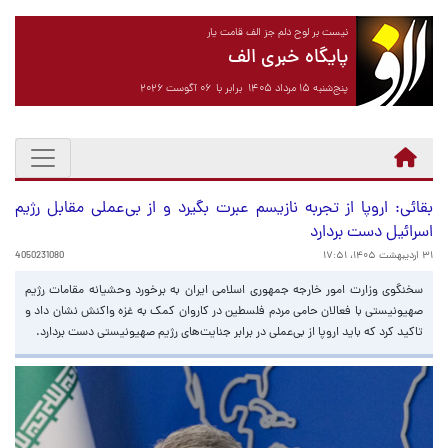
نیست بر لوح دلم جز الف قامت یار
پایگاه خبری الف
پنج‌شنبه ۱۵ مرداد ۱۴۰۵ برابر با ۰۶ آگوست ۲۰۲۶
بقائی: اروپا از تجربه نازیسم عبرت بگیرد و از بی‌عملی مقابل رژیم
اسرائیل دست بردارد
۳۱ اردیبهشت ۱۴۰۵، ۱۷:۵۱
4050231080
سخنگوی وزارت امور خارجه جمهوری اسلامی ایران به برخورد وحشیانه مقامات رژیم
صهیونیستی با فعالان حامی مردم فلسطین در کاروان کمک به غزه واکنش نشان داد و
تاکید کرد که باید اروپا از بی‌عملی در برابر جنایت‌های رژیم صهیونیستی دست بردارد.