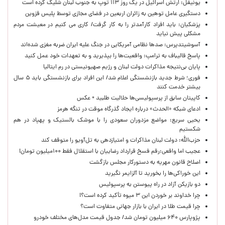
یونیفل: ارتش اسرائیل در یک روز ۱۱۳ توپ به جنوب لبنان شلیک کرده است
دستگیری عامل توهین به زائران اربعین در فضای مجازی توسط پلیس قزوین
پزشکیان: باید افراد کارآمدتر را به کار گرفت/ کاری می کنیم در معیشت مردم
مشکلی پیش نیاید
آسوشیتدپرس: صدها نظامی آمریکایی در جنگ علیه ایران ضربه مغزی شده‌اند
پاسخ قالیباف به ترامپ: واقعیت‌ها را بپذیرید و به تعهدات خود عمل کنید
پایان بی‌نتیجه مذاکرات دولت لبنان و رژیم صهیونیستی در رم ایتالیا
فوری؛ شرط جدید بازنشستگی اعلام شد/ این افراد برای بازنشستگی باید ۵ سال
بیشتر خدمت کنند
کاپیتان سابق از پرسپولیسی‌ها حلالیت طلبید + عکس
ادعای شبکه «الحدث» درباره ایجاد گذرگاه موقت در تنگه هرمز
یحیی سریع: مواضع مزدوران سعودی را با موشک بالستیک و پهپاد در هم
شکستیم
حزب‌الله: دولت لبنان مذاکرات و امتیازدهی به تل‌آویو را متوقف کند
عجیب اما واقعی:رقم فسخ قرارداد رضاییان با استقلال فقط ۱۰۰میلیون تومان!
اصلاح قانون مهریه به دستورکار مجلس بازگشت
این خوراکی‌ها را بخورید تا آلزایمر نگیرید
دو بازیکن آزاد در راه پیوستن به پرسپولیس
چرا خداوند بر خوردن این ۳ میوه تأکید کرده است؟!
چرا قیمت طلا در ایران با بازار جهانی متفاوت است؟
پژوپارس ۶۴۰ میلیون تومان شد/ جدول قیمت مدل‌های مختلف خودرو