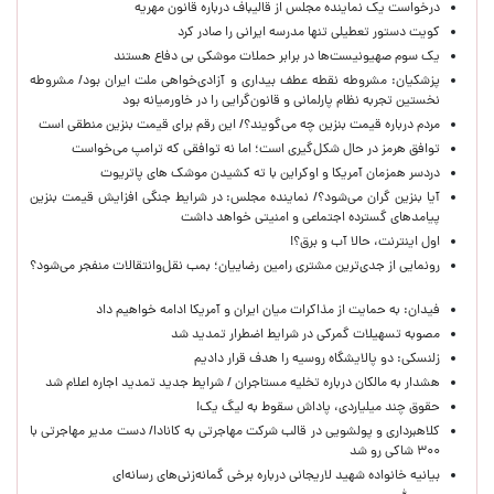
درخواست یک نماینده مجلس از قالیباف درباره قانون مهریه
کویت دستور تعطیلی تنها مدرسه ایرانی را صادر کرد
یک‌ سوم صهیونیست‌ها در برابر حملات موشکی بی دفاع هستند
پزشکیان: مشروطه نقطه عطف بیداری و آزادی‌خواهی ملت ایران بود/ مشروطه
نخستین تجربه نظام پارلمانی و قانون‌گرایی را در خاورمیانه بود
مردم درباره قیمت بنزین چه می‌گویند؟/ این رقم برای قیمت بنزین منطقی است
توافق هرمز در حال شکل‌گیری است؛ اما نه توافقی که ترامپ می‌خواست
دردسر همزمان آمریکا و اوکراین با ته کشیدن موشک های پاتریوت
آیا بنزین گران می‌شود؟/ نماینده مجلس: در شرایط جنگی افزایش قیمت بنزین
پیامدهای گسترده اجتماعی و امنیتی خواهد داشت
اول اینترنت، حالا آب و برق؟!
رونمایی از جدی‌ترین مشتری رامین رضاییان؛ بمب نقل‌وانتقالات منفجر می‌شود؟
فیدان: به حمایت از مذاکرات میان ایران و آمریکا ادامه خواهیم داد
مصوبه تسهیلات گمرکی در شرایط اضطرار تمدید شد
زلنسکی: دو پالایشگاه روسیه را هدف قرار دادیم
هشدار به مالکان درباره تخلیه مستاجران / شرایط جدید تمدید اجاره اعلام شد
حقوق چند میلیاردی، پاداش سقوط به لیگ یک!
کلاهبرداری و پولشویی در قالب شرکت مهاجرتی به کانادا/ دست مدیر مهاجرتی با
۳۰۰ شاکی رو شد
بیانیه خانواده شهید لاریجانی درباره برخی گمانه‌زنی‌های رسانه‌ای