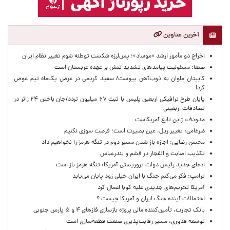
آخرین عناوین
اخراج دو مأمور ارشد «موساد»؛ پس‌لرزه شکست توطئه شوم تغییر نظام ایران
صنعا: مسئولیت پیامدهای تشدید تنش بر عهده عربستان است
کاپیتان ملوان به ذوب‌آهن پیوست/ سعید کریمی در عرض یک‌ماه تیم عوض
کرد!
پایان طرح ترافیکی اربعین پلیس با ثبت ۶۷ میلیون تردد/جان باختن ۲۴ زائر در
تصادفات اربعینی
مدودف: ژاپن تابع آمریکاست
ضرغامی: تغییر ریل، عین بصیرت است؛ فرصت سوزی نکنیم
محسن رضایی: اجازه باز شدن مسیر دوم در تنگه هرمز را نخواهیم داد
تکذیب اصابت و انفجار در قشم و بندرعباس
ادعای جدید رئیس دولت تروریستی آمریکا: تنگه هرمز باز است
ترامپ: فکر می‌کنم جنگ با ایران خیلی زود پایان می‌یابد
آمریکا تحریم‌های جدیدی علیه کوبا اعمال کرد
احتمالات آینده جنگ ایران و آمریکا چیست ؟
بانک تجارت، تأمین‌کننده مالی پروژه بازسازی فازهای ۴ و ۵ پارس جنوبی
توسعه فناوری، مسیر رقابت‌پذیری صنعت قطعه‌سازی است