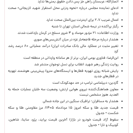
انصارالله: عربستان راهی جز پس دادن حقوق یمنی‌ها ندارد
ادعای نماینده مجلس درباره «نحوه ردزنی محل استقرار شهید لاریجانی» صحت
ندارد
اعمال ضریب ۲.۷ برای اینترنت بین‌الملل صحت ندارد
رگبار پراکنده در نیمه شمالی استان تهران تا شنبه
وزارت اطلاعات: ۲۱ مزدور موساد و ۴ شرور مسلح در کرمان بازداشت شدند
هشدار درباره مرحله فاجعه‌بار غزه در میان آتش‌بس‌های صوری
تغییر مثبت در عملکرد مالی بانک صادرات ایران/ درآمد عملیاتی ۸۰ درصد رشد
کرد
ابن‌الرضا: فناوری بومی ایران، برتر از هر سامانه وارداتی در منطقه است
روایت زندگی رهبر شهید انقلاب برای نسل نوجوان منتشر شد
پایش شبانه روزی تهویه قطارها و ایستگاه‌های مترو/ پیش‌بینی هوشمند تهویه
در قطارهای جدید
گاردین: دیپلماسی ترامپ در حد مهدکودک است
معاون هماهنگ‌کننده نیروی هوایی ارتش: وضعیت سه خلبان عملیات حمله به
العدید هنوز مشخص نیست
هشدار به مسافران؛ ترافیک سنگین در این جاده شمالی
قیمت جدید طلا و سکه امروز ۱۵ مردادماه ۱۴۰۵/ مرز مقاومتی طلا و سکه
شکست + جدول
سقوط آزاد قیمت خودرو در بازار/ آخرین قیمت پراید، پژو، ساینا، شاهین،
کوییک و تارا + جدول