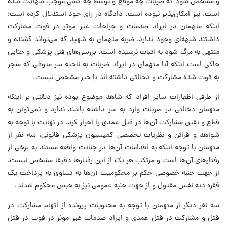
و مشخص شود که ضربات چه موقع و توسط چه کسی موجب شهادت شده
است، نیز امکان‌پذیر نبوده است. دادگاه در رای خود استدلال کرده است؛
اینکه متهمان در ایراد صدمات و جراحات غیر موثر در فوت مشارکت
داشتند شبهه‌ای وجود ندارد، ضربه متهمان به شهید که می‌تواند کشنده و
منتهی به مرگ شود به اثبات نرسیده است. بررسی‌های فنی پزشکی و جنایی
حاکی است اینکه آیا متهمان در ایراد ضربات به ناحیه سر متوفی که منجر
به فوت شده مشارکت و دخالتی داشته اند یا خیر مشخص نیست.
از طرفی اظهارات سایر افراد که شاهد موضوع بوده نیز دلالتی بر اینکه
متهمان دخالتی در ضربات وارد به سر داشته باشند ندارد و نمی‌توان به
قطع و یقین مشارکت آن‌ها در قتل عمدی را احراز کرد. در نهایت با توجه به
شواهد و قرائن و نظریات تخصصی کمیسیون پزشکی قانونی، سه نفر از
متهمان با توجه اینکه به اقدامات آن‌ها در جنایت واقعه مستند به برخی از
رفتارهای آن‌ها است و مرتکب هر یک از این رفتارها دقیقا مشخص نیست،
از جهت جنبه خصوصی حکم بر محکومیت آن‌ها به تساوی به پرداخت یک
فقره دیه نفس مقتول و از جهت جنبه عمومی نیز به حبس محکوم شدند.
سه نفر دیگر از متهمان با توجه به محتویات پرونده از اتهام مشارکت در
قتل و مشارکت در قتل عمدی و ایراد صدمات غیر موثر در فوت در قتل