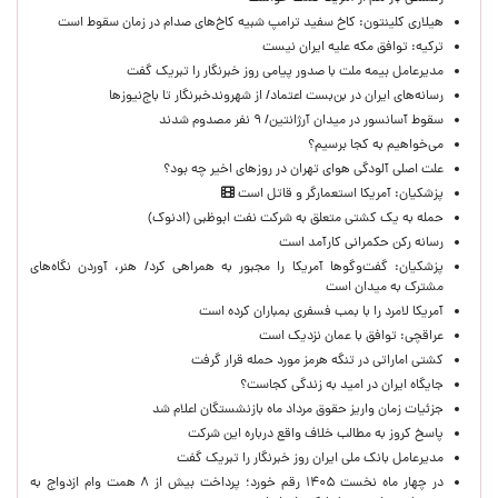
هیلاری کلینتون: کاخ سفید ترامپ شبیه کاخ‌های صدام در زمان سقوط است
ترکیه: توافق مکه علیه ایران نیست
مدیرعامل بیمه ملت با صدور پیامی روز خبرنگار را تبریک گفت
رسانه‌های ایران در بن‌بست اعتماد/ از شهروندخبرنگار تا باج‌نیوزها
سقوط آسانسور در میدان آرژانتین/ ۹ نفر مصدوم شدند
می‌خواهیم به کجا برسیم؟
علت اصلی آلودگی هوای تهران در روزهای اخیر چه بود؟
پزشکیان: آمریکا استعمارگر و قاتل است
حمله به یک کشتی متعلق به شرکت نفت ابوظبی (ادنوک)
رسانه رکن حکمرانی کارآمد است
پزشکیان: گفت‌وگوها آمریکا را مجبور به همراهی کرد/ هنر، آوردن نگاه‌های
مشترک به میدان است
آمریکا لامرد را با بمب فسفری بمباران کرده است
عراقچی: توافق با عمان نزدیک است
کشتی اماراتی در تنگه هرمز مورد حمله قرار گرفت
جایگاه ایران در امید به زندگی کجاست؟
جزئیات زمان واریز حقوق مرداد ماه بازنشستگان اعلام شد
پاسخ کروز به مطالب خلاف واقع درباره این شرکت
مدیرعامل بانک ملی ایران روز خبرنگار را تبریک گفت
در چهار ماه نخست ۱۴۰۵ رقم خورد؛ پرداخت بیش از ۸ همت وام ازدواج به