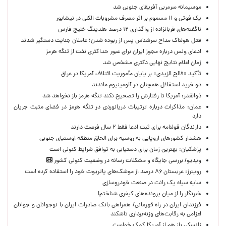
موسیمانه سرمربی آفریقای جنوبی شد
یک فوتی و ۱۱ مسموم بر اثر مصرف مشروبات الکلی در نیشابور
ناگفته‌های قربانزاده از واگذاری ۱۲ درصد هلدینگ خلیج فارس
قتل هولناک مداح سرشناس پس از ربوده شدن؛ عاملان جنایت دستگیر شدند
ادعای ونس درباره مجوز ایران برای عبور حداکثری نفت از تنگه هرمز
زمان اعلام نتایج نهایی دکتری مشخص شد
تأکید «فالح الزیدی» بر پایان مأموریت ائتلاف آمریکا در عراق
دو خرید استقلال همچنان در آلومینیوم ماندند
ذوالقدر: آمریکا تا رفتارش را تصحیح نکند تنگه هرمز باز نخواهد شد
عمان: مذاکرات درباره ترتیبات دریانوردی در تنگه هرمز در فضای مثبت جریان
دارد
دارندگان قولنامه برای ثبت ادعا فقط ۲ سال فرصت دارند
هشدار کشورهای اروپایی به روسیه برای الحاق منطقه اوستیای جنوبی
پزشکیان‌: بهترین زمان برای دستیابی به توافق شرایط کنونی است
ویدیو/ بررسی جایگاه و مشکلات رسانه در وضعیت کنونی کشور
رویترز: عربستان ۸۶ درصد از موشک‌های پاتریوت خود را استفاده کرده است
سایه سیاه یک رانت در صنعت خودروسازی
خبرنگار را از میان پرونده‌های کیفری شناختم!
​فرزندان ایران در راه قهرمانی/ همراهی بانک صادرات ایران با نوجوانان و جوانان
اعزامی به رقابت‌های وزنه‌برداری تاشکند
زلنسکی باز هم از آمریکا کمک خواست