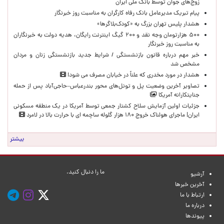
زوج‌های جوان توسط بانک ملی ایران
پیام تبریک مدیرعامل بانک رفاه کارگران به مناسبت روز خبرنگار
هشدار پلیس تهران بزرگ به «کودک‌بلاگرها»
۵۰۰ هزارتومان وجه نقد و ۲۰۰ گیگ اینترنت رایگان، هدیه دولت به خبرنگاران
به مناسبت روز خبرنگار
خبر مهم درباره قانون بازنشستگی / شرایط جدید بازنشستگی زنان و مردان
مشخص شد
هشدار در مورد مخدری که علناً در خیابان مصرف می شود!
تصاویر آخرین وضعیت پل و تونل‌های محور بندرعباس–حاجی‌آباد پس از حمله
جنایتکارانه آمریکا
جزئیات اولین آزمایش سلاح کشتار جمعی توسط آمریکا در یک منطقه مسکونی
ایران| ماجرای هولناک خروج ۱۸۰ هزار گلوله ساچمه ای با حرارت بالا در لامرد
بیشتر
ما را دنبال کنید.
آرشیو
آخرین خبرها
ارتباط با ما
درباره ما
پیوندها