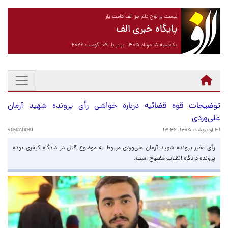
نیست بر لوح دلم جز الف قامت یار
پایگاه خبری الف
یک‌شنبه ۱۸ مرداد ۱۴۰۵ برابر با ۰۹ آگوست ۲۰۲۶
توضیحات قوه قضائیه درباره حواشی رأی پرونده شهید آرمان
علی‌وردی
۳۱ اردیبهشت ۱۴۰۵، ۱۳:۴۶
4050231060
رأی اخیر پرونده شهید آرمان علی‌وردی مربوط به موضوع قتل در دادگاه کیفری بوده
پرونده دادگاه انقلاب مفتوح است.