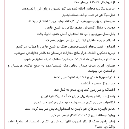
از دیوارهای ۲۰۱۹ تا پیمان مکه
حاجی‌دلیگانی: مجلس اجازه تصویب کنوانسیون دریای خزر را نمی‌دهد
دبل درگاهی در شب توقف استانداردلیژ
صربستان و رژیم صهیونیستی کارخانه تولید پهپاد افتتاح می‌کنند
یونان به دنبال گسترش حضور نظامی در خلیج فارس
رئال مدل مورینیو با برد به استقبال فصل جدید لالیگا رفت
اسپانیا برای مسافران ایتالیایی بازرسی مرزی وضع کرد
انصاری: خسارت‌های زیست‌محیطی جنگ در خلیج فارس را مطالبه‌ می‌کنیم
یمن: تشکیل ائتلاف هرگز مانع مجازات عربستان به خاطر جنایاتش نمی‌شود
هشدار بیمه مرکزی به ۸ شرکت بیمه‌ای؛ اصلاح نکنید، تعلیق می‌شوید
فیدان: ایران هدف پیمان دفاعی مکه نیست/مصر به جمع ترکیه، عربستان و
پاکستان می پیوندد
تاکید صریح همتی بر تشدید نظارت بر بانک‌ها
پدر لیونل مسی درگذشت
اختلاف بر سر زمین کشاورزی منجر به قتل شد
راه‌حل نماینده روسیه برای پایان جنگ آمریکا علیه ایران
تظاهرات هزاران نفری علیه دولت «فردریش مرتس» در آلمان
هانتر بایدن: سرطان جو بایدن به استخوان‌هایش سرایت کرده است
روایت رسانه عبری از دخالت آشکار ترامپ در کوبا
زمان پایان جنگ از نظر کیهان/ اظهارات خرازی اتفاقی نیست/ آیا سایپا آماده
واگذاری است؟