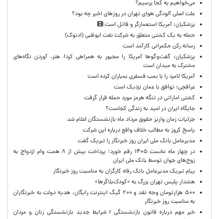
می‌خواهیم به کجا برسیم؟
علت اصلی آلودگی هوای تهران در روزهای اخیر چه بود؟
پزشکیان: آمریکا استعمارگر و قاتل است
حمله به یک کشتی متعلق به شرکت نفت ابوظبی (ادنوک)
رسانه رکن حکمرانی کارآمد است
پزشکیان: گفت‌وگوها آمریکا را مجبور به همراهی کرد/ هنر، آوردن نگاه‌های
مشترک به میدان است
آمریکا لامرد را با بمب فسفری بمباران کرده است
عراقچی: توافق با عمان نزدیک است
کشتی اماراتی در تنگه هرمز مورد حمله قرار گرفت
جایگاه ایران در امید به زندگی کجاست؟
جزئیات زمان واریز حقوق مرداد ماه بازنشستگان اعلام شد
پاسخ کروز به مطالب خلاف واقع درباره این شرکت
مدیرعامل بانک ملی ایران روز خبرنگار را تبریک گفت
در چهار ماه نخست ۱۴۰۵ رقم خورد؛ پرداخت بیش از ۸ همت وام ازدواج به
زوج‌های جوان توسط بانک ملی ایران
پیام تبریک مدیرعامل بانک رفاه کارگران به مناسبت روز خبرنگار
هشدار پلیس تهران بزرگ به «کودک‌بلاگرها»
۵۰۰ هزارتومان وجه نقد و ۲۰۰ گیگ اینترنت رایگان، هدیه دولت به خبرنگاران
به مناسبت روز خبرنگار
خبر مهم درباره قانون بازنشستگی / شرایط جدید بازنشستگی زنان و مردان