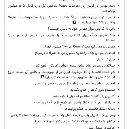
رشد بورس در اولین روز معاملات هفته/ شاخص کل وارد کانال ۵.۵ میلیون
واحد شد
ترامپ: تورم ایران که قبل از جنگ ۵ درصد بود را الان به ۳۰۰ درصد رسانده‌ایم!/
واکنش بانک مرکزی را ببینید
ژاپن با افزایش توان نظامی خود به دنبال چیست؟
چاک شومر: جنگ ایران اشتغال آمریکا را تخریب کرد؛ ترامپ از کدام سیاره
آمده؟!
معرفی ۵ مدل لپ تاپ Core i۷ زیر ۲۰۰ میلیون تومان
استعلام سوابق چک برگشتی؛ تمام روش ها همراه با توضیح
یراق درب ریلی
پنتاگون دسترسی وزیر سابق نیروی هوایی آمریکا را قطع کرد
جو کنت: افسانه‌ای که می‌گوید ایران پر از تروریست و حامی آن است، دروغ
است؛ داعش و القاعده تروریست هستند نه شیعیان!
افشای رسوایی جاسوسی سازمان ملل برای رژیم صهیونیستی
شست‌وشوی کاهو را جدی بگیرید
کامیون با راننده ۸ ساله در اصفهان توقیف شد
سی‌ان‌ان: آمریکا به دنبال راهی برای خروج از جنگ ایران است
رسانه؛ سنگر نخست در جنگ روایت‌ها
رسوایی جدید برای رئیس فیفا/ ادعای رابطه غیراخلاقی و پرداخت مبلغ ۶ رقمی
برکناری شوکه‌کننده فرمانده لشکر پنجم ارتش آمریکا در اروپا
حركت در ميدان مين