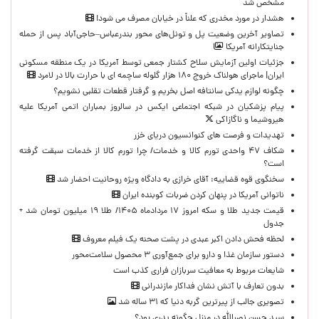
مشخص شد
هشدار در مورد مخدری که علناً در خیابان مصرف می شود!
تصاویر آخرین وضعیت پل و تونل‌های محور بندرعباس–حاجی‌آباد پس از حمله
جنایتکارانه آمریکا
جزئیات اولین آزمایش سلاح کشتار جمعی توسط آمریکا در یک منطقه مسکونی
ایران| ماجرای هولناک خروج ۱۸۰ هزار گلوله ساچمه ای با حرارت بالا در لامرد
چگونه لوازم یدکی سانتافه اصل بخریم و گرفتار قطعات تقلبی نشویم؟
پیام پزشکیان در شبکه اجتماعی ایکس در سالروز بمباران اتمی آمریکا علیه
هیروشیما و ناگازاکی
تهدیدات و فرصت های کنوانسیون دریای خزر
شکاف ۴۷ واحدی تورم کالا و خدمات/ چرا تورم کالا از خدمات سبقت گرفته
است؟
سخنگوی قوه قضاییه: آقای خرازی به دادگاه ویژه روحانیت احضار شد
ناتوانی آمریکا در پنهان کردن ضربات کوبنده ایران
قیمت جدید طلا و سکه امروز ۱۷ مردادماه ۱۴۰۵/ طلا ۱۹ میلیون تومان شد +
جدول
لحظه‌ فحش دادن اکبر عبدی در پشت صحنه یک فیلم معروف
دستور سازمان غذا و دارو برای جمع‌آوری ۳ محصول سلامت‌محور
شایعات مربوط به معافیت سربازان فراری کذب است
بدون تعارف با آتش نشان فداکار مازندرانی
تصویری جالب از پیرترین گربه دنیا که ۳۱ ساله شد
سید حسن نصرالله در منزل چگونه پدری بود؟