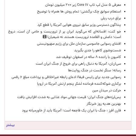
معرفی ۵ مدل لپ تاپ Core i۷ زیر ۲۰۰ میلیون تومان
استعلام سوابق چک برگشتی؛ تمام روش ها همراه با توضیح
یراق درب ریلی
پنتاگون دسترسی وزیر سابق نیروی هوایی آمریکا را قطع کرد
جو کنت: افسانه‌ای که می‌گوید ایران پر از تروریست و حامی آن است، دروغ
است؛ داعش و القاعده تروریست هستند نه شیعیان!
افشای رسوایی جاسوسی سازمان ملل برای رژیم صهیونیستی
شست‌وشوی کاهو را جدی بگیرید
کامیون با راننده ۸ ساله در اصفهان توقیف شد
سی‌ان‌ان: آمریکا به دنبال راهی برای خروج از جنگ ایران است
رسانه؛ سنگر نخست در جنگ روایت‌ها
رسوایی جدید برای رئیس فیفا/ ادعای رابطه غیراخلاقی و پرداخت مبلغ ۶ رقمی
برکناری شوکه‌کننده فرمانده لشکر پنجم ارتش آمریکا در اروپا
حركت در ميدان مين
پس‌لرزه‌های جنگ ایران؛ قیمت جهانی مواد غذایی به شدت افزایش یافت
بهترین هدیه روز خبرنگار
فارن افرز : جنگ با ایران یک فاجعه است؛ آمریکا باید از خاورمیانه برود
بیشتر