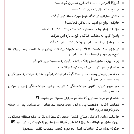
آمریکا لامرد را با بمب فسفری بمباران کرده است
عراقچی: توافق با عمان نزدیک است
کشتی اماراتی در تنگه هرمز مورد حمله قرار گرفت
جایگاه ایران در امید به زندگی کجاست؟
جزئیات زمان واریز حقوق مرداد ماه بازنشستگان اعلام شد
پاسخ کروز به مطالب خلاف واقع درباره این شرکت
مدیرعامل بانک ملی ایران روز خبرنگار را تبریک گفت
در چهار ماه نخست ۱۴۰۵ رقم خورد؛ پرداخت بیش از ۸ همت وام ازدواج به
زوج‌های جوان توسط بانک ملی ایران
پیام تبریک مدیرعامل بانک رفاه کارگران به مناسبت روز خبرنگار
هشدار پلیس تهران بزرگ به «کودک‌بلاگرها»
۵۰۰ هزارتومان وجه نقد و ۲۰۰ گیگ اینترنت رایگان، هدیه دولت به خبرنگاران
به مناسبت روز خبرنگار
خبر مهم درباره قانون بازنشستگی / شرایط جدید بازنشستگی زنان و مردان
مشخص شد
هشدار در مورد مخدری که علناً در خیابان مصرف می شود!
تصاویر آخرین وضعیت پل و تونل‌های محور بندرعباس–حاجی‌آباد پس از حمله
جنایتکارانه آمریکا
جزئیات اولین آزمایش سلاح کشتار جمعی توسط آمریکا در یک منطقه مسکونی
ایران| ماجرای هولناک خروج ۱۸۰ هزار گلوله ساچمه ای با حرارت بالا در لامرد
چگونه لوازم یدکی سانتافه اصل بخریم و گرفتار قطعات تقلبی نشویم؟