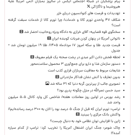
پیام پزشکیان در شبکه اجتماعی ایکس در سالروز بمباران اتمی آمریکا علیه
هیروشیما و ناگازاکی
تهدیدات و فرصت های کنوانسیون دریای خزر
شکاف ۴۷ واحدی تورم کالا و خدمات/ چرا تورم کالا از خدمات سبقت گرفته
است؟
سخنگوی قوه قضاییه: آقای خرازی به دادگاه ویژه روحانیت احضار شد
ناتوانی آمریکا در پنهان کردن ضربات کوبنده ایران
قیمت جدید طلا و سکه امروز ۱۷ مردادماه ۱۴۰۵/ طلا ۱۹ میلیون تومان شد +
جدول
لحظه‌ فحش دادن اکبر عبدی در پشت صحنه یک فیلم معروف
دستور سازمان غذا و دارو برای جمع‌آوری ۳ محصول سلامت‌محور
شایعات مربوط به معافیت سربازان فراری کذب است
بدون تعارف با آتش نشان فداکار مازندرانی
تصویری جالب از پیرترین گربه دنیا که ۳۱ ساله شد
سید حسن نصرالله در منزل چگونه پدری بود؟
رشد بورس در اولین روز معاملات هفته/ شاخص کل وارد کانال ۵.۵ میلیون
واحد شد
ترامپ: تورم ایران که قبل از جنگ ۵ درصد بود را الان به ۳۰۰ درصد رسانده‌ایم!/
واکنش بانک مرکزی را ببینید
ژاپن با افزایش توان نظامی خود به دنبال چیست؟
چاک شومر: جنگ ایران اشتغال آمریکا را تخریب کرد؛ ترامپ از کدام سیاره
آمده؟!