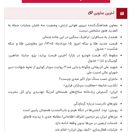
آخرین عناوین
معاون هماهنگ‌کننده نیروی هوایی ارتش: وضعیت سه خلبان عملیات حمله به
العدید هنوز مشخص نیست
هشدار به مسافران؛ ترافیک سنگین در این جاده شمالی
قیمت جدید طلا و سکه امروز ۱۵ مردادماه ۱۴۰۵/ مرز مقاومتی طلا و سکه
شکست + جدول
سقوط آزاد قیمت خودرو در بازار/ آخرین قیمت پراید، پژو، ساینا، شاهین،
کوییک و تارا + جدول
شهید علی لاریجانی چگونه ردیابی شد؟/ روایت سردار کوثری از نحوه شهادت دبیر
شورای عالی امنیت ملی
ماجرای نصب سنگ مزار اکبر عبدی چیست؟
تکذیب شایعه «معافیت سربازان فراری»
ایران: گسترش زرادخانه سلاح‌های هسته‌ای آمریکا تهدیدی برای کل بشریت
است
باورهای نادرست درباره گرمازدگی
رویترز: تردد کشتی‌ها در تنگه هرمز و باب‌المندب همچنان پایین است
مرزهای ایران زیر ذره‌بین اشراف اطلاعاتی/ مقابله جدی با پدیده قاچاق
خدمات اربعین در مرزها بدون وقفه ادامه دارد
جزئیات فعال‌سازی «کیف پول ایران» اعلام شد