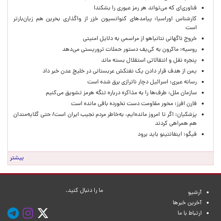
فناوری‌ای که می‌تواند هر رمز عبوری را بشکند!
کارشناس اوراسیا: پیامدهای کنوانسیون خزر از واگذاری بحرین هم زیان‌بارتر
است
خروج ناگهانی نتانیاهو از مراسمی به دلایل امنیتی
روسیه: ماکرون به کی‌یف دستور حملات تروریستی می‌دهد
پنجره‌ نقل و انتقالاتی استقلال بسته ماند
یمن از هدف قرار دادن یک نفتکش عربستانی در خلیج عدن خبر داد
رسانه عبری: اسرائیل دچار ناترازی برق شده است
سازمان ملل: طرف‌ها را به مذاکره درباره تنگه هرمز تشویق می‌کنیم
فارن افرز: محور مقاومت دست نخورده باقی مانده است
پزشکیان: اگر تا امروز مانده‌ایم، به‌خاطر مردم نجیب ایران است/ حتی گلایه‌مندان
هم همراهی کردند
فیگو: اینفانتینو باید برود
بیشتر
ما را دنبال کنید.
آرشیو
آخرین خبرها
ارتباط با ما