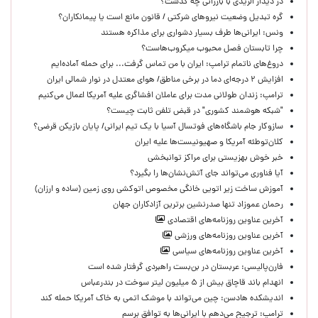
در دیدار الزیدی با بارزانی چه گذشت؟
گره تبدیل وضعیت نیروهای شرکتی / قانون مانع است یا پیمانکاران؟
ونس: ایرانی‌ها طرف بسیار دشواری برای مذاکره هستند
چرا تابستان فصل محبوب میکروب‌هاست؟
دروغ‌های ناتمام ترامپ: ایران با من تماس گرفت... برای حمله آماده‌ایم
افزایش ۲ درجه‌ای دما در برخی مناطق/ هوای معتدل در نوار شمالی ایران
ترامپ: زندان طولانی مدت برای عاملان افشاگری‌ علیه آمریکا اعمال می‌کنیم
"شبکه هوشمند کشوری" در قبض تلفن ثابت چیست؟
سازوکار جام باشگاه‌های فوتسال آسیا با یک تیم ایرانی/ پایان بازیکن قرضی؟
کلان‌توطئه آمریکا و صهیونیست‌ها علیه ایران
خبر خوش بهزیستی برای مراکز توانبخشی
آیا فناوری می‌تواند جای آتش‌نشان‌ها را بگیرد؟
آموزش ساخت زیر اتویی خانگی مخصوص اتوکشی روی زمین (ساده و ارزان)
رحمان عموزاد تنها صدرنشین برترین آزادکاران جهان
آخرین عناوین روزنامه‌های اقتصادی
آخرین عناوین روزنامه‌های ورزشی
آخرین عناوین روزنامه‌های سیاسی
فارن‌پالیسی: عربستان در بن‌بست راهبردی گرفتار شده است
انهدام باند قاچاق بیش از ۵ میلیون لیتر سوخت در بندرعباس
اندیشکده هادسن: چین می‌تواند با موشک اتمی به خاک آمریکا حمله کند
ترامپ: ترجیح می‌دهم با ایرانی‌‌ها به توافق برسم