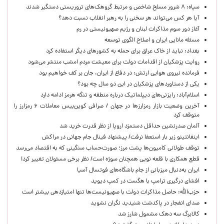
سپاه: ۸ شرور مسلح شاخص و مرتبط گروهک‌های تروریستی دستگیر شدند
آیا هر کس می‌تواند هر سخنی را به رهبر انقلاب نسبت دهد؟
آغاز دور سوم مذاکرات لبنان و رژیم صهیونیستی در رم
مسئله مانایی ایران و اصلاح الگوی توسعه
بغداد: نباید از خاک عراق برای حمله به کشورهای دیگر استفاده کرد
روایت پزشکیان از اقدامات دولت برای معیشت مردم امشب منتشر می‌شود
فرمانده نیروی هوایی ارتش: در دفاع از ایران، جان بر کف خواهیم بود
یکی از دستاوردهای پزشکیان در این دو سال چه بود؟
اسلام‌آباد: رایزنی‌های دیپلماتیک درباره منطقه و تنگه هرمز ادامه دارد
آخرین وضعیت بازار رمزارزها در جهان / صرافی کوین‌بیس معاملات ۶ رمزارز را
متوقف کرد
آلمان صدرنشین حداقل دستمزد اروپا از نظر قدرت خرید شد
اینفانتینو زیر بار استعفا نرفت/ پیشنهاد فینال جام جهانی در مراکش
توقف طولانی کامیون‌ها پشت مرز؛ صورت‌حساب سنگینی که به اقتصاد می‌رسد
قطع همکاری با قلعه نویی همچنان سوژه است/ نظر برخی مسئولان تغییر کرد!
ایران به‌دنبال میزبانی از جام باشگاه‌های فوتسال آسیا
افشای درگیری ترامپ با هگست در کمپ دیوید
حزب‌الله: حاصل مذاکرات دولت با صهیونیست‌ها تنها امتیازدهی‌ بیشتر است
صدای انفجار در پاکدشت شنیدید نگران نشوید
کالابرگ سه دهک مشمول شارز شد