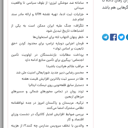
ن زمان داده تا
سامانه ضد موشکی لیزری؛ از بلوف سیاسی تا واقعیت
گرهایی هم باشد
میدانی
جزئیات ثبت ادعا، تهیه نقشه UTM و ارائه مادر سند
اعلام شد
تلگراف: جنگ علیه ایران ممکن است به یکی از
اشتباهات تاریخ تبدیل شود
خطر پنهان التهاب لثه برای استخوان‌ها
فرمان اجرایی دوباره ترامپ برای محدود کردن «حق
تابعیت بر اساس تولد»
پرداخت مطالبات بازنشستگان در اولویت تأمین
اجتماعی؛ پیگیری برای تأمین منابع ادامه دارد
مراقب علائم هپاتیت باشید!
محسن رضایی دبیر جدید شورایعالی امنیت ملی شد
طلا در مسیر ثبت بالاترین افزایش قیمت هفته
دستیار سابق قلعه‌نویی روی نیمکت ایتالیا
تردد روان در تمامی محورهای شمالی و مسیرهای
مرزهای اربعین
ترکیه، عربستان و پاکستان امروز در جده توافقنامه
نظامی مشترک امضا می‌کنند
بررسی ضوابط افزایش اعتبار کالابرگ در نشست وزرای
اقتصاد و کار
والدین با تخلف سرویس مدارس چه کنند؟/ از هزینه