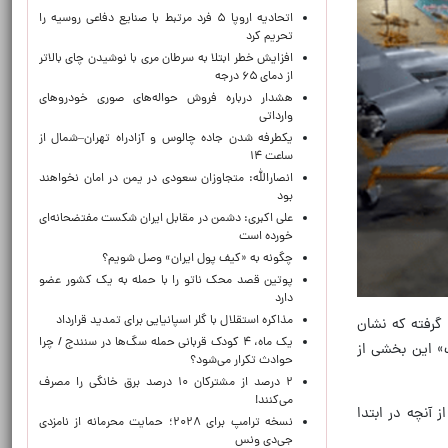
اتحادیه اروپا ۵ فرد مرتبط با صنایع دفاعی روسیه را
تحریم کرد
افزایش خطر ابتلا به سرطان مری با نوشیدن چای بالاتر
از دمای ۶۵ درجه
هشدار درباره فروش حواله‌های صوری خودروهای
وارداتی
یکطرفه شدن جاده چالوس و آزادراه تهران–شمال از
ساعت ۱۴
انصارالله: متجاوزان سعودی در یمن در امان نخواهند
بود
علی اکبری: دشمن در مقابل ایران شکست مفتضحانه‌ای
خورده است
چگونه به «کیف پول ایران» وصل شویم؟
پوتین قصد محک ناتو را با حمله به یک کشور عضو
دارد
مذاکره استقلال با گلر اسپانیایی برای تمدید قرارداد
گرفته که نشان
یک ماه، ۴ کودک قربانی حمله سگ‌ها در سنندج / چرا
» این بخشی از
حوادث تکرار می‌شود؟
۲ درصد از مشترکان ۱۰ درصد برق خانگی را مصرف
می‌کنند!
 آنچه در ابتدا
نسخه ترامپ برای ۲۰۲۸؛ حمایت محرمانه از نامزدی
جی‌دی ونس