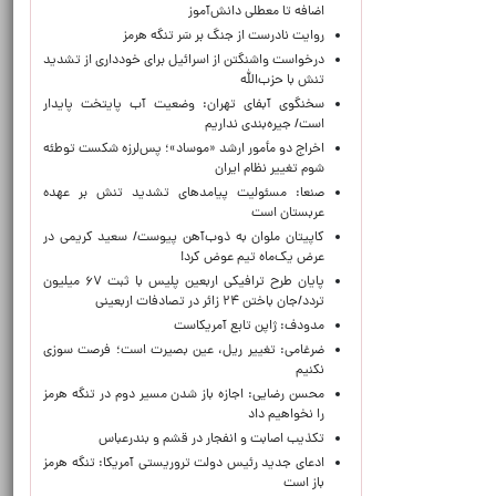
اضافه تا معطلی دانش‌آموز
روایت نادرست از جنگ بر سَر تنگه هرمز
درخواست واشنگتن از اسرائیل برای خودداری از تشدید
تنش با حزب‌الله
سخنگوی آبفای تهران: وضعیت آب پایتخت پایدار
است/ جیره‌بندی نداریم
اخراج دو مأمور ارشد «موساد»؛ پس‌لرزه شکست توطئه
شوم تغییر نظام ایران
صنعا: مسئولیت پیامدهای تشدید تنش بر عهده
عربستان است
کاپیتان ملوان به ذوب‌آهن پیوست/ سعید کریمی در
عرض یک‌ماه تیم عوض کرد!
پایان طرح ترافیکی اربعین پلیس با ثبت ۶۷ میلیون
تردد/جان باختن ۲۴ زائر در تصادفات اربعینی
مدودف: ژاپن تابع آمریکاست
ضرغامی: تغییر ریل، عین بصیرت است؛ فرصت سوزی
نکنیم
محسن رضایی: اجازه باز شدن مسیر دوم در تنگه هرمز
را نخواهیم داد
تکذیب اصابت و انفجار در قشم و بندرعباس
ادعای جدید رئیس دولت تروریستی آمریکا: تنگه هرمز
باز است