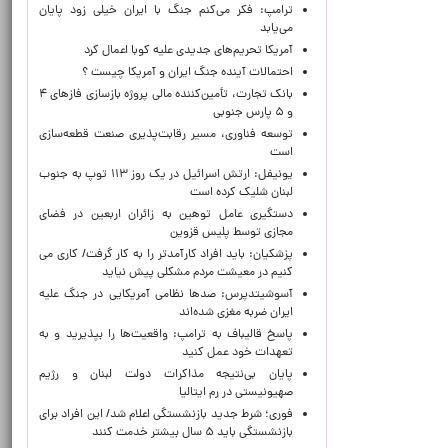
ترامپ: فکر می‌کنم جنگ با ایران خیلی زود پایان
می‌یابد
آمریکا تحریم‌های جدیدی علیه کوبا اعمال کرد
احتمالات آینده جنگ ایران و آمریکا چیست ؟
بانک تجارت، تأمین‌کننده مالی پروژه بازسازی فازهای ۴
و ۵ پارس جنوبی
توسعه فناوری، مسیر رقابت‌پذیری صنعت قطعه‌سازی
است
یونیفل: ارتش اسرائیل در یک روز ۱۱۳ توپ به جنوب
لبنان شلیک کرده است
دستگیری عامل توهین به زائران اربعین در فضای
مجازی توسط پلیس قزوین
پزشکیان: باید افراد کارآمدتر را به کار گرفت/ کاری می
کنیم در معیشت مردم مشکلی پیش نیاید
آسوشیتدپرس: صدها نظامی آمریکایی در جنگ علیه
ایران ضربه مغزی شده‌اند
پاسخ قالیباف به ترامپ: واقعیت‌ها را بپذیرید و به
تعهدات خود عمل کنید
پایان بی‌نتیجه مذاکرات دولت لبنان و رژیم
صهیونیستی در رم ایتالیا
فوری؛ شرط جدید بازنشستگی اعلام شد/ این افراد برای
بازنشستگی باید ۵ سال بیشتر خدمت کنند