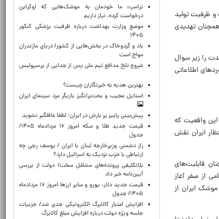
ترامپ: ما خودمان به موشک‌هایی که اوکراین
 و ظرفیت تولید
درخواست کرده، نیاز داریم
 همچنان تهدیدی
موضع وزارت بهداشت درباره ظرفیت پزشکی کنکور
۱۴۰۵
باد و گردوخاک در بخش‌هایی از کشور/ دریای مازندران
مواج است
دت را زیر سوال
شروع تلخ مدافع تیم ملی پس از جدایی از پرسپولیس
ردهای اطلاعاتی
بهترین هدیه به خبرنگاران چیست؟
استایل عجیب و بحث‌برانگیز بازیگر مرد سینمای ایران
پیش‌بینی پاییز پر بارش در ایران؛ لطفا غافلگیر نشوید
 این واقعیت که
قیمت جدید طلا و سکه امروز ۱۶ مردادماه ۱۴۰۵/
تظار ایران نقش
جدول
راز دشمنی وزیرخارجه لبنان با ایران / یوسف رجی چه
ارتباطی با حزب نزدیک به اسرائیل دارد؟
ان قابلیت‌های
بلاتکلیفی پرونده‌های مشاغل سخت/ دولت از بررسی
آیین‌نامه خبر داد
ی از صفر آغاز
قیمت جدید دلار، یورو و سایر ارزها امروز ۱۶ مردادماه
 موشک ایران از
۱۴۰۵/ جدول
افزایش اعتبار کالابرگ الکترونیکی جدی شد/ جزییات
جلسه ویژه دولت درباره افزایش مبلغ کالابرگ