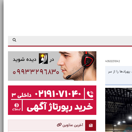
4050231042
پهپادها را از سر
آخرین عناوین