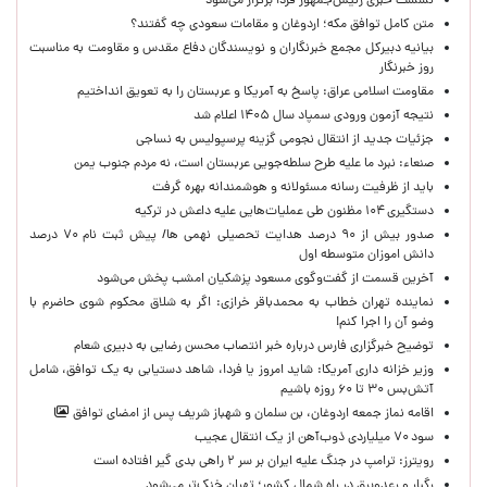
نشست خبری رئیس‌جمهور فردا برگزار می‌شود
متن کامل توافق مکه؛ اردوغان و مقامات سعودی چه گفتند؟
بیانیه دبیرکل مجمع خبرنگاران و نویسندگان دفاع مقدس و مقاومت به مناسبت
روز خبرنگار
مقاومت اسلامی عراق: پاسخ به آمریکا و عربستان را به تعویق انداختیم
نتیجه آزمون ورودی سمپاد سال ۱۴۰۵ اعلام شد
جزئیات جدید از انتقال نجومی گزینه پرسپولیس به نساجی
صنعاء: نبرد ما علیه طرح سلطه‌جویی عربستان است، نه مردم جنوب یمن
باید از ظرفیت رسانه مسئولانه و هوشمندانه بهره گرفت
دستگیری ۱۰۴ مظنون طی عملیات‌هایی علیه داعش در ترکیه
صدور بیش از ۹۰ درصد هدایت تحصیلی نهمی ها/ پیش ثبت نام ۷۰ درصد
دانش اموزان متوسطه اول
آخرین قسمت از گفت‌وگوی مسعود پزشکیان امشب پخش می‌شود
نماینده تهران خطاب به محمدباقر خرازی: اگر به شلاق محکوم شوی حاضرم با
وضو آن را اجرا کنم!
توضیح خبرگزاری فارس درباره خبر انتصاب محسن رضایی به دبیری شعام
وزیر خزانه داری آمریکا: شاید امروز یا فردا، شاهد دستیابی به یک توافق، شامل
آتش‌بس ۳۰ تا ۶۰ روزه باشیم
اقامه نماز جمعه اردوغان، بن ‌سلمان و شهباز شریف پس از امضای توافق
سود ۷۰ میلیاردی ذوب‌آهن از یک انتقال عجیب
رویترز: ترامپ در جنگ علیه ایران بر سر ۲ راهی بدی گیر افتاده است
رگبار و رعدوبرق در راه شمال کشور؛ تهران خنک‌تر می‌شود