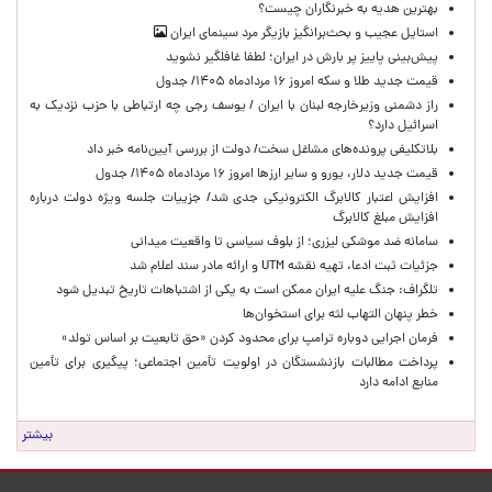
بهترین هدیه به خبرنگاران چیست؟
استایل عجیب و بحث‌برانگیز بازیگر مرد سینمای ایران
پیش‌بینی پاییز پر بارش در ایران؛ لطفا غافلگیر نشوید
قیمت جدید طلا و سکه امروز ۱۶ مردادماه ۱۴۰۵/ جدول
راز دشمنی وزیرخارجه لبنان با ایران / یوسف رجی چه ارتباطی با حزب نزدیک به
اسرائیل دارد؟
بلاتکلیفی پرونده‌های مشاغل سخت/ دولت از بررسی آیین‌نامه خبر داد
قیمت جدید دلار، یورو و سایر ارزها امروز ۱۶ مردادماه ۱۴۰۵/ جدول
افزایش اعتبار کالابرگ الکترونیکی جدی شد/ جزییات جلسه ویژه دولت درباره
افزایش مبلغ کالابرگ
سامانه ضد موشکی لیزری؛ از بلوف سیاسی تا واقعیت میدانی
جزئیات ثبت ادعا، تهیه نقشه UTM و ارائه مادر سند اعلام شد
تلگراف: جنگ علیه ایران ممکن است به یکی از اشتباهات تاریخ تبدیل شود
خطر پنهان التهاب لثه برای استخوان‌ها
فرمان اجرایی دوباره ترامپ برای محدود کردن «حق تابعیت بر اساس تولد»
پرداخت مطالبات بازنشستگان در اولویت تأمین اجتماعی؛ پیگیری برای تأمین
منابع ادامه دارد
بیشتر