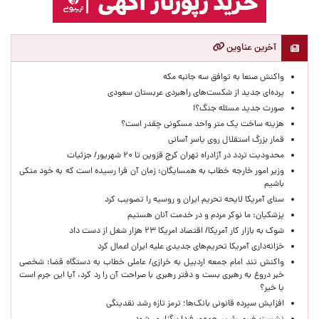
آخرین عناوین
واکنش صنعا به توافق سه جانبه مکه
پرده‌ای جدید از شکست‌های راهبردی عربستان سعودی
صورت جدید مسئله جنگ؟!
هزینه ساخت یک متر واحد مسکونی چقدر است؟
قمار بزرگ استقلال روی یاسر آسانی
محدودیت تردد در آزادراه تهران کرج قزوین تا ۲۰ شهریور/ جزئیات
وزیر امور خارجه خطاب به همسایگان: زمان آن فرا رسیده است که به خود متکی
باشیم
سنای آمریکا لایحه تحریم ایران و روسیه را تصویب کرد
پزشکیان: ما نوکر مردم و در خدمت آنان هستیم
شوک به بازار کار آمریکا/ اقتصاد امریکا ۲۳ هزار شغل از دست داد
خزانه‌داری آمریکا تحریم‌های جدیدی علیه ایران اعمال کرد
واکنش تند امام جمعه اردبیل به خرازی/ عاملی خطاب به دستگاه قضا: شخصی
خبر دروغ به رهبری بست و دفتر رهبری با صراحت آن را رد کرد، آیا این جرم است
یا خیر؟
افزایش سپرده قانونی بانک‌ها؛ ترمز تازه رشد نقدینگی