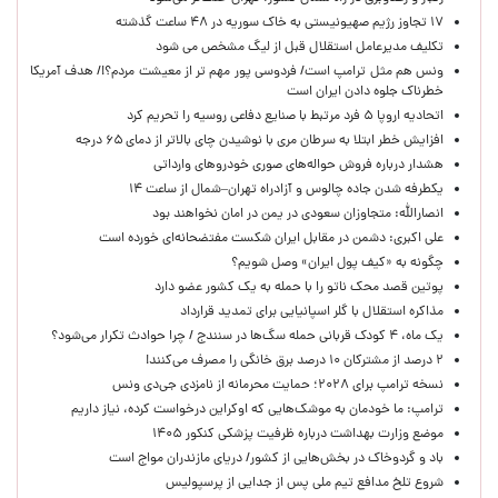
۱۷ تجاوز رژیم صهیونیستی به خاک سوریه در ۴۸ ساعت گذشته
تکلیف مدیرعامل استقلال قبل از لیگ مشخص می شود
ونس هم مثل ترامپ است/ فردوسی پور مهم تر از معیشت مردم؟!/ هدف آمریکا
خطرناک جلوه دادن ایران است
اتحادیه اروپا ۵ فرد مرتبط با صنایع دفاعی روسیه را تحریم کرد
افزایش خطر ابتلا به سرطان مری با نوشیدن چای بالاتر از دمای ۶۵ درجه
هشدار درباره فروش حواله‌های صوری خودروهای وارداتی
یکطرفه شدن جاده چالوس و آزادراه تهران–شمال از ساعت ۱۴
انصارالله: متجاوزان سعودی در یمن در امان نخواهند بود
علی اکبری: دشمن در مقابل ایران شکست مفتضحانه‌ای خورده است
چگونه به «کیف پول ایران» وصل شویم؟
پوتین قصد محک ناتو را با حمله به یک کشور عضو دارد
مذاکره استقلال با گلر اسپانیایی برای تمدید قرارداد
یک ماه، ۴ کودک قربانی حمله سگ‌ها در سنندج / چرا حوادث تکرار می‌شود؟
۲ درصد از مشترکان ۱۰ درصد برق خانگی را مصرف می‌کنند!
نسخه ترامپ برای ۲۰۲۸؛ حمایت محرمانه از نامزدی جی‌دی ونس
ترامپ: ما خودمان به موشک‌هایی که اوکراین درخواست کرده، نیاز داریم
موضع وزارت بهداشت درباره ظرفیت پزشکی کنکور ۱۴۰۵
باد و گردوخاک در بخش‌هایی از کشور/ دریای مازندران مواج است
شروع تلخ مدافع تیم ملی پس از جدایی از پرسپولیس