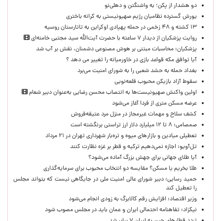
دو هشدار از پکن؛ به واشنگتن و دهلی‌نو
یورش گسترده نظامیان رژیم صهیونیستی به کرانه باختری
۱۳ کشته و ۴۸ زخمی در حمله پهپادی اوکراین به تاتارستان روسیه
روایت پزشکیان از دیدار ۷ ساعته با حضرت آیت‌الله سید مجتبی خامنه‌ای
پزشکیان: محاسبات مبتنی بر هوش مصنوعی دشمنان، نقش بر آب شد
آیا توافق مکه قواعد بازی در خاورمیانه را تغییر می دهد ؟
بغداد حمله به حشد شعبی را به شورای امنیت می‌برد
سقوط آزاد بازیکن محبوب قلعه‌نویی
اولین واکنش صهیونیست‌ها به انتصاب محسن رضایی به‌عنوان دبیر شعام
عرضه مسکن متری از فردا آغاز می‌شود
کشف سلاح و مهمات غیرمجاز در منزل مرد عتیقه‌فروش
صمصامی: ۸ تا ۱۲ میلیارد دلار ارز تراستی برنگشته است
تعطیلی میادین و بازارهای میوه و تره‌بار شهرداری تهران در ۲۱ مرداد
تل‌آویو: اجازه نمی‌دهیم ترکیه و قطر بر غزه نظارت کنند
آیا طلای جهانی برای جهش بزرگ آماده می‌شود؟
طلا بخریم یا مسکن؟ مقایسه دو انتخاب محبوب برای سرمایه‌گذاری
حمید رسایی: دبیر شورای عالی امنیت ملی در جایگاهی نیست که بتواند مجلس
را تعطیل کند
وزیر اقتصاد: افزایش رقم کالابرگ به زودی انجام می‌شود
نیکزاد: تفاهنامه احتمالی ایران و عمان باید در مجلس مصوب شود