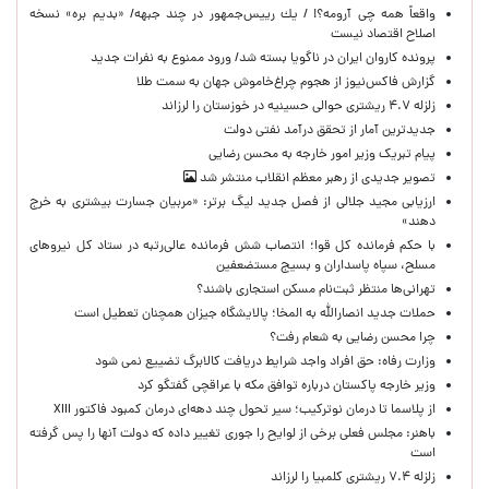
واقعاً همه چی آرومه؟! / يك رييس‌جمهور در چند جبهه/ «بدیم بره» نسخه
اصلاح اقتصاد نیست
پرونده کاروان ایران در ناگویا بسته شد/ ورود ممنوع به نفرات جدید
گزارش فاکس‌نیوز از هجوم چراغ‌خاموش جهان به سمت طلا
زلزله ۴.۷ ریشتری حوالی حسینیه در خوزستان را لرزاند
جدیدترین آمار از تحقق درآمد نفتی دولت
پیام تبریک وزیر امور خارجه به محسن رضایی
تصویر جدیدی از رهبر معظم انقلاب منتشر شد
ارزیابی مجید جلالی از فصل جدید لیگ برتر: «مربیان جسارت بیشتری به خرج
دهند»
با حکم فرمانده کل قوا؛ انتصاب شش فرمانده عالی‌رتبه در ستاد کل نیروهای
مسلح، سپاه پاسداران و بسیج مستضعفین
تهرانی‌ها منتظر ثبت‌نام مسکن استجاری باشند؟
حملات جدید انصارالله به المخا؛ پالایشگاه جیزان همچنان تعطیل است
چرا محسن رضایی به شعام رفت؟
وزارت رفاه: حق افراد واجد شرایط دریافت کالابرگ تضییع نمی شود
وزیر خارجه پاکستان درباره توافق مکه با عراقچی گفتگو کرد
از پلاسما تا درمان نوترکیب؛ سیر تحول چند دهه‌ای درمان کمبود فاکتور XIII
باهنر: مجلس فعلی برخی از لوایح را جوری تغییر داده که دولت آنها را پس گرفته
است
زلزله ۷.۴ ریشتری کلمبیا را لرزاند