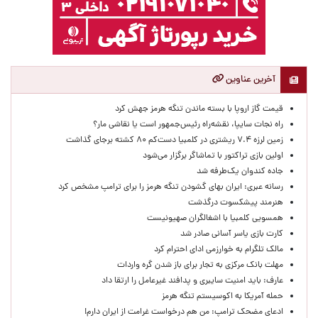
آخرین عناوین
قیمت گاز اروپا با بسته ماندن تنگه هرمز جهش کرد
راه نجات سایپا، نقشه‌راه رئیس‌جمهور است یا نقاشی مار؟
زمین لرزه ۷.۴ ریشتری در کلمبیا دست‌کم ۸۰ کشته برجای گذاشت
اولین بازی تراکتور با تماشاگر برگزار می‌شود
جاده کندوان یک‌طرفه شد
رسانه عبری: ایران بهای گشودن تنگه هرمز را برای ترامپ مشخص کرد
هنرمند پیشکسوت درگذشت
همسویی کلمبیا با اشغالگران صهیونیست
کارت بازی یاسر آسانی صادر شد
مالک تلگرام به خوارزمی ادای احترام کرد
مهلت بانک مرکزی به تجار برای باز شدن گره واردات
عارف: باید امنیت سایبری و پدافند غیرعامل را ارتقا داد
حمله آمریکا به اکوسیستم تنگه هرمز
ادعای مضحک ترامپ: من هم درخواست غرامت از ایران دارم!