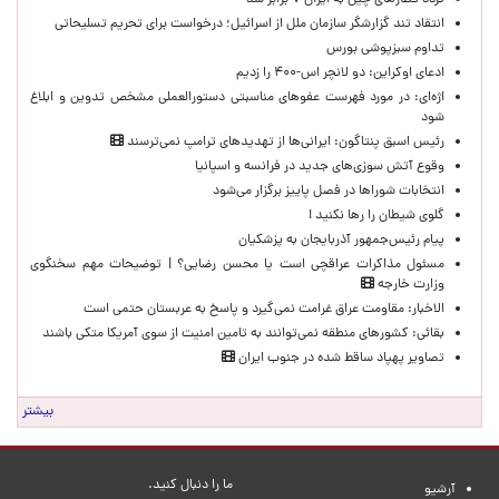
تردد قطارهای چین به ایران ۷ برابر شد
انتقاد تند گزارشگر سازمان ملل از اسرائیل؛ درخواست برای تحریم تسلیحاتی
تداوم سبزپوشی بورس
ادعای اوکراین: دو لانچر اس-۴۰۰ را زدیم
اژه‌ای: در مورد فهرست عفوهای مناسبتی دستورالعملی مشخص تدوین و ابلاغ
شود
رئیس اسبق پنتاگون: ایرانی‌ها از تهدیدهای ترامپ نمی‌ترسند
وقوع آتش سوزی‌های جدید در فرانسه و اسپانیا
انتخابات شوراها در فصل پاییز برگزار می‌شود
گلوی شیطان را رها نکنید !
پیام رئیس‌جمهور آذربایجان به پزشکیان
مسئول مذاکرات عراقچی است یا محسن رضایی؟ | توضیحات مهم سخنگوی
وزارت خارجه
الاخبار: مقاومت عراق غرامت نمی‌گیرد و پاسخ به عربستان حتمی است
بقائی: کشورهای منطقه نمی‌توانند به تامین امنیت از سوی آمریکا متکی باشند
تصاویر پهپاد ساقط شده در جنوب ایران
بیشتر
ما را دنبال کنید.
آرشیو