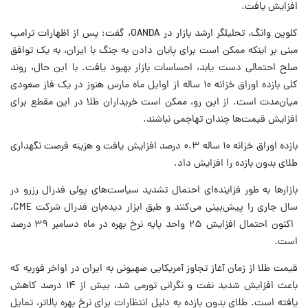
افزایش یافت.
کلوین وانگ، تحلیلگر ارشد بازار در OANDA، گفت: پس از اظهارات ترامپ
مبنی بر اینکه ممکن است برای پایان دادن به جنگ با ایران، به یک توافق
صلح احتمالی دست یابد، احساسات بازار بهبود یافت. با این حال، روند
کلی بازده اوراق خزانه ۱۰ ساله از اوایل ماه مارس هنوز در یک فاز صعودی
میان‌مدت است. از این رو، ممکن است خریداران طلا در این مقطع برای
افزایش قیمت‌ها چندان تهاجمی نباشند.
بازده اوراق خزانه ۱۰ ساله ۰.۳ درصد افزایش یافت و هزینه فرصت نگهداری
طلای بدون بازده را افزایش داد.
بازارها به طور فزاینده‌ای احتمال تشدید سیاست‌های پولی فدرال رزرو در
سال جاری را پیش‌بینی می‌کنند و طبق ابزار دیده‌بان فدرال شرکت CME،
اکنون احتمال افزایش ۲۵ واحد پایه نرخ بهره در ماه دسامبر ۳۹ درصد
است.
قیمت طلا از زمان آغاز تجاوز آمریکایی صهیونی به ایران در اواخر فوریه که
باعث افزایش شدید نفت و نگرانی تورمی شد، بیش از ۱۴ درصد کاهش
یافته است. طلای بدون بازده به دلیل انتظارات برای نرخ بهره بالاتر، تمایل