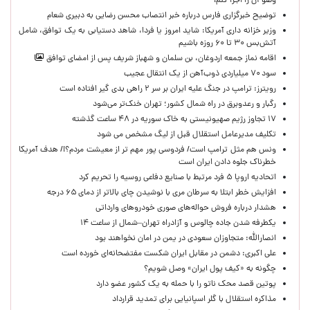
وضو آن را اجرا کنم!
توضیح خبرگزاری فارس درباره خبر انتصاب محسن رضایی به دبیری شعام
وزیر خزانه داری آمریکا: شاید امروز یا فردا، شاهد دستیابی به یک توافق، شامل
آتش‌بس ۳۰ تا ۶۰ روزه باشیم
اقامه نماز جمعه اردوغان، بن ‌سلمان و شهباز شریف پس از امضای توافق
سود ۷۰ میلیاردی ذوب‌آهن از یک انتقال عجیب
رویترز: ترامپ در جنگ علیه ایران بر سر ۲ راهی بدی گیر افتاده است
رگبار و رعدوبرق در راه شمال کشور؛ تهران خنک‌تر می‌شود
۱۷ تجاوز رژیم صهیونیستی به خاک سوریه در ۴۸ ساعت گذشته
تکلیف مدیرعامل استقلال قبل از لیگ مشخص می شود
ونس هم مثل ترامپ است/ فردوسی پور مهم تر از معیشت مردم؟!/ هدف آمریکا
خطرناک جلوه دادن ایران است
اتحادیه اروپا ۵ فرد مرتبط با صنایع دفاعی روسیه را تحریم کرد
افزایش خطر ابتلا به سرطان مری با نوشیدن چای بالاتر از دمای ۶۵ درجه
هشدار درباره فروش حواله‌های صوری خودروهای وارداتی
یکطرفه شدن جاده چالوس و آزادراه تهران–شمال از ساعت ۱۴
انصارالله: متجاوزان سعودی در یمن در امان نخواهند بود
علی اکبری: دشمن در مقابل ایران شکست مفتضحانه‌ای خورده است
چگونه به «کیف پول ایران» وصل شویم؟
پوتین قصد محک ناتو را با حمله به یک کشور عضو دارد
مذاکره استقلال با گلر اسپانیایی برای تمدید قرارداد