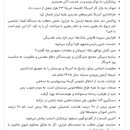
پزشکیان: ما نوکر مردم و در خدمت آنان هستیم
شوک به بازار کار آمریکا/ اقتصاد امریکا ۲۳ هزار شغل از دست داد
خزانه‌داری آمریکا تحریم‌های جدیدی علیه ایران اعمال کرد
واکنش تند امام جمعه اردبیل به خرازی/ عاملی خطاب به دستگاه قضا: شخصی
خبر دروغ به رهبری بست و دفتر رهبری با صراحت آن را رد کرد، آیا این جرم است
یا خیر؟
افزایش سپرده قانونی بانک‌ها؛ ترمز تازه رشد نقدینگی
نشست خبری رئیس‌جمهور فردا برگزار می‌شود
متن کامل توافق مکه؛ اردوغان و مقامات سعودی چه گفتند؟
بیانیه دبیرکل مجمع خبرنگاران و نویسندگان دفاع مقدس و مقاومت به مناسبت
روز خبرنگار
مقاومت اسلامی عراق: پاسخ به آمریکا و عربستان را به تعویق انداختیم
نتیجه آزمون ورودی سمپاد سال ۱۴۰۵ اعلام شد
جزئیات جدید از انتقال نجومی گزینه پرسپولیس به نساجی
صنعاء: نبرد ما علیه طرح سلطه‌جویی عربستان است، نه مردم جنوب یمن
باید از ظرفیت رسانه مسئولانه و هوشمندانه بهره گرفت
دستگیری ۱۰۴ مظنون طی عملیات‌هایی علیه داعش در ترکیه
صدور بیش از ۹۰ درصد هدایت تحصیلی نهمی ها/ پیش ثبت نام ۷۰ درصد
دانش اموزان متوسطه اول
آخرین قسمت از گفت‌وگوی مسعود پزشکیان امشب پخش می‌شود
نماینده تهران خطاب به محمدباقر خرازی: اگر به شلاق محکوم شوی حاضرم با