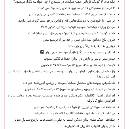
یک ماه، ۴ کودک قربانی حمله سگ‌ها در سنندج / چرا حوادث تکرار می‌شود؟
۲ درصد از مشترکان ۱۰ درصد برق خانگی را مصرف می‌کنند!
نسخه ترامپ برای ۲۰۲۸؛ حمایت محرمانه از نامزدی جی‌دی ونس
ترامپ: ما خودمان به موشک‌هایی که اوکراین درخواست کرده، نیاز داریم
موضع وزارت بهداشت درباره ظرفیت پزشکی کنکور ۱۴۰۵
باد و گردوخاک در بخش‌هایی از کشور/ دریای مازندران مواج است
شروع تلخ مدافع تیم ملی پس از جدایی از پرسپولیس
بهترین هدیه به خبرنگاران چیست؟
استایل عجیب و بحث‌برانگیز بازیگر مرد سینمای ایران
پیش‌بینی پاییز پر بارش در ایران؛ لطفا غافلگیر نشوید
قیمت جدید طلا و سکه امروز ۱۶ مردادماه ۱۴۰۵/ جدول
راز دشمنی وزیرخارجه لبنان با ایران / یوسف رجی چه ارتباطی با حزب نزدیک به
اسرائیل دارد؟
بلاتکلیفی پرونده‌های مشاغل سخت/ دولت از بررسی آیین‌نامه خبر داد
قیمت جدید دلار، یورو و سایر ارزها امروز ۱۶ مردادماه ۱۴۰۵/ جدول
افزایش اعتبار کالابرگ الکترونیکی جدی شد/ جزییات جلسه ویژه دولت درباره
افزایش مبلغ کالابرگ
سامانه ضد موشکی لیزری؛ از بلوف سیاسی تا واقعیت میدانی
جزئیات ثبت ادعا، تهیه نقشه UTM و ارائه مادر سند اعلام شد
تلگراف: جنگ علیه ایران ممکن است به یکی از اشتباهات تاریخ تبدیل شود
خطر پنهان التهاب لثه برای استخوان‌ها