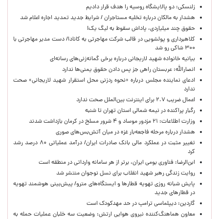
زلنسکی: دو پالایشگاه روسیه را هدف قرار دادیم
هشدار به مالکان درباره تخلیه مستاجران / شرایط جدید تمدید اجاره اعلام شد
حقوق چند میلیاردی، پاداش سقوط به لیگ یک!
کلاهبرداری و پولشویی در قالب شرکت مهاجرتی به کانادا/ دست مدیر مهاجرتی با
۳۰۰ شاکی رو شد
بیانیه خانواده شهید لاریجانی درباره برخی گمانه‌زنی‌های رسانه‌ای
انصارالله: عربستان راهی جز پس دادن حقوق یمنی‌ها ندارد
ادعای نماینده مجلس درباره «نحوه ردزنی محل استقرار شهید لاریجانی» صحت
ندارد
اعمال ضریب ۲.۷ برای اینترنت بین‌الملل صحت ندارد
رگبار پراکنده در نیمه شمالی استان تهران تا شنبه
وزارت اطلاعات: ۲۱ مزدور موساد و ۴ شرور مسلح در کرمان بازداشت شدند
هشدار درباره مرحله فاجعه‌بار غزه در میان آتش‌بس‌های صوری
تغییر مثبت در عملکرد مالی بانک صادرات ایران/ درآمد عملیاتی ۸۰ درصد رشد
کرد
ابن‌الرضا: فناوری بومی ایران، برتر از هر سامانه وارداتی در منطقه است
روایت زندگی رهبر شهید انقلاب برای نسل نوجوان منتشر شد
پایش شبانه روزی تهویه قطارها و ایستگاه‌های مترو/ پیش‌بینی هوشمند تهویه
در قطارهای جدید
گاردین: دیپلماسی ترامپ در حد مهدکودک است
معاون هماهنگ‌کننده نیروی هوایی ارتش: وضعیت سه خلبان عملیات حمله به