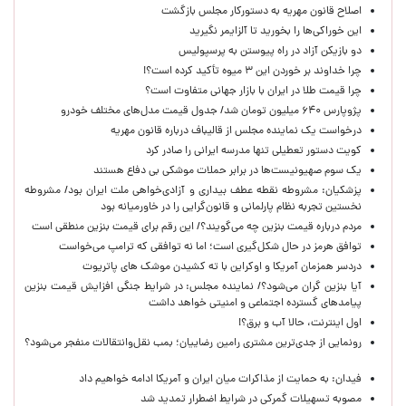
اصلاح قانون مهریه به دستورکار مجلس بازگشت
این خوراکی‌ها را بخورید تا آلزایمر نگیرید
دو بازیکن آزاد در راه پیوستن به پرسپولیس
چرا خداوند بر خوردن این ۳ میوه تأکید کرده است؟!
چرا قیمت طلا در ایران با بازار جهانی متفاوت است؟
پژوپارس ۶۴۰ میلیون تومان شد/ جدول قیمت مدل‌های مختلف خودرو
درخواست یک نماینده مجلس از قالیباف درباره قانون مهریه
کویت دستور تعطیلی تنها مدرسه ایرانی را صادر کرد
یک‌ سوم صهیونیست‌ها در برابر حملات موشکی بی دفاع هستند
پزشکیان: مشروطه نقطه عطف بیداری و آزادی‌خواهی ملت ایران بود/ مشروطه
نخستین تجربه نظام پارلمانی و قانون‌گرایی را در خاورمیانه بود
مردم درباره قیمت بنزین چه می‌گویند؟/ این رقم برای قیمت بنزین منطقی است
توافق هرمز در حال شکل‌گیری است؛ اما نه توافقی که ترامپ می‌خواست
دردسر همزمان آمریکا و اوکراین با ته کشیدن موشک های پاتریوت
آیا بنزین گران می‌شود؟/ نماینده مجلس: در شرایط جنگی افزایش قیمت بنزین
پیامدهای گسترده اجتماعی و امنیتی خواهد داشت
اول اینترنت، حالا آب و برق؟!
رونمایی از جدی‌ترین مشتری رامین رضاییان؛ بمب نقل‌وانتقالات منفجر می‌شود؟
فیدان: به حمایت از مذاکرات میان ایران و آمریکا ادامه خواهیم داد
مصوبه تسهیلات گمرکی در شرایط اضطرار تمدید شد