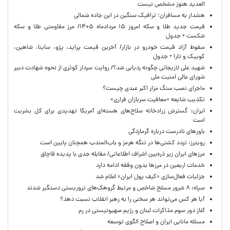
العدید هنوز مشخص نیست
هشدار به مسافران؛ ترافیک سنگین در این جاده شمالی
قیمت جدید طلا و سکه امروز ۱۵ مردادماه ۱۴۰۵/ مرز مقاومتی طلا و سکه
شکست + جدول
سقوط آزاد قیمت خودرو در بازار/ آخرین قیمت پراید، پژو، ساینا، شاهین،
کوییک و تارا + جدول
شهید علی لاریجانی چگونه ردیابی شد؟/ روایت سردار کوثری از نحوه شهادت دبیر
شورای عالی امنیت ملی
ماجرای نصب سنگ مزار اکبر عبدی چیست؟
تکذیب شایعه «معافیت سربازان فراری»
ایران: گسترش زرادخانه سلاح‌های هسته‌ای آمریکا تهدیدی برای کل بشریت
است
باورهای نادرست درباره گرمازدگی
رویترز: تردد کشتی‌ها در تنگه هرمز و باب‌المندب همچنان پایین است
مرزهای ایران زیر ذره‌بین اشراف اطلاعاتی/ مقابله جدی با پدیده قاچاق
خدمات اربعین در مرزها بدون وقفه ادامه دارد
جزئیات فعال‌سازی «کیف پول ایران» اعلام شد
سپاه: ۸ شرور مسلح شاخص و مرتبط گروهک‌های تروریستی دستگیر شدند
آیا هر کس می‌تواند هر سخنی را به رهبر انقلاب نسبت دهد؟
آغاز دور سوم مذاکرات لبنان و رژیم صهیونیستی در رم
مسئله مانایی ایران و اصلاح الگوی توسعه