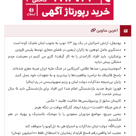
آخرین عناوین
یونیفل: ارتش اسرائیل در یک روز ۱۱۳ توپ به جنوب لبنان شلیک کرده است
دستگیری عامل توهین به زائران اربعین در فضای مجازی توسط پلیس قزوین
پزشکیان: باید افراد کارآمدتر را به کار گرفت/ کاری می کنیم در معیشت مردم
مشکلی پیش نیاید
آسوشیتدپرس: صدها نظامی آمریکایی در جنگ علیه ایران ضربه مغزی شده‌اند
پاسخ قالیباف به ترامپ: واقعیت‌ها را بپذیرید و به تعهدات خود عمل کنید
پایان بی‌نتیجه مذاکرات دولت لبنان و رژیم صهیونیستی در رم ایتالیا
فوری؛ شرط جدید بازنشستگی اعلام شد/ این افراد برای بازنشستگی باید ۵ سال
بیشتر خدمت کنند
کاپیتان سابق از پرسپولیسی‌ها حلالیت طلبید + عکس
ادعای شبکه «الحدث» درباره ایجاد گذرگاه موقت در تنگه هرمز
یحیی سریع: مواضع مزدوران سعودی را با موشک بالستیک و پهپاد در هم
شکستیم
حزب‌الله: دولت لبنان مذاکرات و امتیازدهی به تل‌آویو را متوقف کند
عجیب اما واقعی:رقم فسخ قرارداد رضاییان با استقلال فقط ۱۰۰میلیون تومان!