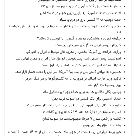
عصبانیت ترامپ از پیروزی نامزد حامی فلسطین در میشیگان
پخش قسمت اول گفت‌وگوی رئیس‌جمهور بعد از خبر ۲۲
افت صادرات نفت آمریکا به پایین‌ترین حجم در ۸ ماه اخیر
حمله روسیه به ۳ کشتی باری در دریای سیاه
مکرون: اتحادیه اروپا و متحدانش فشار تحریم‌ها بر روسیه را افزایش خواهند
داد
چگونه تهران و واشنگتن قواعد درگیری را بازنویسی کرده‌اند؟
کاپیتان پرسپولیس به گل‌گهر سیرجان پیوست
وزارت خزانه‌داری آمریکا بخشی از تحریم‌های مرتبط با ایران را لغو کرد
آسوشیتد پرس مدعی شد: پیش‌نویس توافق میان ایران و عمان نهایی شد
اعتراف منشه امیر؛ نفوذ آمریکا در منطقه رو به افول است
حماس: به توافق آتش‌بس پایبندیم/ آمریکا اسرائیل را تحت فشار قرار دهد
تاکید وزیر خارجه ایتالیا بر ضرورت ادامه گفت‌وگوها بر سر تنگه هرمز
برق پرمصرف‌ها گران شد
پوتین یگان نظامی جدید برای جنگ پهپادی تشکیل داد
حادثه امنیتی برای یک کشتی در جنوب غرب یمن
منبع پاکستانی به ریانووستی: عراقچی جمعه به پاکستان سفر می‌کند
اصابت صاعقه در «جارکند» هند ۱۴ کشته برجای گذاشت
کشته و زخمی شدن ۹ سرباز صهیونیست در جنوب لبنان
رشد ۱۳۰ هزار واحدی بورس
حق بیمه تولیدی بیمه ملت در چهار ماه نخست امسال از ۱۴.۵ همت گذشت/