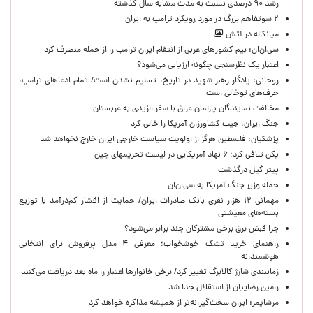
رشد ۹۰ درصدی نسبت به مدت مشابه سال گذشته
۲ سوتفاهم بزرگ در مورد رویکرد ترامپ به ایران
میانکاله در آتش
سی‌ان‌ان: بیم کشورهای عربی از انتقام ایران ترامپ را از حمله منصرف کرد
اعتبار یک نظرسنجی چگونه ارزیابی می‌شود؟
روحانی: یادگار رهبر شهید در تاریخ، تسلیم نشدن است/ تمام ادعاهای ترامپ،
حرف‌های توخالی است
مخالفت نمایندگان پارلمان عراق با سفر الزیدی به عربستان
جنگ ایران، جیب کشاورزان آمریکا را خالی کرد
پزشکیان: فلسطین هرگز از اولویت سیاست خارجی ایران خارج نخواهد شد
پکن تلافی کرد؛ ۶ نهاد آمریکایی در لیست تحریمهای چین
پیتر گیل درگذشت
حمله وزیر جنگ آمریکا به سی‌ان‌ان
مهمانی ۱۲ هزار نفری بانک صادرات ایران/ حمایت از اقشار کم‌درآمد با توزیع
بسته‌های معیشتی
چرا قبض برق برخی مشترکان چند برابر می‌شود؟
راهنمای خرید تشک خوشخواب؛ معرفی ۴ مدل پرفروش برای انتخابی
هوشمندانه
زمانبندی شارژ کالابرگ تغییر کرد/ برخی خانوارها اعتبار را ماه بعد دریافت می‌کنند
رامین رضاییان از استقلال جدا شد
مرشایمر: ایران سخت‌گیرانه‌تر از همیشه مذاکره خواهد کرد