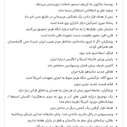
روسیه: ماکرون به کی‌یف دستور حملات تروریستی می‌دهد
پنجره‌ نقل و انتقالاتی استقلال بسته ماند
یمن از هدف قرار دادن یک نفتکش عربستانی در خلیج عدن خبر داد
رسانه عبری: اسرائیل دچار ناترازی برق شده است
سازمان ملل: طرف‌ها را به مذاکره درباره تنگه هرمز تشویق می‌کنیم
فارن افرز: محور مقاومت دست نخورده باقی مانده است
پزشکیان: اگر تا امروز مانده‌ایم، به‌خاطر مردم نجیب ایران است/ حتی گلایه‌مندان
هم همراهی کردند
فیگو: اینفانتینو باید برود
رایزنی وزرای خارجه آمریکا و انگلیس درباره ایران
آخرین حریف پیش فصل پرسپولیس مشخص شد
لفاظی جدید نتانیاهو علیه ایران
منبع آگاه: بازگشایی تنگه هرمز منوط به اجرای تعهدات آمریکا است
اعلام قیمت جدید بنزین سوپر
پزشکیان: جامعه امروز بیش از هر زمان به همدلی و اخلاق قرآنی نیاز دارد
یک توضیح درباره قبض های آب و برق به مردم بدهکارید/ کاسبان استعفا /
موشک‌های دوربرد آمریکا تقریبا تمام شد!
هدف قرار گرفتن یک کشتی دیگر در ساحل یمن
وینیسیوس در رئال مادرید ماندنی شد؛ پایان شایعات جدایی بازیکن پرحاشیه
بقائی: برنامه‌ای برای سفر به پاکستان و قطر در پایان هفته نداریم