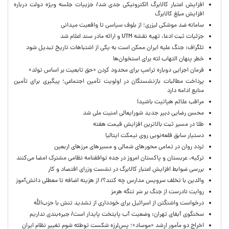
افزایش اعتبار کالابرگ الکترونیکی جدی شد/ جزییات جلسه ویژه دولت درباره
افزایش مبلغ کالابرگ
سامانه ضد موشکی لیزری؛ از بلوف سیاسی تا واقعیت میدانی
جزئیات ثبت ادعا، تهیه نقشه UTM و ارائه مادر سند اعلام شد
تلگراف: جنگ علیه ایران ممکن است به یکی از اشتباهات تاریخ تبدیل شود
خطر پنهان التهاب لثه برای استخوان‌ها
فرمان اجرایی دوباره ترامپ برای محدود کردن «حق تابعیت بر اساس تولد»
پرداخت مطالبات بازنشستگان در اولویت تأمین اجتماعی؛ پیگیری برای تأمین
منابع ادامه دارد
مراقب علائم هپاتیت باشید!
محسن رضایی دبیر جدید شورایعالی امنیت ملی شد
طلا در مسیر ثبت بالاترین افزایش قیمت هفته
دستیار سابق قلعه‌نویی روی نیمکت ایتالیا
تردد روان در تمامی محورهای شمالی و مسیرهای مرزهای اربعین
ترکیه، عربستان و پاکستان امروز در جده توافقنامه نظامی مشترک امضا می‌کنند
بررسی ضوابط افزایش اعتبار کالابرگ در نشست وزرای اقتصاد و کار
والدین با تخلف سرویس مدارس چه کنند؟/ از هزینه اضافه تا معطلی دانش‌آموز
روایت نادرست از جنگ بر سَر تنگه هرمز
درخواست واشنگتن از اسرائیل برای خودداری از تشدید تنش با حزب‌الله
سخنگوی آبفای تهران: وضعیت آب پایتخت پایدار است/ جیره‌بندی نداریم
اخراج دو مأمور ارشد «موساد»؛ پس‌لرزه شکست توطئه شوم تغییر نظام ایران