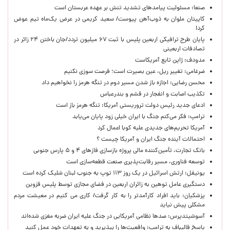
صنعا: مسئولیت پیامدهای تشدید تنش بر عهده عربستان است
کاپیتان ملوان به ذوب‌آهن پیوست/ سعید کریمی در عرض یک‌ماه تیم عوض
کرد!
پایان طرح ترافیکی اربعین پلیس با ثبت ۶۷ میلیون تردد/جان باختن ۲۴ زائر در
تصادفات اربعینی
مدودف: ژاپن تابع آمریکاست
ضرغامی: تغییر ریل، عین بصیرت است؛ فرصت سوزی نکنیم
محسن رضایی: اجازه باز شدن مسیر دوم در تنگه هرمز را نخواهیم داد
تکذیب اصابت و انفجار در قشم و بندرعباس
ادعای جدید رئیس دولت تروریستی آمریکا: تنگه هرمز باز است
ترامپ: فکر می‌کنم جنگ با ایران خیلی زود پایان می‌یابد
آمریکا تحریم‌های جدیدی علیه کوبا اعمال کرد
احتمالات آینده جنگ ایران و آمریکا چیست ؟
بانک تجارت، تأمین‌کننده مالی پروژه بازسازی فازهای ۴ و ۵ پارس جنوبی
توسعه فناوری، مسیر رقابت‌پذیری صنعت قطعه‌سازی است
یونیفل: ارتش اسرائیل در یک روز ۱۱۳ توپ به جنوب لبنان شلیک کرده است
دستگیری عامل توهین به زائران اربعین در فضای مجازی توسط پلیس قزوین
پزشکیان: باید افراد کارآمدتر را به کار گرفت/ کاری می کنیم در معیشت مردم
مشکلی پیش نیاید
آسوشیتدپرس: صدها نظامی آمریکایی در جنگ علیه ایران ضربه مغزی شده‌اند
پاسخ قالیباف به ترامپ: واقعیت‌ها را بپذیرید و به تعهدات خود عمل کنید