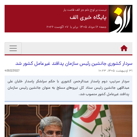
نیست بر لوح دلم جز الف قامت یار
پایگاه خبری الف
جمعه ۱۶ مرداد ۱۴۰۵ برابر با ۰۷ آگوست ۲۰۲۶
سردار کشوری جانشین رئیس سازمان پدافند غیرعامل کشور شد
۳۱ اردیبهشت ۱۴۰۵، ۱۰:۲۳
4050231027
سردار سرتیپ دوم پاسدار عبدالرحمن کشوری با حکم سرلشکر پاسدار خلبان علی
عبداللهی جانشین رئیس ستاد کل نیروهای مسلح به عنوان جانشین رئیس سازمان
پدافند غیرعامل کشور منصوب شد.