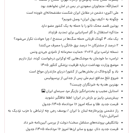
یکطرفه شدن جاده چالوس و آزادراه تهران–شمال از ساعت ۱۴
انصارالله: متجاوزان سعودی در یمن در امان نخواهند بود
علی اکبری: دشمن در مقابل ایران شکست مفتضحانه‌ای خورده است
چگونه به «کیف پول ایران» وصل شویم؟
پوتین قصد محک ناتو را با حمله به یک کشور عضو دارد
مذاکره استقلال با گلر اسپانیایی برای تمدید قرارداد
یک ماه، ۴ کودک قربانی حمله سگ‌ها در سنندج / چرا حوادث تکرار می‌شود؟
۲ درصد از مشترکان ۱۰ درصد برق خانگی را مصرف می‌کنند!
نسخه ترامپ برای ۲۰۲۸؛ حمایت محرمانه از نامزدی جی‌دی ونس
ترامپ: ما خودمان به موشک‌هایی که اوکراین درخواست کرده، نیاز داریم
موضع وزارت بهداشت درباره ظرفیت پزشکی کنکور ۱۴۰۵
باد و گردوخاک در بخش‌هایی از کشور/ دریای مازندران مواج است
شروع تلخ مدافع تیم ملی پس از جدایی از پرسپولیس
بهترین هدیه به خبرنگاران چیست؟
استایل عجیب و بحث‌برانگیز بازیگر مرد سینمای ایران
پیش‌بینی پاییز پر بارش در ایران؛ لطفا غافلگیر نشوید
قیمت جدید طلا و سکه امروز ۱۶ مردادماه ۱۴۰۵/ جدول
راز دشمنی وزیرخارجه لبنان با ایران / یوسف رجی چه ارتباطی با حزب نزدیک به
اسرائیل دارد؟
بلاتکلیفی پرونده‌های مشاغل سخت/ دولت از بررسی آیین‌نامه خبر داد
قیمت جدید دلار، یورو و سایر ارزها امروز ۱۶ مردادماه ۱۴۰۵/ جدول