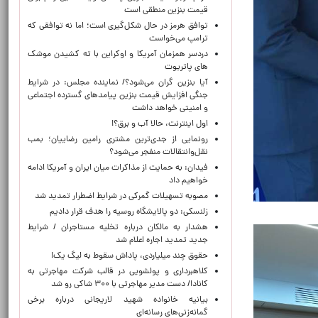
قیمت بنزین منطقی است
توافق هرمز در حال شکل‌گیری است؛ اما نه توافقی که
ترامپ می‌خواست
دردسر همزمان آمریکا و اوکراین با ته کشیدن موشک
های پاتریوت
آیا بنزین گران می‌شود؟/ نماینده مجلس: در شرایط
جنگی افزایش قیمت بنزین پیامدهای گسترده اجتماعی
و امنیتی خواهد داشت
اول اینترنت، حالا آب و برق؟!
رونمایی از جدی‌ترین مشتری رامین رضاییان؛ بمب
نقل‌وانتقالات منفجر می‌شود؟
فیدان: به حمایت از مذاکرات میان ایران و آمریکا ادامه
خواهیم داد
مصوبه تسهیلات گمرکی در شرایط اضطرار تمدید شد
زلنسکی: دو پالایشگاه روسیه را هدف قرار دادیم
هشدار به مالکان درباره تخلیه مستاجران / شرایط
جدید تمدید اجاره اعلام شد
حقوق چند میلیاردی، پاداش سقوط به لیگ یک!
کلاهبرداری و پولشویی در قالب شرکت مهاجرتی به
کانادا/ دست مدیر مهاجرتی با ۳۰۰ شاکی رو شد
بیانیه خانواده شهید لاریجانی درباره برخی
گمانه‌زنی‌های رسانه‌ای