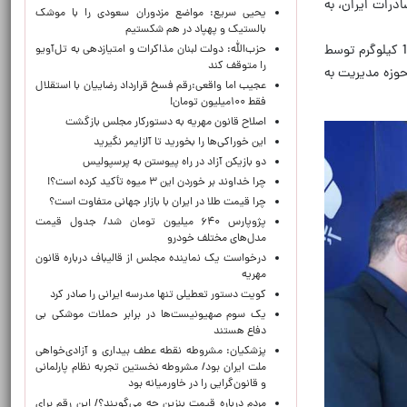
درات ایران، به
یحیی سریع: مواضع مزدوران سعودی را با موشک
بالستیک و پهپاد در هم شکستیم
تیم ملی وزنه‌برداری در مسابقات آسیایی هند با کسب 4 مدال خوشرنگ و شکستن رکورد دو ضرب جهان در دسته مثبت 110 کیلوگرم توسط
حزب‌الله: دولت لبنان مذاکرات و امتیازدهی به تل‌آویو
را متوقف کند
حوزه مدیریت به
عجیب اما واقعی:رقم فسخ قرارداد رضاییان با استقلال
فقط ۱۰۰میلیون تومان!
اصلاح قانون مهریه به دستورکار مجلس بازگشت
این خوراکی‌ها را بخورید تا آلزایمر نگیرید
دو بازیکن آزاد در راه پیوستن به پرسپولیس
چرا خداوند بر خوردن این ۳ میوه تأکید کرده است؟!
چرا قیمت طلا در ایران با بازار جهانی متفاوت است؟
پژوپارس ۶۴۰ میلیون تومان شد/ جدول قیمت
مدل‌های مختلف خودرو
درخواست یک نماینده مجلس از قالیباف درباره قانون
مهریه
کویت دستور تعطیلی تنها مدرسه ایرانی را صادر کرد
یک‌ سوم صهیونیست‌ها در برابر حملات موشکی بی
دفاع هستند
پزشکیان: مشروطه نقطه عطف بیداری و آزادی‌خواهی
ملت ایران بود/ مشروطه نخستین تجربه نظام پارلمانی
و قانون‌گرایی را در خاورمیانه بود
مردم درباره قیمت بنزین چه می‌گویند؟/ این رقم برای