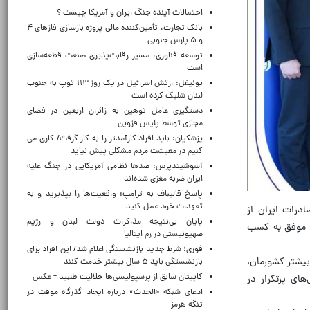
احتمالات آینده جنگ ایران و آمریکا چیست ؟
بانک تجارت، تأمین‌کننده مالی پروژه بازسازی فازهای ۴
و ۵ پارس جنوبی
توسعه فناوری، مسیر رقابت‌پذیری صنعت قطعه‌سازی
است
یونیفل: ارتش اسرائیل در یک روز ۱۱۳ توپ به جنوب
لبنان شلیک کرده است
دستگیری عامل توهین به زائران اربعین در فضای
مجازی توسط پلیس قزوین
پزشکیان: باید افراد کارآمدتر را به کار گرفت/ کاری می
کنیم در معیشت مردم مشکلی پیش نیاید
آسوشیتدپرس: صدها نظامی آمریکایی در جنگ علیه
ایران ضربه مغزی شده‌اند
پاسخ قالیباف به ترامپ: واقعیت‌ها را بپذیرید و به
تعهدات خود عمل کنید
درات ایران از
پایان بی‌نتیجه مذاکرات دولت لبنان و رژیم
یر موفق به کسب
صهیونیستی در رم ایتالیا
فوری؛ شرط جدید بازنشستگی اعلام شد/ این افراد برای
بیشتر کشورمان،
بازنشستگی باید ۵ سال بیشتر خدمت کنند
کاپیتان سابق از پرسپولیسی‌ها حلالیت طلبید + عکس
ای پرتکرار در
ادعای شبکه «الحدث» درباره ایجاد گذرگاه موقت در
تنگه هرمز