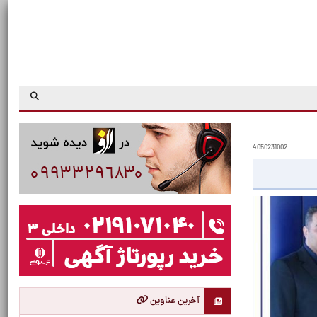
4050231002
آخرین عناوین