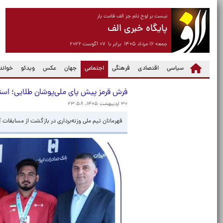
نیست بر لوح دلم جز الف قامت یار
پایگاه خبری الف
جمعه ۱۶ مرداد ۱۴۰۵ برابر با ۰۷ آگوست ۲۰۲۶
(current)
سیاسی
اقتصادی
فرهنگی
اجتماعی
جهان
عکس
ویدئو
خواندن
فرش قرمز پیش پای ملی‌پوشان طلایی؛ استقبا
۳۰ اردیبهشت ۱۴۰۵، ۲۳:۵۸
​قهرمانان تیم ملی وزنه‌برداری در بازگشت از مسابقات