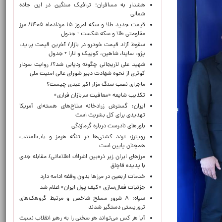
هشدار به مسافران؛ ترافیک سنگین در این جاده
شمالی
قیمت جدید طلا و سکه امروز ۱۵ مردادماه ۱۴۰۵/ مرز
مقاومتی طلا و سکه شکست + جدول
سقوط آزاد قیمت خودرو در بازار/ آخرین قیمت پراید،
پژو، ساینا، شاهین، کوییک و تارا + جدول
شهید علی لاریجانی چگونه ردیابی شد؟/ روایت سردار
کوثری از نحوه شهادت دبیر شورای عالی امنیت ملی
ماجرای نصب سنگ مزار اکبر عبدی چیست؟
تکذیب شایعه «معافیت سربازان فراری»
ایران: گسترش زرادخانه سلاح‌های هسته‌ای آمریکا
تهدیدی برای کل بشریت است
باورهای نادرست درباره گرمازدگی
رویترز: تردد کشتی‌ها در تنگه هرمز و باب‌المندب
همچنان پایین است
مرزهای ایران زیر ذره‌بین اشراف اطلاعاتی/ مقابله جدی
با پدیده قاچاق
خدمات اربعین در مرزها بدون وقفه ادامه دارد
جزئیات فعال‌سازی «کیف پول ایران» اعلام شد
سپاه: ۸ شرور مسلح شاخص و مرتبط گروهک‌های
تروریستی دستگیر شدند
آیا هر کس می‌تواند هر سخنی را به رهبر انقلاب نسبت