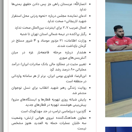
انصارالله: عربستان راهی جز پس دادن حقوق یمنی‌ها
ندارد
ادعای نماینده مجلس درباره «نحوه ردزنی محل استقرار
شهید لاریجانی» صحت ندارد
اعمال ضریب ۲.۷ برای اینترنت بین‌الملل صحت ندارد
رگبار پراکنده در نیمه شمالی استان تهران تا شنبه
وزارت اطلاعات: ۲۱ مزدور موساد و ۴ شرور مسلح در
کرمان بازداشت شدند
هشدار درباره مرحله فاجعه‌بار غزه در میان
آتش‌بس‌های صوری
تغییر مثبت در عملکرد مالی بانک صادرات ایران/ درآمد
عملیاتی ۸۰ درصد رشد کرد
ابن‌الرضا: فناوری بومی ایران، برتر از هر سامانه وارداتی
در منطقه است
روایت زندگی رهبر شهید انقلاب برای نسل نوجوان
منتشر شد
پایش شبانه روزی تهویه قطارها و ایستگاه‌های مترو/
پیش‌بینی هوشمند تهویه در قطارهای جدید
گاردین: دیپلماسی ترامپ در حد مهدکودک است
معاون هماهنگ‌کننده نیروی هوایی ارتش: وضعیت
سه خلبان عملیات حمله به العدید هنوز مشخص
نیست