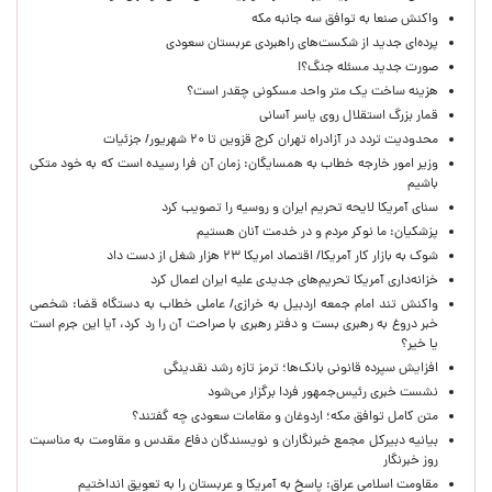
واکنش صنعا به توافق سه جانبه مکه
پرده‌ای جدید از شکست‌های راهبردی عربستان سعودی
صورت جدید مسئله جنگ؟!
هزینه ساخت یک متر واحد مسکونی چقدر است؟
قمار بزرگ استقلال روی یاسر آسانی
محدودیت تردد در آزادراه تهران کرج قزوین تا ۲۰ شهریور/ جزئیات
وزیر امور خارجه خطاب به همسایگان: زمان آن فرا رسیده است که به خود متکی
باشیم
سنای آمریکا لایحه تحریم ایران و روسیه را تصویب کرد
پزشکیان: ما نوکر مردم و در خدمت آنان هستیم
شوک به بازار کار آمریکا/ اقتصاد امریکا ۲۳ هزار شغل از دست داد
خزانه‌داری آمریکا تحریم‌های جدیدی علیه ایران اعمال کرد
واکنش تند امام جمعه اردبیل به خرازی/ عاملی خطاب به دستگاه قضا: شخصی
خبر دروغ به رهبری بست و دفتر رهبری با صراحت آن را رد کرد، آیا این جرم است
یا خیر؟
افزایش سپرده قانونی بانک‌ها؛ ترمز تازه رشد نقدینگی
نشست خبری رئیس‌جمهور فردا برگزار می‌شود
متن کامل توافق مکه؛ اردوغان و مقامات سعودی چه گفتند؟
بیانیه دبیرکل مجمع خبرنگاران و نویسندگان دفاع مقدس و مقاومت به مناسبت
روز خبرنگار
مقاومت اسلامی عراق: پاسخ به آمریکا و عربستان را به تعویق انداختیم