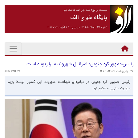
نیست بر لوح دلم جز الف قامت یار
پایگاه خبری الف
شنبه ۱۷ مرداد ۱۴۰۵ برابر با ۰۸ آگوست ۲۰۲۶
رئیس‌جمهور کره جنوبی: اسرائیل شهروند ما را ربوده است
۳۰ اردیبهشت ۱۴۰۵، ۱۱:۰۹
4050230024
رئیس جمهور کره جنوبی در بیانیه‌ای بازداشت شهروند این کشور توسط رژیم
صهیونیستی را محکوم کرد.