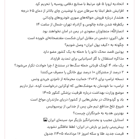
اتحادیه اروپا ۵ فرد مرتبط با صنایع دفاعی روسیه را تحریم کرد
افزایش خطر ابتلا به سرطان مری با نوشیدن چای بالاتر از دمای ۶۵ درجه
هشدار درباره فروش حواله‌های صوری خودروهای وارداتی
یکطرفه شدن جاده چالوس و آزادراه تهران–شمال از ساعت ۱۴
انصارالله: متجاوزان سعودی در یمن در امان نخواهند بود
علی اکبری: دشمن در مقابل ایران شکست مفتضحانه‌ای خورده است
چگونه به «کیف پول ایران» وصل شویم؟
پوتین قصد محک ناتو را با حمله به یک کشور عضو دارد
مذاکره استقلال با گلر اسپانیایی برای تمدید قرارداد
یک ماه، ۴ کودک قربانی حمله سگ‌ها در سنندج / چرا حوادث تکرار می‌شود؟
۲ درصد از مشترکان ۱۰ درصد برق خانگی را مصرف می‌کنند!
نسخه ترامپ برای ۲۰۲۸؛ حمایت محرمانه از نامزدی جی‌دی ونس
ترامپ: ما خودمان به موشک‌هایی که اوکراین درخواست کرده، نیاز داریم
موضع وزارت بهداشت درباره ظرفیت پزشکی کنکور ۱۴۰۵
باد و گردوخاک در بخش‌هایی از کشور/ دریای مازندران مواج است
شروع تلخ مدافع تیم ملی پس از جدایی از پرسپولیس
بهترین هدیه به خبرنگاران چیست؟
استایل عجیب و بحث‌برانگیز بازیگر مرد سینمای ایران
پیش‌بینی پاییز پر بارش در ایران؛ لطفا غافلگیر نشوید
قیمت جدید طلا و سکه امروز ۱۶ مردادماه ۱۴۰۵/ جدول