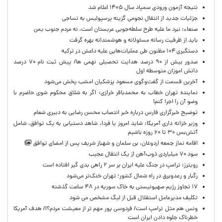
نتیجه آزمون ورودی سمپاد سال ۱۴۰۵ اعلام شد
جزئیات جدید از انتقال نجومی گزینه پرسپولیس به نساجی
صنعاء: نبرد ما علیه طرح سلطه‌جویی عربستان است، نه مردم جنوب یمن
باید از ظرفیت رسانه مسئولانه و هوشمندانه بهره گرفت
دستگیری ۱۰۴ مظنون طی عملیات‌هایی علیه داعش در ترکیه
صدور بیش از ۹۰ درصد هدایت تحصیلی نهمی ها/ پیش ثبت نام ۷۰ درصد
دانش اموزان متوسطه اول
آخرین قسمت از گفت‌وگوی مسعود پزشکیان امشب پخش می‌شود
نماینده تهران خطاب به محمدباقر خرازی: اگر به شلاق محکوم شوی حاضرم با
وضو آن را اجرا کنم!
توضیح خبرگزاری فارس درباره خبر انتصاب محسن رضایی به دبیری شعام
وزیر خزانه داری آمریکا: شاید امروز یا فردا، شاهد دستیابی به یک توافق، شامل
آتش‌بس ۳۰ تا ۶۰ روزه باشیم
اقامه نماز جمعه اردوغان، بن ‌سلمان و شهباز شریف پس از امضای توافق
سود ۷۰ میلیاردی ذوب‌آهن از یک انتقال عجیب
رویترز: ترامپ در جنگ علیه ایران بر سر ۲ راهی بدی گیر افتاده است
رگبار و رعدوبرق در راه شمال کشور؛ تهران خنک‌تر می‌شود
۱۷ تجاوز رژیم صهیونیستی به خاک سوریه در ۴۸ ساعت گذشته
تکلیف مدیرعامل استقلال قبل از لیگ مشخص می شود
ونس هم مثل ترامپ است/ فردوسی پور مهم تر از معیشت مردم؟!/ هدف آمریکا
خطرناک جلوه دادن ایران است