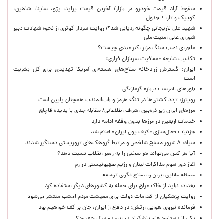
سقوط آزاد قیمت خودرو در بازار/ آخرین قیمت پراید، پژو، ساینا، شاهین،
کوییک و تارا + جدول
شهید علی لاریجانی چگونه ردیابی شد؟/ روایت سردار کوثری از نحوه شهادت دبیر
شورای عالی امنیت ملی
ماجرای نصب سنگ مزار اکبر عبدی چیست؟
تکذیب شایعه «معافیت سربازان فراری»
ایران: گسترش زرادخانه سلاح‌های هسته‌ای آمریکا تهدیدی برای کل بشریت
است
باورهای نادرست درباره گرمازدگی
رویترز: تردد کشتی‌ها در تنگه هرمز و باب‌المندب همچنان پایین است
مرزهای ایران زیر ذره‌بین اشراف اطلاعاتی/ مقابله جدی با پدیده قاچاق
خدمات اربعین در مرزها بدون وقفه ادامه دارد
جزئیات فعال‌سازی «کیف پول ایران» اعلام شد
سپاه: ۸ شرور مسلح شاخص و مرتبط گروهک‌های تروریستی دستگیر شدند
آیا هر کس می‌تواند هر سخنی را به رهبر انقلاب نسبت دهد؟
آغاز دور سوم مذاکرات لبنان و رژیم صهیونیستی در رم
مسئله مانایی ایران و اصلاح الگوی توسعه
بغداد: نباید از خاک عراق برای حمله به کشورهای دیگر استفاده کرد
روایت پزشکیان از اقدامات دولت برای معیشت مردم امشب منتشر می‌شود
فرمانده نیروی هوایی ارتش: در دفاع از ایران، جان بر کف خواهیم بود
یکی از دستاوردهای پزشکیان در این دو سال چه بود؟