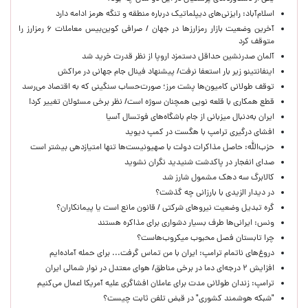
اسلام‌آباد: رایزنی‌های دیپلماتیک درباره منطقه و تنگه هرمز ادامه دارد
آخرین وضعیت بازار رمزارزها در جهان / صرافی کوین‌بیس معاملات ۶ رمزارز را
متوقف کرد
آلمان صدرنشین حداقل دستمزد اروپا از نظر قدرت خرید شد
اینفانتینو زیر بار استعفا نرفت/ پیشنهاد فینال جام جهانی در مراکش
توقف طولانی کامیون‌ها پشت مرز؛ صورت‌حساب سنگینی که به اقتصاد می‌رسد
قطع همکاری با قلعه نویی همچنان سوژه است/ نظر برخی مسئولان تغییر کرد!
ایران به‌دنبال میزبانی از جام باشگاه‌های فوتسال آسیا
افشای درگیری ترامپ با هگست در کمپ دیوید
حزب‌الله: حاصل مذاکرات دولت با صهیونیست‌ها تنها امتیازدهی‌ بیشتر است
صدای انفجار در پاکدشت شنیدید نگران نشوید
کالابرگ سه دهک مشمول شارز شد
در دیدار الزیدی با بارزانی چه گذشت؟
گره تبدیل وضعیت نیروهای شرکتی / قانون مانع است یا پیمانکاران؟
ونس: ایرانی‌ها طرف بسیار دشواری برای مذاکره هستند
چرا تابستان فصل محبوب میکروب‌هاست؟
دروغ‌های ناتمام ترامپ: ایران با من تماس گرفت... برای حمله آماده‌ایم
افزایش ۲ درجه‌ای دما در برخی مناطق/ هوای معتدل در نوار شمالی ایران
ترامپ: زندان طولانی مدت برای عاملان افشاگری‌ علیه آمریکا اعمال می‌کنیم
"شبکه هوشمند کشوری" در قبض تلفن ثابت چیست؟