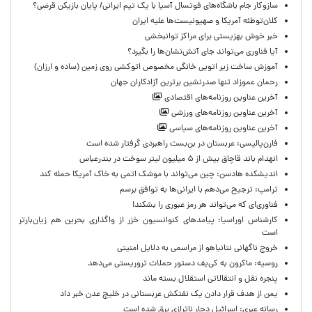
سازوکار جام باشگاه‌های فوتسال آسیا با یک تیم ایرانی/ پایان بازیکن قرضی؟
کلان‌توطئه آمریکا و صهیونیست‌ها علیه ایران
خبر خوش بهزیستی برای مراکز توانبخشی
آیا فناوری می‌تواند جای آتش‌نشان‌ها را بگیرد؟
آموزش ساخت زیر اتویی خانگی مخصوص اتوکشی روی زمین (ساده و ارزان)
رحمان عموزاد تنها صدرنشین برترین آزادکاران جهان
آخرین عناوین روزنامه‌های اقتصادی
آخرین عناوین روزنامه‌های ورزشی
آخرین عناوین روزنامه‌های سیاسی
فارن‌پالیسی: عربستان در بن‌بست راهبردی گرفتار شده است
انهدام باند قاچاق بیش از ۵ میلیون لیتر سوخت در بندرعباس
اندیشکده هادسن: چین می‌تواند با موشک اتمی به خاک آمریکا حمله کند
ترامپ: ترجیح می‌دهم با ایرانی‌‌ها به توافق برسم
فناوری‌ای که می‌تواند هر رمز عبوری را بشکند!
کارشناس اوراسیا: پیامدهای کنوانسیون خزر از واگذاری بحرین هم زیان‌بارتر
است
خروج ناگهانی نتانیاهو از مراسمی به دلایل امنیتی
روسیه: ماکرون به کی‌یف دستور حملات تروریستی می‌دهد
پنجره‌ نقل و انتقالاتی استقلال بسته ماند
یمن از هدف قرار دادن یک نفتکش عربستانی در خلیج عدن خبر داد
رسانه عبری: اسرائیل دچار ناترازی برق شده است