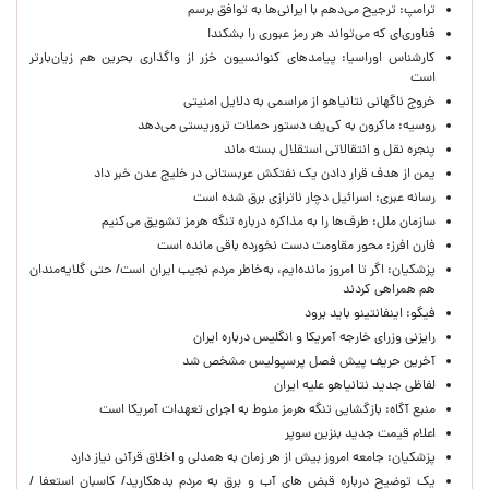
ترامپ: ترجیح می‌دهم با ایرانی‌‌ها به توافق برسم
فناوری‌ای که می‌تواند هر رمز عبوری را بشکند!
کارشناس اوراسیا: پیامدهای کنوانسیون خزر از واگذاری بحرین هم زیان‌بارتر
است
خروج ناگهانی نتانیاهو از مراسمی به دلایل امنیتی
روسیه: ماکرون به کی‌یف دستور حملات تروریستی می‌دهد
پنجره‌ نقل و انتقالاتی استقلال بسته ماند
یمن از هدف قرار دادن یک نفتکش عربستانی در خلیج عدن خبر داد
رسانه عبری: اسرائیل دچار ناترازی برق شده است
سازمان ملل: طرف‌ها را به مذاکره درباره تنگه هرمز تشویق می‌کنیم
فارن افرز: محور مقاومت دست نخورده باقی مانده است
پزشکیان: اگر تا امروز مانده‌ایم، به‌خاطر مردم نجیب ایران است/ حتی گلایه‌مندان
هم همراهی کردند
فیگو: اینفانتینو باید برود
رایزنی وزرای خارجه آمریکا و انگلیس درباره ایران
آخرین حریف پیش فصل پرسپولیس مشخص شد
لفاظی جدید نتانیاهو علیه ایران
منبع آگاه: بازگشایی تنگه هرمز منوط به اجرای تعهدات آمریکا است
اعلام قیمت جدید بنزین سوپر
پزشکیان: جامعه امروز بیش از هر زمان به همدلی و اخلاق قرآنی نیاز دارد
یک توضیح درباره قبض های آب و برق به مردم بدهکارید/ کاسبان استعفا /