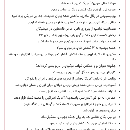
موشک‌های دوربرد آمریکا تقریبا تمام شد!
هدف قرار گرفتن یک کشتی دیگر در ساحل یمن
وینیسیوس در رئال مادرید ماندنی شد؛ پایان شایعات جدایی بازیکن پرحاشیه
بقائی: برنامه‌ای برای سفر به پاکستان و قطر در پایان هفته نداریم
عصبانیت ترامپ از پیروزی نامزد حامی فلسطین در میشیگان
پخش قسمت اول گفت‌وگوی رئیس‌جمهور بعد از خبر ۲۲
افت صادرات نفت آمریکا به پایین‌ترین حجم در ۸ ماه اخیر
حمله روسیه به ۳ کشتی باری در دریای سیاه
مکرون: اتحادیه اروپا و متحدانش فشار تحریم‌ها بر روسیه را افزایش خواهند
داد
چگونه تهران و واشنگتن قواعد درگیری را بازنویسی کرده‌اند؟
کاپیتان پرسپولیس به گل‌گهر سیرجان پیوست
وزارت خزانه‌داری آمریکا بخشی از تحریم‌های مرتبط با ایران را لغو کرد
آسوشیتد پرس مدعی شد: پیش‌نویس توافق میان ایران و عمان نهایی شد
اعتراف منشه امیر؛ نفوذ آمریکا در منطقه رو به افول است
حماس: به توافق آتش‌بس پایبندیم/ آمریکا اسرائیل را تحت فشار قرار دهد
تاکید وزیر خارجه ایتالیا بر ضرورت ادامه گفت‌وگوها بر سر تنگه هرمز
برق پرمصرف‌ها گران شد
پوتین یگان نظامی جدید برای جنگ پهپادی تشکیل داد
حادثه امنیتی برای یک کشتی در جنوب غرب یمن