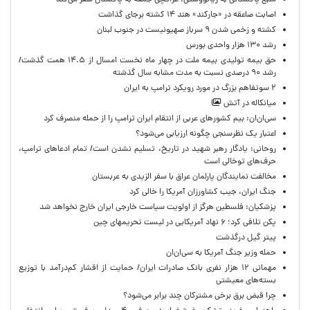
منبع پاکستانی به ریانووستی: عراقچی جمعه به پاکستان سفر می‌کند
اصابت صاعقه در «جارکند» هند ۱۴ کشته برجای گذاشت
کشته و زخمی شدن ۹ سرباز صهیونیست در جنوب لبنان
رشد ۱۳۰ هزار واحدی بورس
حق بیمه تولیدی بیمه ملت در چهار ماه نخست امسال از ۱۴.۵ همت گذشت/
رشد ۹۰ درصدی نسبت به مدت مشابه سال گذشته
۲ سوتفاهم بزرگ در مورد رویکرد ترامپ به ایران
میانکاله در آتش
سی‌ان‌ان: بیم کشورهای عربی از انتقام ایران ترامپ را از حمله منصرف کرد
اعتبار یک نظرسنجی چگونه ارزیابی می‌شود؟
روحانی: یادگار رهبر شهید در تاریخ، تسلیم نشدن است/ تمام ادعاهای ترامپ،
حرف‌های توخالی است
مخالفت نمایندگان پارلمان عراق با سفر الزیدی به عربستان
جنگ ایران، جیب کشاورزان آمریکا را خالی کرد
پزشکیان: فلسطین هرگز از اولویت سیاست خارجی ایران خارج نخواهد شد
پکن تلافی کرد؛ ۶ نهاد آمریکایی در لیست تحریمهای چین
پیتر گیل درگذشت
حمله وزیر جنگ آمریکا به سی‌ان‌ان
مهمانی ۱۲ هزار نفری بانک صادرات ایران/ حمایت از اقشار کم‌درآمد با توزیع
بسته‌های معیشتی
چرا قبض برق برخی مشترکان چند برابر می‌شود؟