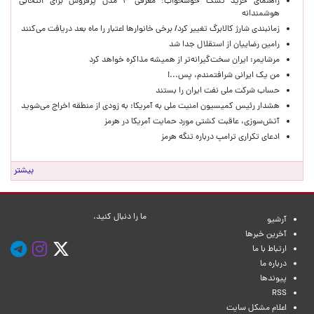
راهنمای خرید تشک خوشخواب؛ معرفی ۴ مدل پرفروش برای انتخابی
هوشمندانه
زمانبندی شارژ کالابرگ تغییر کرد/ برخی خانوارها اعتبار را ماه بعد دریافت می‌کنند
رامین رضاییان از استقلال جدا شد
مرشایمر: ایران سخت‌گیرانه‌تر از همیشه مذاکره خواهد کرد
من یک ایرانی شرافتمندم، پس...!
حساب‌ شرکت ملی نفت ایران را بستند
هشدار رئیس کمیسیون امنیت ملی به آمریکا: به زودی از منطقه اخراج می‌شوید
آتش‌سوزی، عاقبت کشتی مورد حمایت آمریکا در هرمز
ادعای تکراری ترامپ درباره تنگه هرمز
بیشتر
ما را دنبال کنید.
آرشیو
آخرین خبرها
ارتباط با ما
درباره ما
پیوندها
RSS
اعلام مشکل سایت