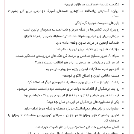
تکذیب شایعه «معافیت سربازان فراری»
ایران: گسترش زرادخانه سلاح‌های هسته‌ای آمریکا تهدیدی برای کل بشریت
است
باورهای نادرست درباره گرمازدگی
رویترز: تردد کشتی‌ها در تنگه هرمز و باب‌المندب همچنان پایین است
مرزهای ایران زیر ذره‌بین اشراف اطلاعاتی/ مقابله جدی با پدیده قاچاق
خدمات اربعین در مرزها بدون وقفه ادامه دارد
جزئیات فعال‌سازی «کیف پول ایران» اعلام شد
سپاه: ۸ شرور مسلح شاخص و مرتبط گروهک‌های تروریستی دستگیر شدند
آیا هر کس می‌تواند هر سخنی را به رهبر انقلاب نسبت دهد؟
آغاز دور سوم مذاکرات لبنان و رژیم صهیونیستی در رم
مسئله مانایی ایران و اصلاح الگوی توسعه
بغداد: نباید از خاک عراق برای حمله به کشورهای دیگر استفاده کرد
روایت پزشکیان از اقدامات دولت برای معیشت مردم امشب منتشر می‌شود
فرمانده نیروی هوایی ارتش: در دفاع از ایران، جان بر کف خواهیم بود
یکی از دستاوردهای پزشکیان در این دو سال چه بود؟
اسلام‌آباد: رایزنی‌های دیپلماتیک درباره منطقه و تنگه هرمز ادامه دارد
آخرین وضعیت بازار رمزارزها در جهان / صرافی کوین‌بیس معاملات ۶ رمزارز را
متوقف کرد
آلمان صدرنشین حداقل دستمزد اروپا از نظر قدرت خرید شد