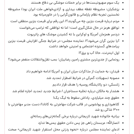
یک‌ سوم صهیونیست‌ها در برابر حملات موشکی بی دفاع هستند
پزشکیان: مشروطه نقطه عطف بیداری و آزادی‌خواهی ملت ایران بود/ مشروطه
نخستین تجربه نظام پارلمانی و قانون‌گرایی را در خاورمیانه بود
مردم درباره قیمت بنزین چه می‌گویند؟/ این رقم برای قیمت بنزین منطقی است
توافق هرمز در حال شکل‌گیری است؛ اما نه توافقی که ترامپ می‌خواست
دردسر همزمان آمریکا و اوکراین با ته کشیدن موشک های پاتریوت
آیا بنزین گران می‌شود؟/ نماینده مجلس: در شرایط جنگی افزایش قیمت بنزین
پیامدهای گسترده اجتماعی و امنیتی خواهد داشت
اول اینترنت، حالا آب و برق؟!
رونمایی از جدی‌ترین مشتری رامین رضاییان؛ بمب نقل‌وانتقالات منفجر می‌شود؟
فیدان: به حمایت از مذاکرات میان ایران و آمریکا ادامه خواهیم داد
مصوبه تسهیلات گمرکی در شرایط اضطرار تمدید شد
زلنسکی: دو پالایشگاه روسیه را هدف قرار دادیم
هشدار به مالکان درباره تخلیه مستاجران / شرایط جدید تمدید اجاره اعلام شد
حقوق چند میلیاردی، پاداش سقوط به لیگ یک!
کلاهبرداری و پولشویی در قالب شرکت مهاجرتی به کانادا/ دست مدیر مهاجرتی با
۳۰۰ شاکی رو شد
بیانیه خانواده شهید لاریجانی درباره برخی گمانه‌زنی‌های رسانه‌ای
انصارالله: عربستان راهی جز پس دادن حقوق یمنی‌ها ندارد
ادعای نماینده مجلس درباره «نحوه ردزنی محل استقرار شهید لاریجانی» صحت