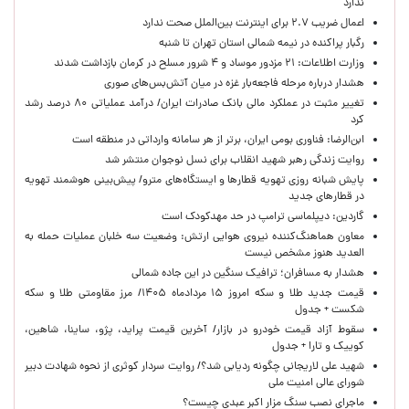
ندارد
اعمال ضریب ۲.۷ برای اینترنت بین‌الملل صحت ندارد
رگبار پراکنده در نیمه شمالی استان تهران تا شنبه
وزارت اطلاعات: ۲۱ مزدور موساد و ۴ شرور مسلح در کرمان بازداشت شدند
هشدار درباره مرحله فاجعه‌بار غزه در میان آتش‌بس‌های صوری
تغییر مثبت در عملکرد مالی بانک صادرات ایران/ درآمد عملیاتی ۸۰ درصد رشد
کرد
ابن‌الرضا: فناوری بومی ایران، برتر از هر سامانه وارداتی در منطقه است
روایت زندگی رهبر شهید انقلاب برای نسل نوجوان منتشر شد
پایش شبانه روزی تهویه قطارها و ایستگاه‌های مترو/ پیش‌بینی هوشمند تهویه
در قطارهای جدید
گاردین: دیپلماسی ترامپ در حد مهدکودک است
معاون هماهنگ‌کننده نیروی هوایی ارتش: وضعیت سه خلبان عملیات حمله به
العدید هنوز مشخص نیست
هشدار به مسافران؛ ترافیک سنگین در این جاده شمالی
قیمت جدید طلا و سکه امروز ۱۵ مردادماه ۱۴۰۵/ مرز مقاومتی طلا و سکه
شکست + جدول
سقوط آزاد قیمت خودرو در بازار/ آخرین قیمت پراید، پژو، ساینا، شاهین،
کوییک و تارا + جدول
شهید علی لاریجانی چگونه ردیابی شد؟/ روایت سردار کوثری از نحوه شهادت دبیر
شورای عالی امنیت ملی
ماجرای نصب سنگ مزار اکبر عبدی چیست؟