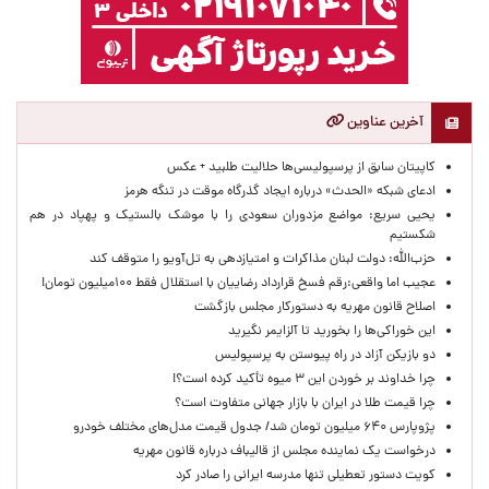
آخرین عناوین
کاپیتان سابق از پرسپولیسی‌ها حلالیت طلبید + عکس
ادعای شبکه «الحدث» درباره ایجاد گذرگاه موقت در تنگه هرمز
یحیی سریع: مواضع مزدوران سعودی را با موشک بالستیک و پهپاد در هم
شکستیم
حزب‌الله: دولت لبنان مذاکرات و امتیازدهی به تل‌آویو را متوقف کند
عجیب اما واقعی:رقم فسخ قرارداد رضاییان با استقلال فقط ۱۰۰میلیون تومان!
اصلاح قانون مهریه به دستورکار مجلس بازگشت
این خوراکی‌ها را بخورید تا آلزایمر نگیرید
دو بازیکن آزاد در راه پیوستن به پرسپولیس
چرا خداوند بر خوردن این ۳ میوه تأکید کرده است؟!
چرا قیمت طلا در ایران با بازار جهانی متفاوت است؟
پژوپارس ۶۴۰ میلیون تومان شد/ جدول قیمت مدل‌های مختلف خودرو
درخواست یک نماینده مجلس از قالیباف درباره قانون مهریه
کویت دستور تعطیلی تنها مدرسه ایرانی را صادر کرد