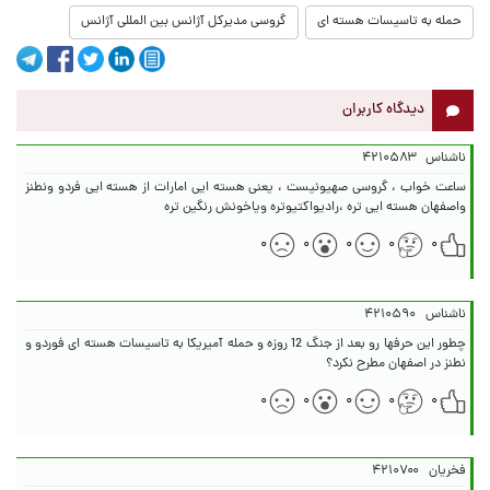
حمله به تاسیسات هسته ای
گروسی مدیرکل آژانس بین المللی آژانس
دیدگاه کاربران
ناشناس
۴۲۱۰۵۸۳
ساعت خواب ، گروسی صهیونیست ، یعنی هسته ایی امارات از هسته ایی فردو ونطنز
واصفهان هسته ایی تره ،رادیواکتیوتره ویاخونش رنگین تره
۰
۰
۰
۰
۰
ناشناس
۴۲۱۰۵۹۰
چطور این حرفها رو بعد از جنگ 12 روزه و حمله آمیریکا به تاسیسات هسته ای فوردو و
نطنز در اصفهان مطرح نکرد؟
۰
۰
۰
۰
۰
فخریان
۴۲۱۰۷۰۰