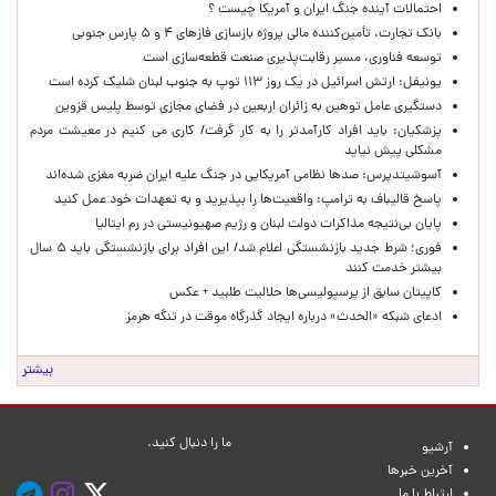
احتمالات آینده جنگ ایران و آمریکا چیست ؟
بانک تجارت، تأمین‌کننده مالی پروژه بازسازی فازهای ۴ و ۵ پارس جنوبی
توسعه فناوری، مسیر رقابت‌پذیری صنعت قطعه‌سازی است
یونیفل: ارتش اسرائیل در یک روز ۱۱۳ توپ به جنوب لبنان شلیک کرده است
دستگیری عامل توهین به زائران اربعین در فضای مجازی توسط پلیس قزوین
پزشکیان: باید افراد کارآمدتر را به کار گرفت/ کاری می کنیم در معیشت مردم
مشکلی پیش نیاید
آسوشیتدپرس: صدها نظامی آمریکایی در جنگ علیه ایران ضربه مغزی شده‌اند
پاسخ قالیباف به ترامپ: واقعیت‌ها را بپذیرید و به تعهدات خود عمل کنید
پایان بی‌نتیجه مذاکرات دولت لبنان و رژیم صهیونیستی در رم ایتالیا
فوری؛ شرط جدید بازنشستگی اعلام شد/ این افراد برای بازنشستگی باید ۵ سال
بیشتر خدمت کنند
کاپیتان سابق از پرسپولیسی‌ها حلالیت طلبید + عکس
ادعای شبکه «الحدث» درباره ایجاد گذرگاه موقت در تنگه هرمز
بیشتر
ما را دنبال کنید.
آرشیو
آخرین خبرها
ارتباط با ما