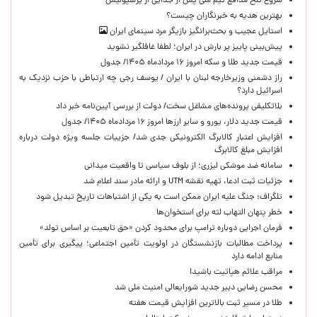
شروع تلخ مدافع تیم ملی پس از جدایی از پرسپولیس
بهترین هدیه به خبرنگاران چیست؟
استایل عجیب و بحث‌برانگیز بازیگر مرد سینمای ایران
پیش‌بینی پاییز پر بارش در ایران؛ لطفا غافلگیر نشوید
قیمت جدید طلا و سکه امروز ۱۶ مردادماه ۱۴۰۵/ جدول
راز دشمنی وزیرخارجه لبنان با ایران / یوسف رجی چه ارتباطی با حزب نزدیک به
اسرائیل دارد؟
بلاتکلیفی پرونده‌های مشاغل سخت/ دولت از بررسی آیین‌نامه خبر داد
قیمت جدید دلار، یورو و سایر ارزها امروز ۱۶ مردادماه ۱۴۰۵/ جدول
افزایش اعتبار کالابرگ الکترونیکی جدی شد/ جزییات جلسه ویژه دولت درباره
افزایش مبلغ کالابرگ
سامانه ضد موشکی لیزری؛ از بلوف سیاسی تا واقعیت میدانی
جزئیات ثبت ادعا، تهیه نقشه UTM و ارائه مادر سند اعلام شد
تلگراف: جنگ علیه ایران ممکن است به یکی از اشتباهات تاریخ تبدیل شود
خطر پنهان التهاب لثه برای استخوان‌ها
فرمان اجرایی دوباره ترامپ برای محدود کردن «حق تابعیت بر اساس تولد»
پرداخت مطالبات بازنشستگان در اولویت تأمین اجتماعی؛ پیگیری برای تأمین
منابع ادامه دارد
مراقب علائم هپاتیت باشید!
محسن رضایی دبیر جدید شورایعالی امنیت ملی شد
طلا در مسیر ثبت بالاترین افزایش قیمت هفته