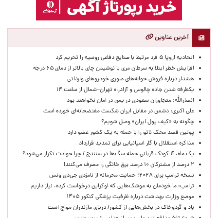
آخرین عناوین
اتحادیه اروپا ۵ فرد مرتبط با صنایع دفاعی روسیه را تحریم کرد
افزایش خطر ابتلا به سرطان مری با نوشیدن چای بالاتر از دمای ۶۵ درجه
هشدار درباره فروش حواله‌های صوری خودروهای وارداتی
یکطرفه شدن جاده چالوس و آزادراه تهران–شمال از ساعت ۱۴
انصارالله: متجاوزان سعودی در یمن در امان نخواهند بود
علی اکبری: دشمن در مقابل ایران شکست مفتضحانه‌ای خورده است
چگونه به «کیف پول ایران» وصل شویم؟
پوتین قصد محک ناتو را با حمله به یک کشور عضو دارد
مذاکره استقلال با گلر اسپانیایی برای تمدید قرارداد
یک ماه، ۴ کودک قربانی حمله سگ‌ها در سنندج / چرا حوادث تکرار می‌شود؟
۲ درصد از مشترکان ۱۰ درصد برق خانگی را مصرف می‌کنند!
نسخه ترامپ برای ۲۰۲۸؛ حمایت محرمانه از نامزدی جی‌دی ونس
ترامپ: ما خودمان به موشک‌هایی که اوکراین درخواست کرده، نیاز داریم
موضع وزارت بهداشت درباره ظرفیت پزشکی کنکور ۱۴۰۵
باد و گردوخاک در بخش‌هایی از کشور/ دریای مازندران مواج است