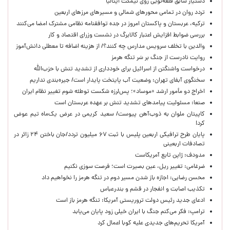
دستیار سابق قلعه‌نویی روی نیمکت ایتالیا
تردد روان در تمامی محورهای شمالی و مسیرهای مرزهای اربعین
ترکیه، عربستان و پاکستان امروز در جده توافقنامه نظامی مشترک امضا می‌کنند
بررسی ضوابط افزایش اعتبار کالابرگ در نشست وزرای اقتصاد و کار
والدین با تخلف سرویس مدارس چه کنند؟/ از هزینه اضافه تا معطلی دانش‌آموز
روایت نادرست از جنگ بر سَر تنگه هرمز
درخواست واشنگتن از اسرائیل برای خودداری از تشدید تنش با حزب‌الله
سخنگوی آبفای تهران: وضعیت آب پایتخت پایدار است/ جیره‌بندی نداریم
اخراج دو مأمور ارشد «موساد»؛ پس‌لرزه شکست توطئه شوم تغییر نظام ایران
صنعا: مسئولیت پیامدهای تشدید تنش بر عهده عربستان است
کاپیتان ملوان به ذوب‌آهن پیوست/ سعید کریمی در عرض یک‌ماه تیم عوض
کرد!
پایان طرح ترافیکی اربعین پلیس با ثبت ۶۷ میلیون تردد/جان باختن ۲۴ زائر در
تصادفات اربعینی
مدودف: ژاپن تابع آمریکاست
ضرغامی: تغییر ریل، عین بصیرت است؛ فرصت سوزی نکنیم
محسن رضایی: اجازه باز شدن مسیر دوم در تنگه هرمز را نخواهیم داد
تکذیب اصابت و انفجار در قشم و بندرعباس
ادعای جدید رئیس دولت تروریستی آمریکا: تنگه هرمز باز است
ترامپ: فکر می‌کنم جنگ با ایران خیلی زود پایان می‌یابد
آمریکا تحریم‌های جدیدی علیه کوبا اعمال کرد