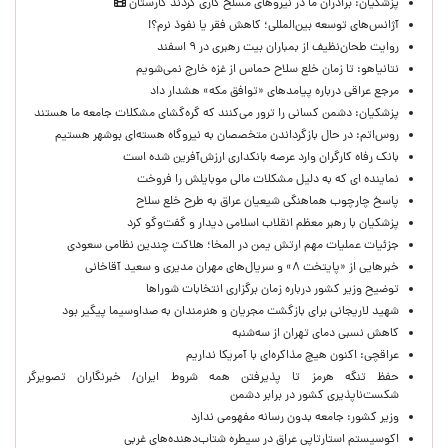
پزشکیان: برادران ما در نیروهای مسلح کاری کردند کارستان
آژانس‌های توسعه بین‌المللی؛ کاهش فقر یا نفوذ نرم؟!
روایت طحان‌نظیف از بمباران بیت رهبری در ۹ اسفند
نتانیاهو: تا زمان خلع سلاح حماس از غزه خارج نمی‌شویم
مرجع عراقی درباره پیامدهای «توافق مکه» هشدار داد
پزشکیان: دشمن کسانی را ترور می‌کنند که گره‌گشای مشکلات جامعه ما هستند
روس‌اتم: در حال بازگرداندن متخصصان به نیروگاه هسته‌ای بوشهر هستیم
بانک رفاه کارگران وارد عرصه بانکداری ارزش‌آفرین شده است
نماینده ای که به دلیل مشکلات مالی موبایلش را فروخت
پاسخ چارچوب هماهنگی شیعیان عراق به طرح خلع سلاح
پزشکیان با رهبر معظم انقلاب اسلامی دیدار و گفت‌وگو کرد
جزئیات عملیات مهم ارتش یمن در المخا؛ هلاکت چندین نظامی سعودی
خبرهایی از «پایتخت ۸» و سریال‌های مهران مدیری و سعید آقاخانی
توضیح وزیر کشور درباره زمان برگزاری انتخابات شوراها
شهید لاریجانی برای بازگشت مجریان و هنرمندان به صداوسیما پیگیر بود
کاهش نسبی دمای تهران از سه‌شنبه
عراقچی: اکنون هیچ مذاکره‌ای با آمریکا نداریم
حفظ تنگه هرمز تا پذیرفتن همه شروط ایران/ خبرنگاران تصویرگر
شکست‌ناپذیری کشور در برابر دشمن
وزیر کشور: جامعه بدون رسانه مفهومی ندارد
اکوسیستم استارتاپی عراق در سیطره شتاب‌دهنده‌‌های غربی