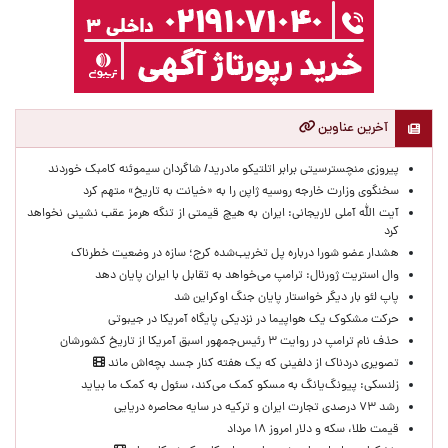
آخرین عناوین
پیروزی منچسترسیتی برابر اتلتیکو مادرید/ شاگردان سیموئنه کامبک خوردند
سخنگوی وزارت خارجه روسیه ژاپن را به «خیانت به تاریخ» متهم کرد
آیت الله آملی لاریجانی: ایران به هیچ قیمتی از تنگه هرمز عقب نشینی نخواهد
کرد
هشدار عضو شورا درباره پل تخریب‌شده کرج؛ سازه در وضعیت خطرناک
وال‌ استریت ژورنال: ترامپ می‌خواهد به تقابل با ایران پایان دهد
پاپ لئو بار دیگر خواستار پایان جنگ اوکراین شد
حرکت مشکوک یک هواپیما در نزدیکی پایگاه آمریکا در جیبوتی
حذف نام ترامپ در روایت ۳ رئیس‌جمهور اسبق آمریکا از تاریخ کشورشان
تصویری دردناک از دلفینی که یک هفته کنار جسد بچه‌اش ماند
زلنسکی: پیونگ‌یانگ به مسکو کمک می‌کند، سئول به کمک ما بیاید
رشد ۷۳ درصدی تجارت ایران و ترکیه در سایه محاصره دریایی
قیمت طلا، سکه و دلار امروز ۱۸ مرداد