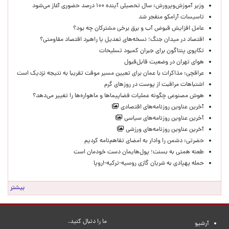
وزیر آموزش‌وپرورش: سال تحصیلی آینده ۱۰۰ درصد حضوری آغاز می‌شود
تاسیسات آرامکو منفجر شد
عامل افزایش قبوض آب و برق برخی مشترکان چه بود؟
اقتصاد در میدان جنگ؛ نسخه‌های تعدیل یا راهبرد اقتصاد مقاومتی؟
تکاپوی پنتاگون برای جبران کمبود تسلیحات
هوای تهران در وضعیت قابل‌قبول
عراقچی: مذاکرات با عمان برای تعیین مسیر موقت تقریبا به نتیجه نزدیک است
اشتباهات مراقبت از پوست در روزهای گرم
هوش مصنوعی چگونه عملیات فضاپیماها و ماهواره‌ها را تغییر می‌دهد؟
آخرین عناوین روزنامه‌های اقتصادی
آخرین عناوین روزنامه‌های سیاسی
آخرین عناوین روزنامه‌های ورزشی
حضرتی: دشمن را وادار به امضای تفاهم‌نامه کردیم
طعنه همتی به بسنت؛ پول‌هایمان دست خودمان است
حمله پهپادی به شریان گازی روسیه-ترکیه-اروپا
بیشتر
ما را دنبال کنید.
آرشیو