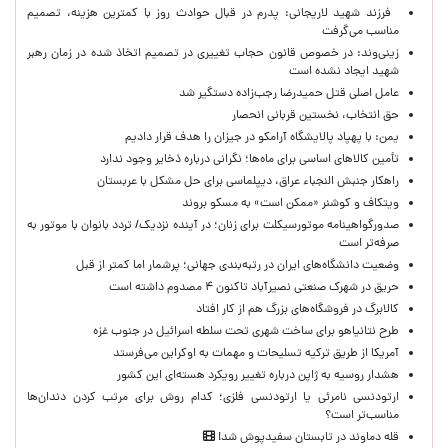
فرزند شهید لاریجانی: پدرم در قبال حوادث روز با کمترین هزینه، تصمیم
مناسب می‌گرفت
زینی‌وند: در خصوص قانون حجاب تغییری در تصمیم اتخاذ شده در زمان رهبر
شهید ایجاد نشده است
عامل اصلی قتل حمیدرضا رجب‌زاده دستگیر شد
حق انتخاب، نخستین قربانی انحصار
یمن: با پهپاد پالایشگاه آرامکو در جیزان را هدف قرار دادیم
تأمین کالاهای اساسی برای ماه‌ها؛ نگرانی درباره ذخایر وجود ندارد
راهکار جنبش النجباء عراق، دیپلماسی برای حل مشکل با عربستان
ویتکاف و کوشنر «ممکن است» به مسکو بروند
صدورگواهینامه موتورسیکلت برای زنان؛ در آینده نزدیک/ تردد بانوان با موتور به‌
صرفه‌تر است
وضعیت دانشگاه‌های ایران در رتبه‌بندی جهانی؛ پرشمار اما کمتر از قبل
حریق در شهرک صنعتی نصیرآباد تاکنون ۴ مصدوم داشته است
کالابرگ در فروشگاه‌های بزرگ هم از کار افتاد
طرح نتانیاهو برای ساخت شهری تحت سلطه اسرائیل در جنوب غزه
آمریکا از طریق ترکیه تسلیحات و مهمات به اوکراین می‌فرستد
هشدار روسیه به ژاپن درباره تغییر رویکرد هسته‌ای این کشور
ارتودنسی نامرئی یا ارتودنسی فلزی؛ کدام روش برای مرتب کردن دندان‌ها
مناسب‌تر است؟
قله دماوند در تابستان سفیدپوش شد!