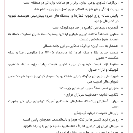
ابن‌الرضا: فناوری بومی ایران، برتر از هر سامانه وارداتی در منطقه است
روایت زندگی رهبر شهید انقلاب برای نسل نوجوان منتشر شد
پایش شبانه روزی تهویه قطارها و ایستگاه‌های مترو/ پیش‌بینی هوشمند تهویه
در قطارهای جدید
گاردین: دیپلماسی ترامپ در حد مهدکودک است
معاون هماهنگ‌کننده نیروی هوایی ارتش: وضعیت سه خلبان عملیات حمله به
العدید هنوز مشخص نیست
هشدار به مسافران؛ ترافیک سنگین در این جاده شمالی
قیمت جدید طلا و سکه امروز ۱۵ مردادماه ۱۴۰۵/ مرز مقاومتی طلا و سکه
شکست + جدول
سقوط آزاد قیمت خودرو در بازار/ آخرین قیمت پراید، پژو، ساینا، شاهین،
کوییک و تارا + جدول
شهید علی لاریجانی چگونه ردیابی شد؟/ روایت سردار کوثری از نحوه شهادت دبیر
شورای عالی امنیت ملی
ماجرای نصب سنگ مزار اکبر عبدی چیست؟
تکذیب شایعه «معافیت سربازان فراری»
ایران: گسترش زرادخانه سلاح‌های هسته‌ای آمریکا تهدیدی برای کل بشریت
است
باورهای نادرست درباره گرمازدگی
رویترز: تردد کشتی‌ها در تنگه هرمز و باب‌المندب همچنان پایین است
مرزهای ایران زیر ذره‌بین اشراف اطلاعاتی/ مقابله جدی با پدیده قاچاق