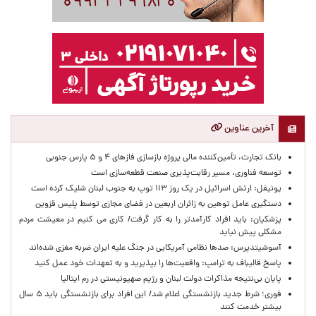
آخرین عناوین
بانک تجارت، تأمین‌کننده مالی پروژه بازسازی فازهای ۴ و ۵ پارس جنوبی
توسعه فناوری، مسیر رقابت‌پذیری صنعت قطعه‌سازی است
یونیفل: ارتش اسرائیل در یک روز ۱۱۳ توپ به جنوب لبنان شلیک کرده است
دستگیری عامل توهین به زائران اربعین در فضای مجازی توسط پلیس قزوین
پزشکیان: باید افراد کارآمدتر را به کار گرفت/ کاری می کنیم در معیشت مردم
مشکلی پیش نیاید
آسوشیتدپرس: صدها نظامی آمریکایی در جنگ علیه ایران ضربه مغزی شده‌اند
پاسخ قالیباف به ترامپ: واقعیت‌ها را بپذیرید و به تعهدات خود عمل کنید
پایان بی‌نتیجه مذاکرات دولت لبنان و رژیم صهیونیستی در رم ایتالیا
فوری؛ شرط جدید بازنشستگی اعلام شد/ این افراد برای بازنشستگی باید ۵ سال
بیشتر خدمت کنند