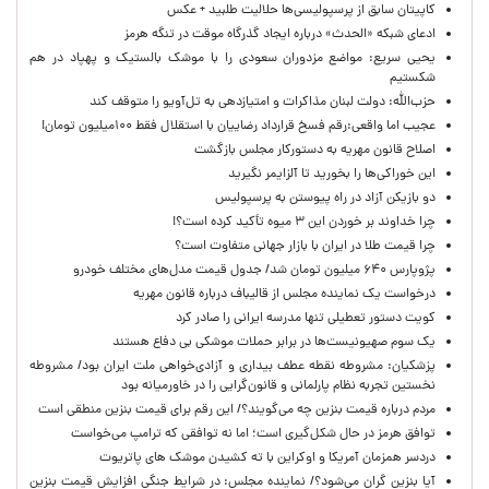
کاپیتان سابق از پرسپولیسی‌ها حلالیت طلبید + عکس
ادعای شبکه «الحدث» درباره ایجاد گذرگاه موقت در تنگه هرمز
یحیی سریع: مواضع مزدوران سعودی را با موشک بالستیک و پهپاد در هم
شکستیم
حزب‌الله: دولت لبنان مذاکرات و امتیازدهی به تل‌آویو را متوقف کند
عجیب اما واقعی:رقم فسخ قرارداد رضاییان با استقلال فقط ۱۰۰میلیون تومان!
اصلاح قانون مهریه به دستورکار مجلس بازگشت
این خوراکی‌ها را بخورید تا آلزایمر نگیرید
دو بازیکن آزاد در راه پیوستن به پرسپولیس
چرا خداوند بر خوردن این ۳ میوه تأکید کرده است؟!
چرا قیمت طلا در ایران با بازار جهانی متفاوت است؟
پژوپارس ۶۴۰ میلیون تومان شد/ جدول قیمت مدل‌های مختلف خودرو
درخواست یک نماینده مجلس از قالیباف درباره قانون مهریه
کویت دستور تعطیلی تنها مدرسه ایرانی را صادر کرد
یک‌ سوم صهیونیست‌ها در برابر حملات موشکی بی دفاع هستند
پزشکیان: مشروطه نقطه عطف بیداری و آزادی‌خواهی ملت ایران بود/ مشروطه
نخستین تجربه نظام پارلمانی و قانون‌گرایی را در خاورمیانه بود
مردم درباره قیمت بنزین چه می‌گویند؟/ این رقم برای قیمت بنزین منطقی است
توافق هرمز در حال شکل‌گیری است؛ اما نه توافقی که ترامپ می‌خواست
دردسر همزمان آمریکا و اوکراین با ته کشیدن موشک های پاتریوت
آیا بنزین گران می‌شود؟/ نماینده مجلس: در شرایط جنگی افزایش قیمت بنزین