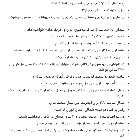
پیامدهای گسترده اجتماعی و امنیتی خواهد داشت
اول اینترنت، حالا آب و برق؟!
رونمایی از جدی‌ترین مشتری رامین رضاییان؛ بمب نقل‌وانتقالات منفجر می‌شود؟
فیدان: به حمایت از مذاکرات میان ایران و آمریکا ادامه خواهیم داد
مصوبه تسهیلات گمرکی در شرایط اضطرار تمدید شد
زلنسکی: دو پالایشگاه روسیه را هدف قرار دادیم
هشدار به مالکان درباره تخلیه مستاجران / شرایط جدید تمدید اجاره اعلام شد
حقوق چند میلیاردی، پاداش سقوط به لیگ یک!
کلاهبرداری و پولشویی در قالب شرکت مهاجرتی به کانادا/ دست مدیر مهاجرتی با
۳۰۰ شاکی رو شد
بیانیه خانواده شهید لاریجانی درباره برخی گمانه‌زنی‌های رسانه‌ای
انصارالله: عربستان راهی جز پس دادن حقوق یمنی‌ها ندارد
ادعای نماینده مجلس درباره «نحوه ردزنی محل استقرار شهید لاریجانی» صحت
ندارد
اعمال ضریب ۲.۷ برای اینترنت بین‌الملل صحت ندارد
رگبار پراکنده در نیمه شمالی استان تهران تا شنبه
وزارت اطلاعات: ۲۱ مزدور موساد و ۴ شرور مسلح در کرمان بازداشت شدند
هشدار درباره مرحله فاجعه‌بار غزه در میان آتش‌بس‌های صوری
تغییر مثبت در عملکرد مالی بانک صادرات ایران/ درآمد عملیاتی ۸۰ درصد رشد
کرد