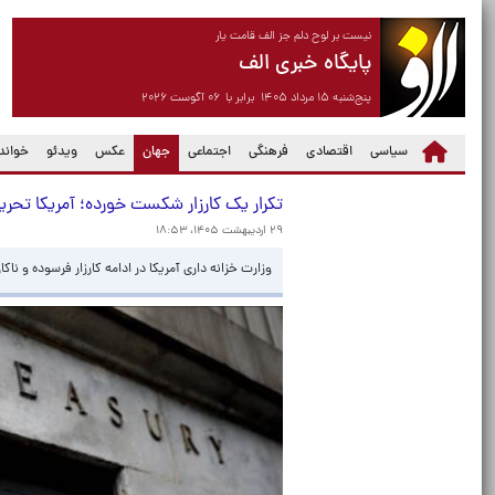
نیست بر لوح دلم جز الف قامت یار
پایگاه خبری الف
پنج‌شنبه ۱۵ مرداد ۱۴۰۵ برابر با ۰۶ آگوست ۲۰۲۶
(current)
سیاسی
اقتصادی
فرهنگی
اجتماعی
جهان
عکس
ویدئو
خواندن
تکرار یک کارزار شکست خورده؛ آمریکا تحریم
۲۹ اردیبهشت ۱۴۰۵، ۱۸:۵۳
وزارت خزانه داری آمریکا در ادامه کارزار فرسوده و نا