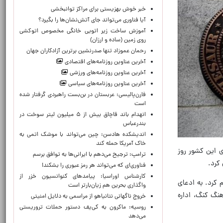
خبر خوش بهزیستی برای مراکز توانبخشی
آیا فناوری می‌تواند جای آتش‌نشان‌ها را بگیرد؟
آموزش ساخت زیر اتویی خانگی مخصوص اتوکشی
روی زمین (ساده و ارزان)
رحمان عموزاد تنها صدرنشین برترین آزادکاران جهان
آخرین عناوین روزنامه‌های اقتصادی
آخرین عناوین روزنامه‌های ورزشی
آخرین عناوین روزنامه‌های سیاسی
فارن‌پالیسی: عربستان در بن‌بست راهبردی گرفتار شده
است
انهدام باند قاچاق بیش از ۵ میلیون لیتر سوخت در
بندرعباس
اندیشکده هادسن: چین می‌تواند با موشک اتمی به
خاک آمریکا حمله کند
ی این کشور روز
ترامپ: ترجیح می‌دهم با ایرانی‌‌ها به توافق برسم
 کرد.
فناوری‌ای که می‌تواند هر رمز عبوری را بشکند!
کارشناس اوراسیا: پیامدهای کنوانسیون خزر از
 کرد. به ادعای
واگذاری بحرین هم زیان‌بارتر است
هنگ کنگ، اداره
خروج ناگهانی نتانیاهو از مراسمی به دلایل امنیتی
روسیه: ماکرون به کی‌یف دستور حملات تروریستی
می‌دهد