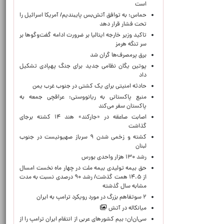
است
حماس: به توافق آتش‌بس پایبندیم/ آمریکا اسرائیل را
تحت فشار قرار دهد
تاکید وزیر خارجه ایتالیا بر ضرورت ادامه گفت‌وگوها بر
سر تنگه هرمز
برق پرمصرف‌ها گران شد
پوتین یگان نظامی جدید برای جنگ پهپادی تشکیل
داد
حادثه امنیتی برای یک کشتی در جنوب غرب یمن
منبع پاکستانی به ریانووستی: عراقچی جمعه به
پاکستان سفر می‌کند
اصابت صاعقه در «جارکند» هند ۱۴ کشته برجای
گذاشت
کشته و زخمی شدن ۹ سرباز صهیونیست در جنوب
لبنان
رشد ۱۳۰ هزار واحدی بورس
حق بیمه تولیدی بیمه ملت در چهار ماه نخست امسال
از ۱۴.۵ همت گذشت/ رشد ۹۰ درصدی نسبت به مدت
مشابه سال گذشته
۲ سوتفاهم بزرگ در مورد رویکرد ترامپ به ایران
میانکاله در آتش
سی‌ان‌ان: بیم کشورهای عربی از انتقام ایران ترامپ را از