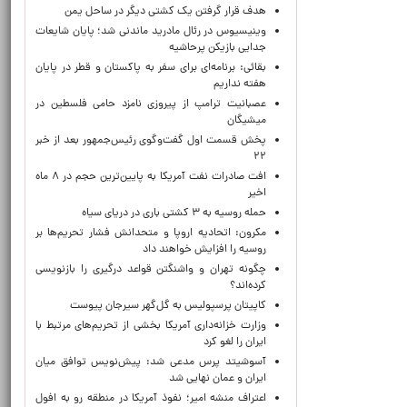
هدف قرار گرفتن یک کشتی دیگر در ساحل یمن
وینیسیوس در رئال مادرید ماندنی شد؛ پایان شایعات
جدایی بازیکن پرحاشیه
بقائی: برنامه‌ای برای سفر به پاکستان و قطر در پایان
هفته نداریم
عصبانیت ترامپ از پیروزی نامزد حامی فلسطین در
میشیگان
پخش قسمت اول گفت‌وگوی رئیس‌جمهور بعد از خبر
۲۲
افت صادرات نفت آمریکا به پایین‌ترین حجم در ۸ ماه
اخیر
حمله روسیه به ۳ کشتی باری در دریای سیاه
مکرون: اتحادیه اروپا و متحدانش فشار تحریم‌ها بر
روسیه را افزایش خواهند داد
چگونه تهران و واشنگتن قواعد درگیری را بازنویسی
کرده‌اند؟
کاپیتان پرسپولیس به گل‌گهر سیرجان پیوست
وزارت خزانه‌داری آمریکا بخشی از تحریم‌های مرتبط با
ایران را لغو کرد
آسوشیتد پرس مدعی شد: پیش‌نویس توافق میان
ایران و عمان نهایی شد
اعتراف منشه امیر؛ نفوذ آمریکا در منطقه رو به افول