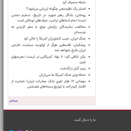
حمله منصرف کرد
اعتبار یک نظرسنجی چگونه ارزیابی می‌شود؟
روحانی: یادگار رهبر شهید در تاریخ، تسلیم نشدن
است/ تمام ادعاهای ترامپ، حرف‌های توخالی است
مخالفت نمایندگان پارلمان عراق با سفر الزیدی به
عربستان
جنگ ایران، جیب کشاورزان آمریکا را خالی کرد
پزشکیان: فلسطین هرگز از اولویت سیاست خارجی
ایران خارج نخواهد شد
پکن تلافی کرد؛ ۶ نهاد آمریکایی در لیست تحریمهای
چین
پیتر گیل درگذشت
حمله وزیر جنگ آمریکا به سی‌ان‌ان
مهمانی ۱۲ هزار نفری بانک صادرات ایران/ حمایت از
اقشار کم‌درآمد با توزیع بسته‌های معیشتی
بیشتر
ما را دنبال کنید.