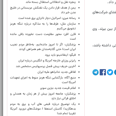
پنجره‌ نقل و انتقالاتی استقلال بسته ماند
یمن از هدف قرار دادن یک نفتکش عربستانی در خلیج
افشای شرکت‌های
عدن خبر داد
رسانه عبری: اسرائیل دچار ناترازی برق شده است
سازمان ملل: طرف‌ها را به مذاکره درباره تنگه هرمز
 بین ببرند. وی
تشویق می‌کنیم
فارن افرز: محور مقاومت دست نخورده باقی مانده
است
پزشکیان: اگر تا امروز مانده‌ایم، به‌خاطر مردم نجیب
تی داشته باشد،
ایران است/ حتی گلایه‌مندان هم همراهی کردند
فیگو: اینفانتینو باید برود
رایزنی وزرای خارجه آمریکا و انگلیس درباره ایران
آخرین حریف پیش فصل پرسپولیس مشخص شد
لفاظی جدید نتانیاهو علیه ایران
منبع آگاه: بازگشایی تنگه هرمز منوط به اجرای تعهدات
آمریکا است
اعلام قیمت جدید بنزین سوپر
پزشکیان: جامعه امروز بیش از هر زمان به همدلی و
اخلاق قرآنی نیاز دارد
یک توضیح درباره قبض های آب و برق به مردم
بدهکارید/ کاسبان استعفا / موشک‌های دوربرد آمریکا
تقریبا تمام شد!