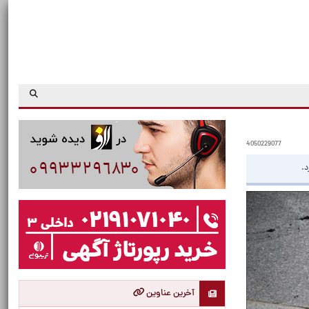
4050229077
د.
آخرین عناوین