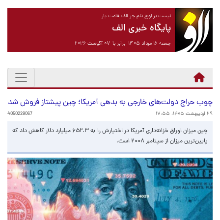
نیست بر لوح دلم جز الف قامت یار
پایگاه خبری الف
جمعه ۱۶ مرداد ۱۴۰۵ برابر با ۰۷ آگوست ۲۰۲۶
چوب حراج دولت‌های خارجی به بدهی آمریکا؛ چین پیشتاز فروش شد
۲۹ اردیبهشت ۱۴۰۵، ۱۷:۵۵
4050229067
چین میزان اوراق خزانه‌داری آمریکا در اختیارش را به ۶۵۲.۳ میلیارد دلار کاهش داد که
پایین‌ترین میزان از سپتامبر ۲۰۰۸ است.