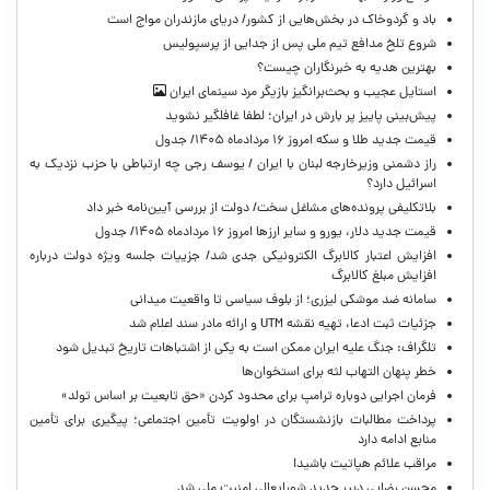
باد و گردوخاک در بخش‌هایی از کشور/ دریای مازندران مواج است
شروع تلخ مدافع تیم ملی پس از جدایی از پرسپولیس
بهترین هدیه به خبرنگاران چیست؟
استایل عجیب و بحث‌برانگیز بازیگر مرد سینمای ایران
پیش‌بینی پاییز پر بارش در ایران؛ لطفا غافلگیر نشوید
قیمت جدید طلا و سکه امروز ۱۶ مردادماه ۱۴۰۵/ جدول
راز دشمنی وزیرخارجه لبنان با ایران / یوسف رجی چه ارتباطی با حزب نزدیک به
اسرائیل دارد؟
بلاتکلیفی پرونده‌های مشاغل سخت/ دولت از بررسی آیین‌نامه خبر داد
قیمت جدید دلار، یورو و سایر ارزها امروز ۱۶ مردادماه ۱۴۰۵/ جدول
افزایش اعتبار کالابرگ الکترونیکی جدی شد/ جزییات جلسه ویژه دولت درباره
افزایش مبلغ کالابرگ
سامانه ضد موشکی لیزری؛ از بلوف سیاسی تا واقعیت میدانی
جزئیات ثبت ادعا، تهیه نقشه UTM و ارائه مادر سند اعلام شد
تلگراف: جنگ علیه ایران ممکن است به یکی از اشتباهات تاریخ تبدیل شود
خطر پنهان التهاب لثه برای استخوان‌ها
فرمان اجرایی دوباره ترامپ برای محدود کردن «حق تابعیت بر اساس تولد»
پرداخت مطالبات بازنشستگان در اولویت تأمین اجتماعی؛ پیگیری برای تأمین
منابع ادامه دارد
مراقب علائم هپاتیت باشید!
محسن رضایی دبیر جدید شورایعالی امنیت ملی شد