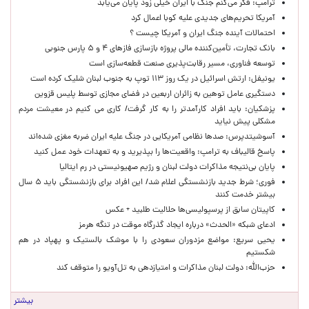
ترامپ: فکر می‌کنم جنگ با ایران خیلی زود پایان می‌یابد
آمریکا تحریم‌های جدیدی علیه کوبا اعمال کرد
احتمالات آینده جنگ ایران و آمریکا چیست ؟
بانک تجارت، تأمین‌کننده مالی پروژه بازسازی فازهای ۴ و ۵ پارس جنوبی
توسعه فناوری، مسیر رقابت‌پذیری صنعت قطعه‌سازی است
یونیفل: ارتش اسرائیل در یک روز ۱۱۳ توپ به جنوب لبنان شلیک کرده است
دستگیری عامل توهین به زائران اربعین در فضای مجازی توسط پلیس قزوین
پزشکیان: باید افراد کارآمدتر را به کار گرفت/ کاری می کنیم در معیشت مردم
مشکلی پیش نیاید
آسوشیتدپرس: صدها نظامی آمریکایی در جنگ علیه ایران ضربه مغزی شده‌اند
پاسخ قالیباف به ترامپ: واقعیت‌ها را بپذیرید و به تعهدات خود عمل کنید
پایان بی‌نتیجه مذاکرات دولت لبنان و رژیم صهیونیستی در رم ایتالیا
فوری؛ شرط جدید بازنشستگی اعلام شد/ این افراد برای بازنشستگی باید ۵ سال
بیشتر خدمت کنند
کاپیتان سابق از پرسپولیسی‌ها حلالیت طلبید + عکس
ادعای شبکه «الحدث» درباره ایجاد گذرگاه موقت در تنگه هرمز
یحیی سریع: مواضع مزدوران سعودی را با موشک بالستیک و پهپاد در هم
شکستیم
حزب‌الله: دولت لبنان مذاکرات و امتیازدهی به تل‌آویو را متوقف کند
بیشتر