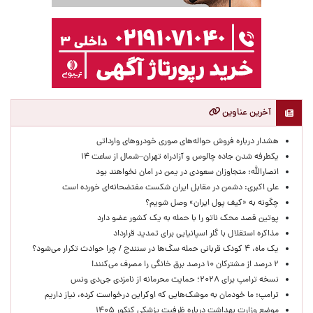
آخرین عناوین
هشدار درباره فروش حواله‌های صوری خودروهای وارداتی
یکطرفه شدن جاده چالوس و آزادراه تهران–شمال از ساعت ۱۴
انصارالله: متجاوزان سعودی در یمن در امان نخواهند بود
علی اکبری: دشمن در مقابل ایران شکست مفتضحانه‌ای خورده است
چگونه به «کیف پول ایران» وصل شویم؟
پوتین قصد محک ناتو را با حمله به یک کشور عضو دارد
مذاکره استقلال با گلر اسپانیایی برای تمدید قرارداد
یک ماه، ۴ کودک قربانی حمله سگ‌ها در سنندج / چرا حوادث تکرار می‌شود؟
۲ درصد از مشترکان ۱۰ درصد برق خانگی را مصرف می‌کنند!
نسخه ترامپ برای ۲۰۲۸؛ حمایت محرمانه از نامزدی جی‌دی ونس
ترامپ: ما خودمان به موشک‌هایی که اوکراین درخواست کرده، نیاز داریم
موضع وزارت بهداشت درباره ظرفیت پزشکی کنکور ۱۴۰۵