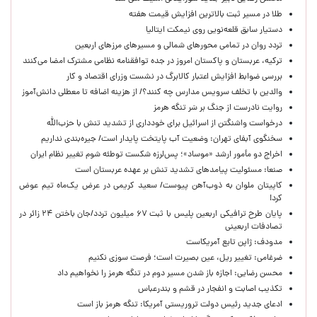
طلا در مسیر ثبت بالاترین افزایش قیمت هفته
دستیار سابق قلعه‌نویی روی نیمکت ایتالیا
تردد روان در تمامی محورهای شمالی و مسیرهای مرزهای اربعین
ترکیه، عربستان و پاکستان امروز در جده توافقنامه نظامی مشترک امضا می‌کنند
بررسی ضوابط افزایش اعتبار کالابرگ در نشست وزرای اقتصاد و کار
والدین با تخلف سرویس مدارس چه کنند؟/ از هزینه اضافه تا معطلی دانش‌آموز
روایت نادرست از جنگ بر سَر تنگه هرمز
درخواست واشنگتن از اسرائیل برای خودداری از تشدید تنش با حزب‌الله
سخنگوی آبفای تهران: وضعیت آب پایتخت پایدار است/ جیره‌بندی نداریم
اخراج دو مأمور ارشد «موساد»؛ پس‌لرزه شکست توطئه شوم تغییر نظام ایران
صنعا: مسئولیت پیامدهای تشدید تنش بر عهده عربستان است
کاپیتان ملوان به ذوب‌آهن پیوست/ سعید کریمی در عرض یک‌ماه تیم عوض
کرد!
پایان طرح ترافیکی اربعین پلیس با ثبت ۶۷ میلیون تردد/جان باختن ۲۴ زائر در
تصادفات اربعینی
مدودف: ژاپن تابع آمریکاست
ضرغامی: تغییر ریل، عین بصیرت است؛ فرصت سوزی نکنیم
محسن رضایی: اجازه باز شدن مسیر دوم در تنگه هرمز را نخواهیم داد
تکذیب اصابت و انفجار در قشم و بندرعباس
ادعای جدید رئیس دولت تروریستی آمریکا: تنگه هرمز باز است