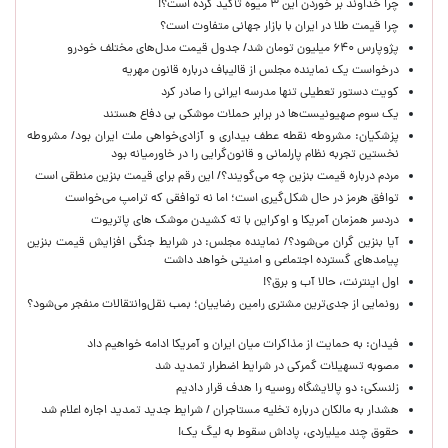
چرا خداوند بر خوردن این ۳ میوه تأکید کرده است؟!
چرا قیمت طلا در ایران با بازار جهانی متفاوت است؟
پژوپارس ۶۴۰ میلیون تومان شد/ جدول قیمت مدل‌های مختلف خودرو
درخواست یک نماینده مجلس از قالیباف درباره قانون مهریه
کویت دستور تعطیلی تنها مدرسه ایرانی را صادر کرد
یک‌ سوم صهیونیست‌ها در برابر حملات موشکی بی دفاع هستند
پزشکیان: مشروطه نقطه عطف بیداری و آزادی‌خواهی ملت ایران بود/ مشروطه
نخستین تجربه نظام پارلمانی و قانون‌گرایی را در خاورمیانه بود
مردم درباره قیمت بنزین چه می‌گویند؟/ این رقم برای قیمت بنزین منطقی است
توافق هرمز در حال شکل‌گیری است؛ اما نه توافقی که ترامپ می‌خواست
دردسر همزمان آمریکا و اوکراین با ته کشیدن موشک های پاتریوت
آیا بنزین گران می‌شود؟/ نماینده مجلس: در شرایط جنگی افزایش قیمت بنزین
پیامدهای گسترده اجتماعی و امنیتی خواهد داشت
اول اینترنت، حالا آب و برق؟!
رونمایی از جدی‌ترین مشتری رامین رضاییان؛ بمب نقل‌وانتقالات منفجر می‌شود؟
فیدان: به حمایت از مذاکرات میان ایران و آمریکا ادامه خواهیم داد
مصوبه تسهیلات گمرکی در شرایط اضطرار تمدید شد
زلنسکی: دو پالایشگاه روسیه را هدف قرار دادیم
هشدار به مالکان درباره تخلیه مستاجران / شرایط جدید تمدید اجاره اعلام شد
حقوق چند میلیاردی، پاداش سقوط به لیگ یک!