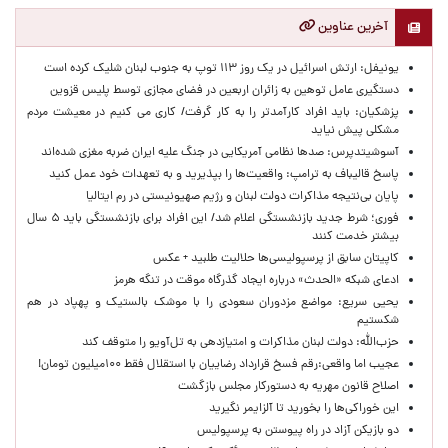
آخرین عناوین
یونیفل: ارتش اسرائیل در یک روز ۱۱۳ توپ به جنوب لبنان شلیک کرده است
دستگیری عامل توهین به زائران اربعین در فضای مجازی توسط پلیس قزوین
پزشکیان: باید افراد کارآمدتر را به کار گرفت/ کاری می کنیم در معیشت مردم
مشکلی پیش نیاید
آسوشیتدپرس: صدها نظامی آمریکایی در جنگ علیه ایران ضربه مغزی شده‌اند
پاسخ قالیباف به ترامپ: واقعیت‌ها را بپذیرید و به تعهدات خود عمل کنید
پایان بی‌نتیجه مذاکرات دولت لبنان و رژیم صهیونیستی در رم ایتالیا
فوری؛ شرط جدید بازنشستگی اعلام شد/ این افراد برای بازنشستگی باید ۵ سال
بیشتر خدمت کنند
کاپیتان سابق از پرسپولیسی‌ها حلالیت طلبید + عکس
ادعای شبکه «الحدث» درباره ایجاد گذرگاه موقت در تنگه هرمز
یحیی سریع: مواضع مزدوران سعودی را با موشک بالستیک و پهپاد در هم
شکستیم
حزب‌الله: دولت لبنان مذاکرات و امتیازدهی به تل‌آویو را متوقف کند
عجیب اما واقعی:رقم فسخ قرارداد رضاییان با استقلال فقط ۱۰۰میلیون تومان!
اصلاح قانون مهریه به دستورکار مجلس بازگشت
این خوراکی‌ها را بخورید تا آلزایمر نگیرید
دو بازیکن آزاد در راه پیوستن به پرسپولیس