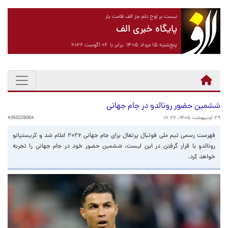
نیست بر لوح دلم جز الف قامت یار
پایگاه خبری الف
پنج‌شنبه ۱۵ مرداد ۱۴۰۵ برابر با ۰۶ آگوست ۲۰۲۶
ششمین حضور رونالدو در جام جهانی
۲۹ اردیبهشت ۱۴۰۵، ۱۷:۲۶
4050229064
فهرست رسمی تیم ملی فوتبال پرتغال برای جام جهانی ۲۰۲۶ اعلام شد و کریستیانو
رونالدو با قرار گرفتن در این لیست، ششمین حضور خود در جام جهانی را تجربه
خواهد کرد.