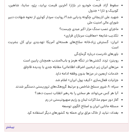
سقوط آزاد قیمت خودرو در بازار/ آخرین قیمت پراید، پژو، ساینا، شاهین،
کوییک و تارا + جدول
شهید علی لاریجانی چگونه ردیابی شد؟/ روایت سردار کوثری از نحوه شهادت دبیر
شورای عالی امنیت ملی
ماجرای نصب سنگ مزار اکبر عبدی چیست؟
تکذیب شایعه «معافیت سربازان فراری»
ایران: گسترش زرادخانه سلاح‌های هسته‌ای آمریکا تهدیدی برای کل بشریت
است
باورهای نادرست درباره گرمازدگی
رویترز: تردد کشتی‌ها در تنگه هرمز و باب‌المندب همچنان پایین است
مرزهای ایران زیر ذره‌بین اشراف اطلاعاتی/ مقابله جدی با پدیده قاچاق
خدمات اربعین در مرزها بدون وقفه ادامه دارد
جزئیات فعال‌سازی «کیف پول ایران» اعلام شد
سپاه: ۸ شرور مسلح شاخص و مرتبط گروهک‌های تروریستی دستگیر شدند
آیا هر کس می‌تواند هر سخنی را به رهبر انقلاب نسبت دهد؟
آغاز دور سوم مذاکرات لبنان و رژیم صهیونیستی در رم
مسئله مانایی ایران و اصلاح الگوی توسعه
بغداد: نباید از خاک عراق برای حمله به کشورهای دیگر استفاده کرد
بیشتر