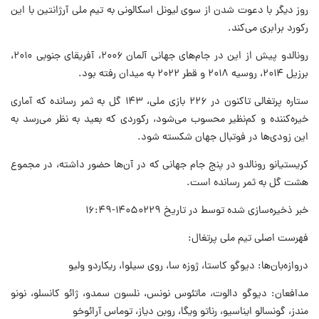
روز دیگر با دعوت شدن از سوی لیونل اسکالونی به تیم ملی آرژانتین با این
رکورد برابری می‌کند.
رونالدو پیش از این در جام‌های جهانی آلمان ۲۰۰۶، آفریقای جنوبی ۲۰۱۰،
برزیل ۲۰۱۴، روسیه ۲۰۱۸ و قطر ۲۰۲۲ به میدان رفته بود.
ستاره پرتغالی تاکنون در ۲۲۶ بازی ملی، ۱۴۳ گل به ثمر رسانده که آماری
خیره‌کننده و کم‌نظیر محسوب می‌شود، رکوردی که بعید به نظر می‌رسد به
این زودی‌ها در فوتبال جهان شکسته شود.
کریستیانو رونالدو در پنج جام جهانی که در آن‌ها حضور داشته، در مجموع
هشت گل به ثمر رسانده است.
خبر ذخیره‌سازی شده توسط در تاریخ ۱۴۰۵۰۲۲۹-۱۶:۴۹
فهرست اصلی تیم ملی پرتغال:
دروازه‌بان‌ها: دیوگو کاستا، ژوزه سا، روی سیلوا، ریکاردو ولیو
مدافعان: دیوگو دالوت، ماتئوس نونس، نلسون سمدو، ژائو کانسلو، نونو
مندز، گونسالو ایناسیو، رناتو ویگا، روبن دیاز، توماس آرائوخو