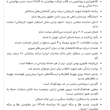
کلاهبرداری و پولشویی در قالب شرکت مهاجرتی به کانادا/ دست مدیر مهاجرتی با
۳۰۰ شاکی رو شد
بیانیه خانواده شهید لاریجانی درباره برخی گمانه‌زنی‌های رسانه‌ای
انصارالله: عربستان راهی جز پس دادن حقوق یمنی‌ها ندارد
ادعای نماینده مجلس درباره «نحوه ردزنی محل استقرار شهید لاریجانی» صحت
ندارد
اعمال ضریب ۲.۷ برای اینترنت بین‌الملل صحت ندارد
رگبار پراکنده در نیمه شمالی استان تهران تا شنبه
وزارت اطلاعات: ۲۱ مزدور موساد و ۴ شرور مسلح در کرمان بازداشت شدند
هشدار درباره مرحله فاجعه‌بار غزه در میان آتش‌بس‌های صوری
تغییر مثبت در عملکرد مالی بانک صادرات ایران/ درآمد عملیاتی ۸۰ درصد رشد
کرد
ابن‌الرضا: فناوری بومی ایران، برتر از هر سامانه وارداتی در منطقه است
روایت زندگی رهبر شهید انقلاب برای نسل نوجوان منتشر شد
پایش شبانه روزی تهویه قطارها و ایستگاه‌های مترو/ پیش‌بینی هوشمند تهویه
در قطارهای جدید
گاردین: دیپلماسی ترامپ در حد مهدکودک است
معاون هماهنگ‌کننده نیروی هوایی ارتش: وضعیت سه خلبان عملیات حمله به
العدید هنوز مشخص نیست
هشدار به مسافران؛ ترافیک سنگین در این جاده شمالی
قیمت جدید طلا و سکه امروز ۱۵ مردادماه ۱۴۰۵/ مرز مقاومتی طلا و سکه
شکست + جدول