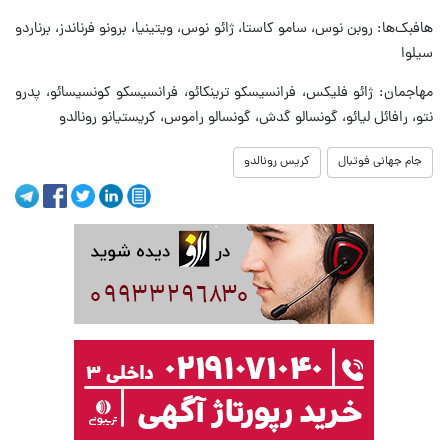
هافبک‌ها: روبن نوس، سامو کاستا، ژائو نوس، ویتینیا، برونو فرناندز، برناردو
سیلوا
مهاجمان: ژائو فلیکس، فرانسیسکو ترینکائو، فرانسیسکو کونسیسائو، پدرو
نتو، رافائل لیائو، گونسالو گدش، گونسالو راموس، کریستیانو رونالدو
جام جهانی فوتبال
کریس رونالدو