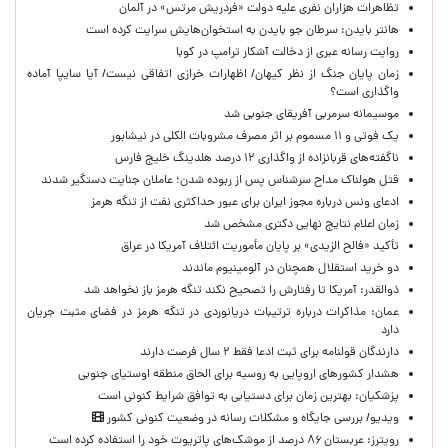
تظاهرات هزاران نفری علیه دولت «فردریش مرتس» در آلمان
هانتر بایدن: سرطان جو بایدن به استخوان‌هایش سرایت کرده است
روایت رسانه عبری از دخالت آشکار ترامپ در کوبا
زمان پایان جنگ از نظر کیهان/ اظهارات خرازی اتفاقی نیست/ آیا سایپا آماده
واگذاری است؟
موسیمانه سرمربی آفریقای جنوبی شد
یک فوتی و ۱۱ مسموم بر اثر مصرف مشروبات الکلی در نیشابور
ناگفته‌های قربانزاده از واگذاری ۱۲ درصد هلدینگ خلیج فارس
قتل هولناک مداح سرشناس پس از ربوده شدن؛ عاملان جنایت دستگیر شدند
ادعای ونس درباره مجوز ایران برای عبور حداکثری نفت از تنگه هرمز
زمان اعلام نتایج نهایی دکتری مشخص شد
تأکید «فالح الزیدی» بر پایان مأموریت ائتلاف آمریکا در عراق
دو خرید استقلال همچنان در آلومینیوم ماندند
ذوالقدر: آمریکا تا رفتارش را تصحیح نکند تنگه هرمز باز نخواهد شد
عمان: مذاکرات درباره ترتیبات دریانوردی در تنگه هرمز در فضای مثبت جریان
دارد
دارندگان قولنامه برای ثبت ادعا فقط ۲ سال فرصت دارند
هشدار کشورهای اروپایی به روسیه برای الحاق منطقه اوستیای جنوبی
پزشکیان‌: بهترین زمان برای دستیابی به توافق شرایط کنونی است
ویدیو/ بررسی جایگاه و مشکلات رسانه در وضعیت کنونی کشور
رویترز: عربستان ۸۶ درصد از موشک‌های پاتریوت خود را استفاده کرده است