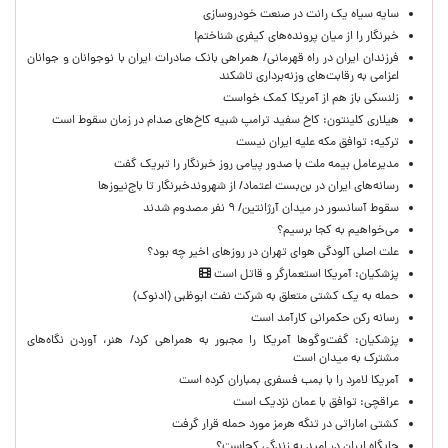
سایه سیاه یک رانت در صنعت خودروسازی
خبرنگار را از میان پرونده‌های کیفری شناختم!
​فرزندان ایران در راه قهرمانی/ همراهی بانک صادرات ایران با نوجوانان و جوانان
اعزامی به رقابت‌های وزنه‌برداری تاشکند
زلنسکی باز هم از آمریکا کمک خواست
هیلاری کلینتون: کاخ سفید ترامپ شبیه کاخ‌های صدام در زمان سقوط است
ترکیه: توافق مکه علیه ایران نیست
مدیرعامل بیمه ملت با صدور پیامی روز خبرنگار را تبریک گفت
رسانه‌های ایران در بن‌بست اعتماد/ از شهروندخبرنگار تا باج‌نیوزها
سقوط آسانسور در میدان آرژانتین/ ۹ نفر مصدوم شدند
می‌خواهیم به کجا برسیم؟
علت اصلی آلودگی هوای تهران در روزهای اخیر چه بود؟
پزشکیان: آمریکا استعمارگر و قاتل است
حمله به یک کشتی متعلق به شرکت نفت ابوظبی (ادنوک)
رسانه رکن حکمرانی کارآمد است
پزشکیان: گفت‌وگوها آمریکا را مجبور به همراهی کرد/ هنر، آوردن نگاه‌های
مشترک به میدان است
آمریکا لامرد را با بمب فسفری بمباران کرده است
عراقچی: توافق با عمان نزدیک است
کشتی اماراتی در تنگه هرمز مورد حمله قرار گرفت
جایگاه ایران در امید به زندگی کجاست؟