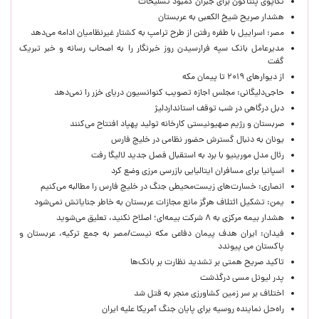
تکاپوی پنتاگون برای جبران کمبود تسلیحات
هشدار صریح شیخ الکعبی به عربستان
مصر: اسراییل با طفره رفتن از طرح ترامپ به کشتار غیرنظامیان ادامه می‌دهد
مدیرعامل بانک سپه فرارسیدن روز خبرنگار را به اصحاب رسانه و خبر تبریک
گفت
از دیوارهای ۲۰۱۹ تا پیمان مکه
حاجی‌دلیگانی: مجلس اجازه تصویب کنوانسیون دریای خزر را نمی‌دهد
دبل درگاهی در شب توقف استانداردلیژ
صربستان و رژیم صهیونیستی کارخانه تولید پهپاد افتتاح می‌کنند
یونان به دنبال گسترش حضور نظامی در خلیج فارس
رئال مدل مورینیو با برد به استقبال فصل جدید لالیگا رفت
اسپانیا برای مسافران ایتالیایی بازرسی مرزی وضع کرد
انصاری: خسارت‌های زیست‌محیطی جنگ در خلیج فارس را مطالبه‌ می‌کنیم
یمن: تشکیل ائتلاف هرگز مانع مجازات عربستان به خاطر جنایاتش نمی‌شود
هشدار بیمه مرکزی به ۸ شرکت بیمه‌ای؛ اصلاح نکنید، تعلیق می‌شوید
فیدان: ایران هدف پیمان دفاعی مکه نیست/مصر به جمع ترکیه، عربستان و
پاکستان می پیوندد
تاکید صریح همتی بر تشدید نظارت بر بانک‌ها
پدر لیونل مسی درگذشت
اختلاف بر سر زمین کشاورزی منجر به قتل شد
راه‌حل نماینده روسیه برای پایان جنگ آمریکا علیه ایران