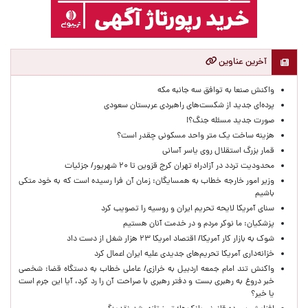
آخرین عناوین
واکنش صنعا به توافق سه جانبه مکه
پرده‌ای جدید از شکست‌های راهبردی عربستان سعودی
صورت جدید مسئله جنگ؟!
هزینه ساخت یک متر واحد مسکونی چقدر است؟
قمار بزرگ استقلال روی یاسر آسانی
محدودیت تردد در آزادراه تهران کرج قزوین تا ۲۰ شهریور/ جزئیات
وزیر امور خارجه خطاب به همسایگان: زمان آن فرا رسیده است که به خود متکی
باشیم
سنای آمریکا لایحه تحریم ایران و روسیه را تصویب کرد
پزشکیان: ما نوکر مردم و در خدمت آنان هستیم
شوک به بازار کار آمریکا/ اقتصاد امریکا ۲۳ هزار شغل از دست داد
خزانه‌داری آمریکا تحریم‌های جدیدی علیه ایران اعمال کرد
واکنش تند امام جمعه اردبیل به خرازی/ عاملی خطاب به دستگاه قضا: شخصی
خبر دروغ به رهبری بست و دفتر رهبری با صراحت آن را رد کرد، آیا این جرم است
یا خیر؟