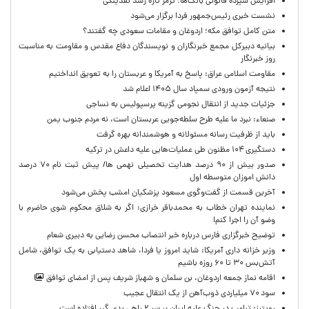
افزایش سپرده قانونی بانک‌ها؛ ترمز تازه رشد نقدینگی
نشست خبری رئیس‌جمهور فردا برگزار می‌شود
متن کامل توافق مکه؛ اردوغان و مقامات سعودی چه گفتند؟
بیانیه دبیرکل مجمع خبرنگاران و نویسندگان دفاع مقدس و مقاومت به مناسبت
روز خبرنگار
مقاومت اسلامی عراق: پاسخ به آمریکا و عربستان را به تعویق انداختیم
نتیجه آزمون ورودی سمپاد سال ۱۴۰۵ اعلام شد
جزئیات جدید از انتقال نجومی گزینه پرسپولیس به نساجی
صنعاء: نبرد ما علیه طرح سلطه‌جویی عربستان است، نه مردم جنوب یمن
باید از ظرفیت رسانه مسئولانه و هوشمندانه بهره گرفت
دستگیری ۱۰۴ مظنون طی عملیات‌هایی علیه داعش در ترکیه
صدور بیش از ۹۰ درصد هدایت تحصیلی نهمی ها/ پیش ثبت نام ۷۰ درصد
دانش اموزان متوسطه اول
آخرین قسمت از گفت‌وگوی مسعود پزشکیان امشب پخش می‌شود
نماینده تهران خطاب به محمدباقر خرازی: اگر به شلاق محکوم شوی حاضرم با
وضو آن را اجرا کنم!
توضیح خبرگزاری فارس درباره خبر انتصاب محسن رضایی به دبیری شعام
وزیر خزانه داری آمریکا: شاید امروز یا فردا، شاهد دستیابی به یک توافق، شامل
آتش‌بس ۳۰ تا ۶۰ روزه باشیم
اقامه نماز جمعه اردوغان، بن ‌سلمان و شهباز شریف پس از امضای توافق
سود ۷۰ میلیاردی ذوب‌آهن از یک انتقال عجیب