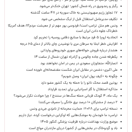
رویترز: ترامپ در جنگ علیه ایران بر سر ۲ راهی بدی گیر افتاده است
رگبار و رعدوبرق در راه شمال کشور؛ تهران خنک‌تر می‌شود
۱۷ تجاوز رژیم صهیونیستی به خاک سوریه در ۴۸ ساعت گذشته
تکلیف مدیرعامل استقلال قبل از لیگ مشخص می شود
ونس هم مثل ترامپ است/ فردوسی پور مهم تر از معیشت مردم؟!/ هدف آمریکا
خطرناک جلوه دادن ایران است
اتحادیه اروپا ۵ فرد مرتبط با صنایع دفاعی روسیه را تحریم کرد
افزایش خطر ابتلا به سرطان مری با نوشیدن چای بالاتر از دمای ۶۵ درجه
هشدار درباره فروش حواله‌های صوری خودروهای وارداتی
یکطرفه شدن جاده چالوس و آزادراه تهران–شمال از ساعت ۱۴
انصارالله: متجاوزان سعودی در یمن در امان نخواهند بود
علی اکبری: دشمن در مقابل ایران شکست مفتضحانه‌ای خورده است
چگونه به «کیف پول ایران» وصل شویم؟
پوتین قصد محک ناتو را با حمله به یک کشور عضو دارد
مذاکره استقلال با گلر اسپانیایی برای تمدید قرارداد
یک ماه، ۴ کودک قربانی حمله سگ‌ها در سنندج / چرا حوادث تکرار می‌شود؟
۲ درصد از مشترکان ۱۰ درصد برق خانگی را مصرف می‌کنند!
نسخه ترامپ برای ۲۰۲۸؛ حمایت محرمانه از نامزدی جی‌دی ونس
ترامپ: ما خودمان به موشک‌هایی که اوکراین درخواست کرده، نیاز داریم
موضع وزارت بهداشت درباره ظرفیت پزشکی کنکور ۱۴۰۵
باد و گردوخاک در بخش‌هایی از کشور/ دریای مازندران مواج است