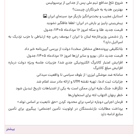
شروع تلخ مدافع تیم ملی پس از جدایی از پرسپولیس
بهترین هدیه به خبرنگاران چیست؟
استایل عجیب و بحث‌برانگیز بازیگر مرد سینمای ایران
پیش‌بینی پاییز پر بارش در ایران؛ لطفا غافلگیر نشوید
قیمت جدید طلا و سکه امروز ۱۶ مردادماه ۱۴۰۵/ جدول
راز دشمنی وزیرخارجه لبنان با ایران / یوسف رجی چه ارتباطی با حزب نزدیک به
اسرائیل دارد؟
بلاتکلیفی پرونده‌های مشاغل سخت/ دولت از بررسی آیین‌نامه خبر داد
قیمت جدید دلار، یورو و سایر ارزها امروز ۱۶ مردادماه ۱۴۰۵/ جدول
افزایش اعتبار کالابرگ الکترونیکی جدی شد/ جزییات جلسه ویژه دولت درباره
افزایش مبلغ کالابرگ
سامانه ضد موشکی لیزری؛ از بلوف سیاسی تا واقعیت میدانی
جزئیات ثبت ادعا، تهیه نقشه UTM و ارائه مادر سند اعلام شد
تلگراف: جنگ علیه ایران ممکن است به یکی از اشتباهات تاریخ تبدیل شود
خطر پنهان التهاب لثه برای استخوان‌ها
فرمان اجرایی دوباره ترامپ برای محدود کردن «حق تابعیت بر اساس تولد»
پرداخت مطالبات بازنشستگان در اولویت تأمین اجتماعی؛ پیگیری برای تأمین
منابع ادامه دارد
بیشتر