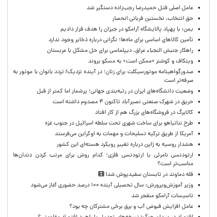
عامل اصلی قتل حمیدرضا رجب‌زاده دستگیر شد
حق انتخاب، نخستین قربانی انحصار
یمن: با پهپاد پالایشگاه آرامکو در جیزان را هدف قرار دادیم
تأمین کالاهای اساسی برای ماه‌ها؛ نگرانی درباره ذخایر وجود ندارد
راهکار جنبش النجباء عراق، دیپلماسی برای حل مشکل با عربستان
ویتکاف و کوشنر «ممکن است» به مسکو بروند
صدورگواهینامه موتورسیکلت برای زنان؛ در آینده نزدیک/ تردد بانوان با موتور به‌
صرفه‌تر است
وضعیت دانشگاه‌های ایران در رتبه‌بندی جهانی؛ پرشمار اما کمتر از قبل
حریق در شهرک صنعتی نصیرآباد تاکنون ۴ مصدوم داشته است
کالابرگ در فروشگاه‌های بزرگ هم از کار افتاد
طرح نتانیاهو برای ساخت شهری تحت سلطه اسرائیل در جنوب غزه
آمریکا از طریق ترکیه تسلیحات و مهمات به اوکراین می‌فرستد
هشدار روسیه به ژاپن درباره تغییر رویکرد هسته‌ای این کشور
ارتودنسی نامرئی یا ارتودنسی فلزی؛ کدام روش برای مرتب کردن دندان‌ها
مناسب‌تر است؟
قله دماوند در تابستان سفیدپوش شد!
وزیر آموزش‌وپرورش: سال تحصیلی آینده ۱۰۰ درصد حضوری آغاز می‌شود
تاسیسات آرامکو منفجر شد
عامل افزایش قبوض آب و برق برخی مشترکان چه بود؟