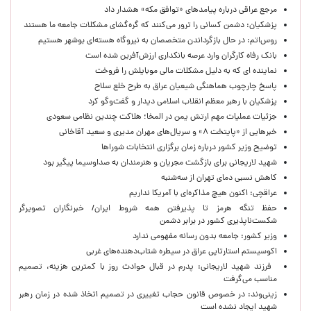
مرجع عراقی درباره پیامدهای «توافق مکه» هشدار داد
پزشکیان: دشمن کسانی را ترور می‌کنند که گره‌گشای مشکلات جامعه ما هستند
روس‌اتم: در حال بازگرداندن متخصصان به نیروگاه هسته‌ای بوشهر هستیم
بانک رفاه کارگران وارد عرصه بانکداری ارزش‌آفرین شده است
نماینده ای که به دلیل مشکلات مالی موبایلش را فروخت
پاسخ چارچوب هماهنگی شیعیان عراق به طرح خلع سلاح
پزشکیان با رهبر معظم انقلاب اسلامی دیدار و گفت‌وگو کرد
جزئیات عملیات مهم ارتش یمن در المخا؛ هلاکت چندین نظامی سعودی
خبرهایی از «پایتخت ۸» و سریال‌های مهران مدیری و سعید آقاخانی
توضیح وزیر کشور درباره زمان برگزاری انتخابات شوراها
شهید لاریجانی برای بازگشت مجریان و هنرمندان به صداوسیما پیگیر بود
کاهش نسبی دمای تهران از سه‌شنبه
عراقچی: اکنون هیچ مذاکره‌ای با آمریکا نداریم
حفظ تنگه هرمز تا پذیرفتن همه شروط ایران/ خبرنگاران تصویرگر
شکست‌ناپذیری کشور در برابر دشمن
وزیر کشور: جامعه بدون رسانه مفهومی ندارد
اکوسیستم استارتاپی عراق در سیطره شتاب‌دهنده‌‌های غربی
فرزند شهید لاریجانی: پدرم در قبال حوادث روز با کمترین هزینه، تصمیم
مناسب می‌گرفت
زینی‌وند: در خصوص قانون حجاب تغییری در تصمیم اتخاذ شده در زمان رهبر
شهید ایجاد نشده است