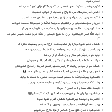
تبدیل شود
آخرین وضعیت عفونت‌های تنفسی در کشور/آنفلوانزای نوع B غالب شد
آخرین آمار مجردها، سن ازدواج و حمایت از جوانی جمعیت
تاکید معاون رئیس پارلمان عراق بر لزوم تصویب قانون حشد شعبی
پیروزی منچسترسیتی برابر اتلتیکو مادرید/ شاگردان سیموئنه کامبک خوردند
سخنگوی وزارت خارجه روسیه ژاپن را به «خیانت به تاریخ» متهم کرد
آیت الله آملی لاریجانی: ایران به هیچ قیمتی از تنگه هرمز عقب نشینی نخواهد
کرد
هشدار عضو شورا درباره پل تخریب‌شده کرج؛ سازه در وضعیت خطرناک
وال‌ استریت ژورنال: ترامپ می‌خواهد به تقابل با ایران پایان دهد
پاپ لئو بار دیگر خواستار پایان جنگ اوکراین شد
حرکت مشکوک یک هواپیما در نزدیکی پایگاه آمریکا در جیبوتی
حذف نام ترامپ در روایت ۳ رئیس‌جمهور اسبق آمریکا از تاریخ کشورشان
تصویری دردناک از دلفینی که یک هفته کنار جسد بچه‌اش ماند
زلنسکی: پیونگ‌یانگ به مسکو کمک می‌کند، سئول به کمک ما بیاید
رشد ۷۳ درصدی تجارت ایران و ترکیه در سایه محاصره دریایی
قیمت طلا، سکه و دلار امروز ۱۸ مرداد
پزشکیان: برادران ما در نیروهای مسلح کاری کردند کارستان
آژانس‌های توسعه بین‌المللی؛ کاهش فقر یا نفوذ نرم؟!
روایت طحان‌نظیف از بمباران بیت رهبری در ۹ اسفند
نتانیاهو: تا زمان خلع سلاح حماس از غزه خارج نمی‌شویم