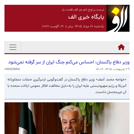
نیست بر لوح دلم جز الف قامت یار
پایگاه خبری الف
یک‌شنبه ۱۸ مرداد ۱۴۰۵ برابر با ۰۹ آگوست ۲۰۲۶
وزیر دفاع پاکستان: احساس می‌کنم جنگ ایران از سر گرفته نمی‌شود
۲۹ اردیبهشت ۱۴۰۵، ۱۵:۰۸
4050229050
«خواجه محمد آصف» وزیر دفاع پاکستان در گفت‌وگویی ازسرگیری حملات متجاوزانه
آمریکا و رژیم صهیونیستی علیه ایران را به دلیل مخالفت افکار عمومی ایالات متحده با
آن غیرمحتمل دانست.