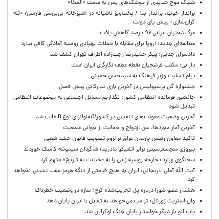
شلیک موج جدیدی از موشک‌های یمن به سمت «المخا»
برانداز خوب، برانداز بد! / پخت‌وپز ناشیانه در آشپزخانه‌ بی‌بی‌سی فارسی/ «تله
گران‌سازی» پیش پای دولت
مرگ دختران ایرانی ۹۶ درصد کاهش یافت
مطالعه‌ای جدید: اروپا برای مقابله با حملات پهپادی روسیه آمادگی کافی ندارد
دادسرای جنایی: پیکر حمیدرضا رجب‌زاده اطراف تهران کشف شد
دارابی: مکتب فرشچیان نقطه عطف نگارگری ایران است
پیام تسلیت وزیر فرهنگ به سیدحسن خمینی
جشنواره گل پرسپولیس در آخرین بازی تدارکاتی پیش فصل
جانشین فرمانده انتظامی کشور: نگذاریم مسائل اجتماعی به موضوعات انتظامی
تبدیل شود
آخرین وضعیت عفونت‌های تنفسی در کشور/آنفلوانزای نوع B غالب شد
آخرین آمار مجردها، سن ازدواج و حمایت از جوانی جمعیت
تاکید معاون رئیس پارلمان عراق بر لزوم تصویب قانون حشد شعبی
پیروزی منچسترسیتی برابر اتلتیکو مادرید/ شاگردان سیموئنه کامبک خوردند
سخنگوی وزارت خارجه روسیه ژاپن را به «خیانت به تاریخ» متهم کرد
آیت الله آملی لاریجانی: ایران به هیچ قیمتی از تنگه هرمز عقب نشینی نخواهد
کرد
هشدار عضو شورا درباره پل تخریب‌شده کرج؛ سازه در وضعیت خطرناک
وال‌ استریت ژورنال: ترامپ می‌خواهد به تقابل با ایران پایان دهد
پاپ لئو بار دیگر خواستار پایان جنگ اوکراین شد