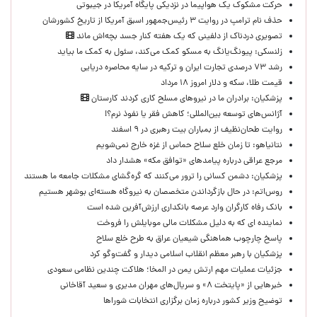
حرکت مشکوک یک هواپیما در نزدیکی پایگاه آمریکا در جیبوتی
حذف نام ترامپ در روایت ۳ رئیس‌جمهور اسبق آمریکا از تاریخ کشورشان
تصویری دردناک از دلفینی که یک هفته کنار جسد بچه‌اش ماند
زلنسکی: پیونگ‌یانگ به مسکو کمک می‌کند، سئول به کمک ما بیاید
رشد ۷۳ درصدی تجارت ایران و ترکیه در سایه محاصره دریایی
قیمت طلا، سکه و دلار امروز ۱۸ مرداد
پزشکیان: برادران ما در نیروهای مسلح کاری کردند کارستان
آژانس‌های توسعه بین‌المللی؛ کاهش فقر یا نفوذ نرم؟!
روایت طحان‌نظیف از بمباران بیت رهبری در ۹ اسفند
نتانیاهو: تا زمان خلع سلاح حماس از غزه خارج نمی‌شویم
مرجع عراقی درباره پیامدهای «توافق مکه» هشدار داد
پزشکیان: دشمن کسانی را ترور می‌کنند که گره‌گشای مشکلات جامعه ما هستند
روس‌اتم: در حال بازگرداندن متخصصان به نیروگاه هسته‌ای بوشهر هستیم
بانک رفاه کارگران وارد عرصه بانکداری ارزش‌آفرین شده است
نماینده ای که به دلیل مشکلات مالی موبایلش را فروخت
پاسخ چارچوب هماهنگی شیعیان عراق به طرح خلع سلاح
پزشکیان با رهبر معظم انقلاب اسلامی دیدار و گفت‌وگو کرد
جزئیات عملیات مهم ارتش یمن در المخا؛ هلاکت چندین نظامی سعودی
خبرهایی از «پایتخت ۸» و سریال‌های مهران مدیری و سعید آقاخانی
توضیح وزیر کشور درباره زمان برگزاری انتخابات شوراها