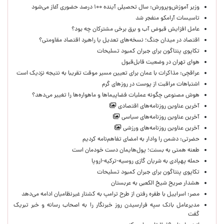
وزیر آموزش‌وپرورش: سال تحصیلی آینده ۱۰۰ درصد حضوری آغاز می‌شود
تاسیسات آرامکو منفجر شد
عامل افزایش قبوض آب و برق برخی مشترکان چه بود؟
اقتصاد در میدان جنگ؛ نسخه‌های تعدیل یا راهبرد اقتصاد مقاومتی؟
تکاپوی پنتاگون برای جبران کمبود تسلیحات
هوای تهران در وضعیت قابل‌قبول
عراقچی: مذاکرات با عمان برای تعیین مسیر موقت تقریبا به نتیجه نزدیک است
اشتباهات مراقبت از پوست در روزهای گرم
هوش مصنوعی چگونه عملیات فضاپیماها و ماهواره‌ها را تغییر می‌دهد؟
آخرین عناوین روزنامه‌های اقتصادی
آخرین عناوین روزنامه‌های سیاسی
آخرین عناوین روزنامه‌های ورزشی
حضرتی: دشمن را وادار به امضای تفاهم‌نامه کردیم
طعنه همتی به بسنت؛ پول‌هایمان دست خودمان است
حمله پهپادی به شریان گازی روسیه-ترکیه-اروپا
تکاپوی پنتاگون برای جبران کمبود تسلیحات
هشدار صریح شیخ الکعبی به عربستان
مصر: اسراییل با طفره رفتن از طرح ترامپ به کشتار غیرنظامیان ادامه می‌دهد
مدیرعامل بانک سپه فرارسیدن روز خبرنگار را به اصحاب رسانه و خبر تبریک
گفت