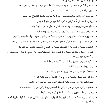
از دیوارهای ۲۰۱۹ تا پیمان مکه
حاجی‌دلیگانی: مجلس اجازه تصویب کنوانسیون دریای خزر را نمی‌دهد
دبل درگاهی در شب توقف استانداردلیژ
صربستان و رژیم صهیونیستی کارخانه تولید پهپاد افتتاح می‌کنند
یونان به دنبال گسترش حضور نظامی در خلیج فارس
رئال مدل مورینیو با برد به استقبال فصل جدید لالیگا رفت
اسپانیا برای مسافران ایتالیایی بازرسی مرزی وضع کرد
انصاری: خسارت‌های زیست‌محیطی جنگ در خلیج فارس را مطالبه‌ می‌کنیم
یمن: تشکیل ائتلاف هرگز مانع مجازات عربستان به خاطر جنایاتش نمی‌شود
هشدار بیمه مرکزی به ۸ شرکت بیمه‌ای؛ اصلاح نکنید، تعلیق می‌شوید
فیدان: ایران هدف پیمان دفاعی مکه نیست/مصر به جمع ترکیه، عربستان و
پاکستان می پیوندد
تاکید صریح همتی بر تشدید نظارت بر بانک‌ها
پدر لیونل مسی درگذشت
اختلاف بر سر زمین کشاورزی منجر به قتل شد
راه‌حل نماینده روسیه برای پایان جنگ آمریکا علیه ایران
تظاهرات هزاران نفری علیه دولت «فردریش مرتس» در آلمان
هانتر بایدن: سرطان جو بایدن به استخوان‌هایش سرایت کرده است
روایت رسانه عبری از دخالت آشکار ترامپ در کوبا
زمان پایان جنگ از نظر کیهان/ اظهارات خرازی اتفاقی نیست/ آیا سایپا آماده
واگذاری است؟