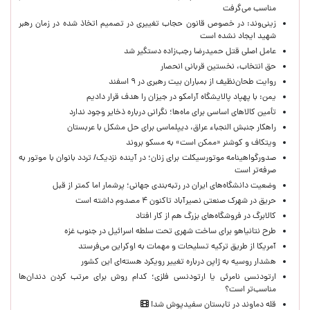
مناسب می‌گرفت
زینی‌وند: در خصوص قانون حجاب تغییری در تصمیم اتخاذ شده در زمان رهبر
شهید ایجاد نشده است
عامل اصلی قتل حمیدرضا رجب‌زاده دستگیر شد
حق انتخاب، نخستین قربانی انحصار
روایت طحان‌نظیف از بمباران بیت رهبری در ۹ اسفند
یمن: با پهپاد پالایشگاه آرامکو در جیزان را هدف قرار دادیم
تأمین کالاهای اساسی برای ماه‌ها؛ نگرانی درباره ذخایر وجود ندارد
راهکار جنبش النجباء عراق، دیپلماسی برای حل مشکل با عربستان
ویتکاف و کوشنر «ممکن است» به مسکو بروند
صدورگواهینامه موتورسیکلت برای زنان؛ در آینده نزدیک/ تردد بانوان با موتور به‌
صرفه‌تر است
وضعیت دانشگاه‌های ایران در رتبه‌بندی جهانی؛ پرشمار اما کمتر از قبل
حریق در شهرک صنعتی نصیرآباد تاکنون ۴ مصدوم داشته است
کالابرگ در فروشگاه‌های بزرگ هم از کار افتاد
طرح نتانیاهو برای ساخت شهری تحت سلطه اسرائیل در جنوب غزه
آمریکا از طریق ترکیه تسلیحات و مهمات به اوکراین می‌فرستد
هشدار روسیه به ژاپن درباره تغییر رویکرد هسته‌ای این کشور
ارتودنسی نامرئی یا ارتودنسی فلزی؛ کدام روش برای مرتب کردن دندان‌ها
مناسب‌تر است؟
قله دماوند در تابستان سفیدپوش شد!