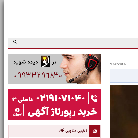
4050229005
آخرین عناوین