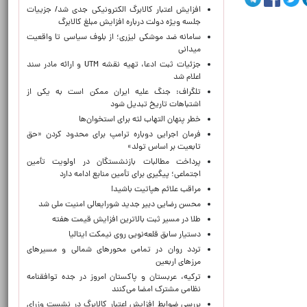
افزایش اعتبار کالابرگ الکترونیکی جدی شد/ جزییات
جلسه ویژه دولت درباره افزایش مبلغ کالابرگ
سامانه ضد موشکی لیزری؛ از بلوف سیاسی تا واقعیت
میدانی
جزئیات ثبت ادعا، تهیه نقشه UTM و ارائه مادر سند
اعلام شد
تلگراف: جنگ علیه ایران ممکن است به یکی از
اشتباهات تاریخ تبدیل شود
خطر پنهان التهاب لثه برای استخوان‌ها
فرمان اجرایی دوباره ترامپ برای محدود کردن «حق
تابعیت بر اساس تولد»
پرداخت مطالبات بازنشستگان در اولویت تأمین
اجتماعی؛ پیگیری برای تأمین منابع ادامه دارد
مراقب علائم هپاتیت باشید!
محسن رضایی دبیر جدید شورایعالی امنیت ملی شد
طلا در مسیر ثبت بالاترین افزایش قیمت هفته
دستیار سابق قلعه‌نویی روی نیمکت ایتالیا
تردد روان در تمامی محورهای شمالی و مسیرهای
مرزهای اربعین
ترکیه، عربستان و پاکستان امروز در جده توافقنامه
نظامی مشترک امضا می‌کنند
بررسی ضوابط افزایش اعتبار کالابرگ در نشست وزرای