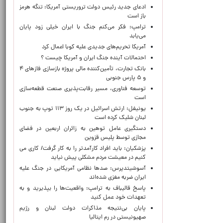
ادعای جدید رئیس دولت تروریستی آمریکا: تنگه هرمز
باز است
ترامپ: فکر می‌کنم جنگ با ایران خیلی زود پایان
می‌یابد
آمریکا تحریم‌های جدیدی علیه کوبا اعمال کرد
احتمالات آینده جنگ ایران و آمریکا چیست ؟
بانک تجارت، تأمین‌کننده مالی پروژه بازسازی فازهای ۴
و ۵ پارس جنوبی
توسعه فناوری، مسیر رقابت‌پذیری صنعت قطعه‌سازی
است
یونیفل: ارتش اسرائیل در یک روز ۱۱۳ توپ به جنوب
لبنان شلیک کرده است
دستگیری عامل توهین به زائران اربعین در فضای
مجازی توسط پلیس قزوین
پزشکیان: باید افراد کارآمدتر را به کار گرفت/ کاری می
کنیم در معیشت مردم مشکلی پیش نیاید
آسوشیتدپرس: صدها نظامی آمریکایی در جنگ علیه
ایران ضربه مغزی شده‌اند
پاسخ قالیباف به ترامپ: واقعیت‌ها را بپذیرید و به
تعهدات خود عمل کنید
پایان بی‌نتیجه مذاکرات دولت لبنان و رژیم
صهیونیستی در رم ایتالیا