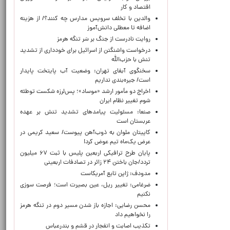
اقتصاد و کار
والدین با تخلف سرویس مدارس چه کنند؟/ از هزینه
اضافه تا معطلی دانش‌آموز
روایت نادرست از جنگ بر سَر تنگه هرمز
درخواست واشنگتن از اسرائیل برای خودداری از تشدید
تنش با حزب‌الله
سخنگوی آبفای تهران: وضعیت آب پایتخت پایدار
است/ جیره‌بندی نداریم
اخراج دو مأمور ارشد «موساد»؛ پس‌لرزه شکست توطئه
شوم تغییر نظام ایران
صنعا: مسئولیت پیامدهای تشدید تنش بر عهده
عربستان است
کاپیتان ملوان به ذوب‌آهن پیوست/ سعید کریمی در
عرض یک‌ماه تیم عوض کرد!
پایان طرح ترافیکی اربعین پلیس با ثبت ۶۷ میلیون
تردد/جان باختن ۲۴ زائر در تصادفات اربعینی
مدودف: ژاپن تابع آمریکاست
ضرغامی: تغییر ریل، عین بصیرت است؛ فرصت سوزی
نکنیم
محسن رضایی: اجازه باز شدن مسیر دوم در تنگه هرمز
را نخواهیم داد
تکذیب اصابت و انفجار در قشم و بندرعباس