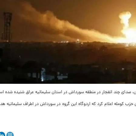
ادین، صدای چند انفجار در منطقه سورداش در استان سلیمانیه عراق شنیده شده ا
ران حزب کومله اعلام کرد که اردوگاه این گروه در سورداش در اطراف سلیمانیه 