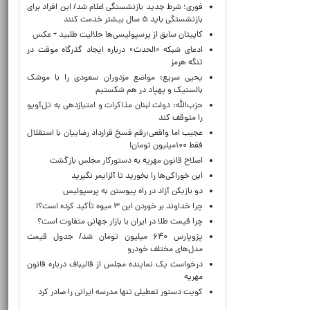
فوری؛ شرط جدید بازنشستگی اعلام شد/ این افراد برای
بازنشستگی باید ۵ سال بیشتر خدمت کنند
کاپیتان سابق از پرسپولیسی‌ها حلالیت طلبید + عکس
ادعای شبکه «الحدث» درباره ایجاد گذرگاه موقت در
تنگه هرمز
یحیی سریع: مواضع مزدوران سعودی را با موشک
بالستیک و پهپاد در هم شکستیم
حزب‌الله: دولت لبنان مذاکرات و امتیازدهی به تل‌آویو
را متوقف کند
عجیب اما واقعی:رقم فسخ قرارداد رضاییان با استقلال
فقط ۱۰۰میلیون تومان!
اصلاح قانون مهریه به دستورکار مجلس بازگشت
این خوراکی‌ها را بخورید تا آلزایمر نگیرید
دو بازیکن آزاد در راه پیوستن به پرسپولیس
چرا خداوند بر خوردن این ۳ میوه تأکید کرده است؟!
چرا قیمت طلا در ایران با بازار جهانی متفاوت است؟
پژوپارس ۶۴۰ میلیون تومان شد/ جدول قیمت
مدل‌های مختلف خودرو
درخواست یک نماینده مجلس از قالیباف درباره قانون
مهریه
کویت دستور تعطیلی تنها مدرسه ایرانی را صادر کرد