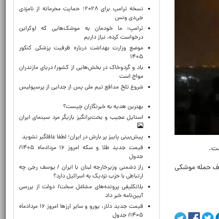
نسخه ترامپ برای ۲۰۲۸؛ حمایت محرمانه از نامزدی
جی‌دی ونس
ترامپ: ما خودمان به موشک‌هایی که اوکراین
درخواست کرده، نیاز داریم
موضع وزارت بهداشت درباره ظرفیت پزشکی کنکور
۱۴۰۵
باد و گردوخاک در بخش‌هایی از کشور/ دریای مازندران
مواج است
شروع تلخ مدافع تیم ملی پس از جدایی از پرسپولیس
بهترین هدیه به خبرنگاران چیست؟
استایل عجیب و بحث‌برانگیز بازیگر مرد سینمای ایران
پیش‌بینی پاییز پر بارش در ایران؛ لطفا غافلگیر نشوید
ست.
قیمت جدید طلا و سکه امروز ۱۶ مردادماه ۱۴۰۵/
جدول
هدف حمله موشکی
راز دشمنی وزیرخارجه لبنان با ایران / یوسف رجی چه
ارتباطی با حزب نزدیک به اسرائیل دارد؟
بلاتکلیفی پرونده‌های مشاغل سخت/ دولت از بررسی
آیین‌نامه خبر داد
قیمت جدید دلار، یورو و سایر ارزها امروز ۱۶ مردادماه
۱۴۰۵/ جدول