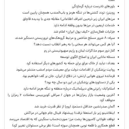
است
باورهای نادرست درباره گرمازدگی
رویترز: تردد کشتی‌ها در تنگه هرمز و باب‌المندب همچنان پایین است
مرزهای ایران زیر ذره‌بین اشراف اطلاعاتی/ مقابله جدی با پدیده قاچاق
خدمات اربعین در مرزها بدون وقفه ادامه دارد
جزئیات فعال‌سازی «کیف پول ایران» اعلام شد
سپاه: ۸ شرور مسلح شاخص و مرتبط گروهک‌های تروریستی دستگیر شدند
آیا هر کس می‌تواند هر سخنی را به رهبر انقلاب نسبت دهد؟
آغاز دور سوم مذاکرات لبنان و رژیم صهیونیستی در رم
مسئله مانایی ایران و اصلاح الگوی توسعه
بغداد: نباید از خاک عراق برای حمله به کشورهای دیگر استفاده کرد
روایت پزشکیان از اقدامات دولت برای معیشت مردم امشب منتشر می‌شود
فرمانده نیروی هوایی ارتش: در دفاع از ایران، جان بر کف خواهیم بود
یکی از دستاوردهای پزشکیان در این دو سال چه بود؟
اسلام‌آباد: رایزنی‌های دیپلماتیک درباره منطقه و تنگه هرمز ادامه دارد
آخرین وضعیت بازار رمزارزها در جهان / صرافی کوین‌بیس معاملات ۶ رمزارز را
متوقف کرد
آلمان صدرنشین حداقل دستمزد اروپا از نظر قدرت خرید شد
اینفانتینو زیر بار استعفا نرفت/ پیشنهاد فینال جام جهانی در مراکش
توقف طولانی کامیون‌ها پشت مرز؛ صورت‌حساب سنگینی که به اقتصاد می‌رسد
قطع همکاری با قلعه نویی همچنان سوژه است/ نظر برخی مسئولان تغییر کرد!