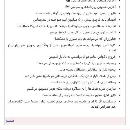
آخرین عناوین روزنامه‌های ورزشی
آخرین عناوین روزنامه‌های سیاسی
فارن‌پالیسی: عربستان در بن‌بست راهبردی گرفتار شده است
انهدام باند قاچاق بیش از ۵ میلیون لیتر سوخت در بندرعباس
اندیشکده هادسن: چین می‌تواند با موشک اتمی به خاک آمریکا حمله کند
ترامپ: ترجیح می‌دهم با ایرانی‌‌ها به توافق برسم
فناوری‌ای که می‌تواند هر رمز عبوری را بشکند!
کارشناس اوراسیا: پیامدهای کنوانسیون خزر از واگذاری بحرین هم زیان‌بارتر
است
خروج ناگهانی نتانیاهو از مراسمی به دلایل امنیتی
روسیه: ماکرون به کی‌یف دستور حملات تروریستی می‌دهد
پنجره‌ نقل و انتقالاتی استقلال بسته ماند
یمن از هدف قرار دادن یک نفتکش عربستانی در خلیج عدن خبر داد
رسانه عبری: اسرائیل دچار ناترازی برق شده است
سازمان ملل: طرف‌ها را به مذاکره درباره تنگه هرمز تشویق می‌کنیم
فارن افرز: محور مقاومت دست نخورده باقی مانده است
پزشکیان: اگر تا امروز مانده‌ایم، به‌خاطر مردم نجیب ایران است/ حتی گلایه‌مندان
هم همراهی کردند
بیشتر