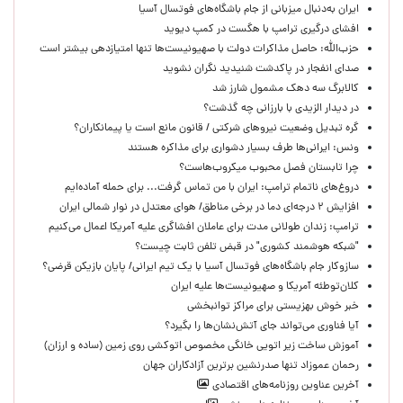
ایران به‌دنبال میزبانی از جام باشگاه‌های فوتسال آسیا
افشای درگیری ترامپ با هگست در کمپ دیوید
حزب‌الله: حاصل مذاکرات دولت با صهیونیست‌ها تنها امتیازدهی‌ بیشتر است
صدای انفجار در پاکدشت شنیدید نگران نشوید
کالابرگ سه دهک مشمول شارز شد
در دیدار الزیدی با بارزانی چه گذشت؟
گره تبدیل وضعیت نیروهای شرکتی / قانون مانع است یا پیمانکاران؟
ونس: ایرانی‌ها طرف بسیار دشواری برای مذاکره هستند
چرا تابستان فصل محبوب میکروب‌هاست؟
دروغ‌های ناتمام ترامپ: ایران با من تماس گرفت... برای حمله آماده‌ایم
افزایش ۲ درجه‌ای دما در برخی مناطق/ هوای معتدل در نوار شمالی ایران
ترامپ: زندان طولانی مدت برای عاملان افشاگری‌ علیه آمریکا اعمال می‌کنیم
"شبکه هوشمند کشوری" در قبض تلفن ثابت چیست؟
سازوکار جام باشگاه‌های فوتسال آسیا با یک تیم ایرانی/ پایان بازیکن قرضی؟
کلان‌توطئه آمریکا و صهیونیست‌ها علیه ایران
خبر خوش بهزیستی برای مراکز توانبخشی
آیا فناوری می‌تواند جای آتش‌نشان‌ها را بگیرد؟
آموزش ساخت زیر اتویی خانگی مخصوص اتوکشی روی زمین (ساده و ارزان)
رحمان عموزاد تنها صدرنشین برترین آزادکاران جهان
آخرین عناوین روزنامه‌های اقتصادی