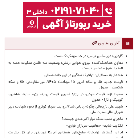
آخرین عناوین
گاردین: دیپلماسی ترامپ در حد مهدکودک است
معاون هماهنگ‌کننده نیروی هوایی ارتش: وضعیت سه خلبان عملیات حمله به
العدید هنوز مشخص نیست
هشدار به مسافران؛ ترافیک سنگین در این جاده شمالی
قیمت جدید طلا و سکه امروز ۱۵ مردادماه ۱۴۰۵/ مرز مقاومتی طلا و سکه
شکست + جدول
سقوط آزاد قیمت خودرو در بازار/ آخرین قیمت پراید، پژو، ساینا، شاهین،
کوییک و تارا + جدول
شهید علی لاریجانی چگونه ردیابی شد؟/ روایت سردار کوثری از نحوه شهادت دبیر
شورای عالی امنیت ملی
ماجرای نصب سنگ مزار اکبر عبدی چیست؟
تکذیب شایعه «معافیت سربازان فراری»
ایران: گسترش زرادخانه سلاح‌های هسته‌ای آمریکا تهدیدی برای کل بشریت