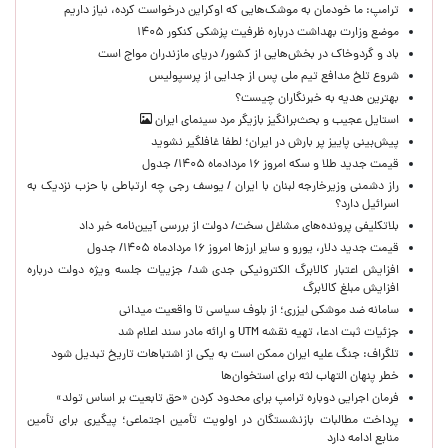
ترامپ: ما خودمان به موشک‌هایی که اوکراین درخواست کرده، نیاز داریم
موضع وزارت بهداشت درباره ظرفیت پزشکی کنکور ۱۴۰۵
باد و گردوخاک در بخش‌هایی از کشور/ دریای مازندران مواج است
شروع تلخ مدافع تیم ملی پس از جدایی از پرسپولیس
بهترین هدیه به خبرنگاران چیست؟
استایل عجیب و بحث‌برانگیز بازیگر مرد سینمای ایران
پیش‌بینی پاییز پر بارش در ایران؛ لطفا غافلگیر نشوید
قیمت جدید طلا و سکه امروز ۱۶ مردادماه ۱۴۰۵/ جدول
راز دشمنی وزیرخارجه لبنان با ایران / یوسف رجی چه ارتباطی با حزب نزدیک به
اسرائیل دارد؟
بلاتکلیفی پرونده‌های مشاغل سخت/ دولت از بررسی آیین‌نامه خبر داد
قیمت جدید دلار، یورو و سایر ارزها امروز ۱۶ مردادماه ۱۴۰۵/ جدول
افزایش اعتبار کالابرگ الکترونیکی جدی شد/ جزییات جلسه ویژه دولت درباره
افزایش مبلغ کالابرگ
سامانه ضد موشکی لیزری؛ از بلوف سیاسی تا واقعیت میدانی
جزئیات ثبت ادعا، تهیه نقشه UTM و ارائه مادر سند اعلام شد
تلگراف: جنگ علیه ایران ممکن است به یکی از اشتباهات تاریخ تبدیل شود
خطر پنهان التهاب لثه برای استخوان‌ها
فرمان اجرایی دوباره ترامپ برای محدود کردن «حق تابعیت بر اساس تولد»
پرداخت مطالبات بازنشستگان در اولویت تأمین اجتماعی؛ پیگیری برای تأمین
منابع ادامه دارد