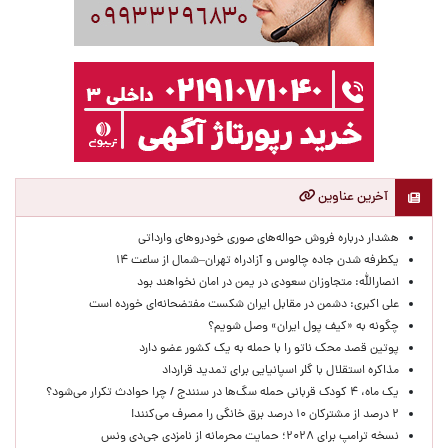
آخرین عناوین
هشدار درباره فروش حواله‌های صوری خودروهای وارداتی
یکطرفه شدن جاده چالوس و آزادراه تهران–شمال از ساعت ۱۴
انصارالله: متجاوزان سعودی در یمن در امان نخواهند بود
علی اکبری: دشمن در مقابل ایران شکست مفتضحانه‌ای خورده است
چگونه به «کیف پول ایران» وصل شویم؟
پوتین قصد محک ناتو را با حمله به یک کشور عضو دارد
مذاکره استقلال با گلر اسپانیایی برای تمدید قرارداد
یک ماه، ۴ کودک قربانی حمله سگ‌ها در سنندج / چرا حوادث تکرار می‌شود؟
۲ درصد از مشترکان ۱۰ درصد برق خانگی را مصرف می‌کنند!
نسخه ترامپ برای ۲۰۲۸؛ حمایت محرمانه از نامزدی جی‌دی ونس