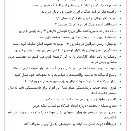
ادعای جدید رئیس دولت تروریستی آمریکا: تنگه هرمز باز است
ترامپ: فکر می‌کنم جنگ با ایران خیلی زود پایان می‌یابد
آمریکا تحریم‌های جدیدی علیه کوبا اعمال کرد
احتمالات آینده جنگ ایران و آمریکا چیست ؟
بانک تجارت، تأمین‌کننده مالی پروژه بازسازی فازهای ۴ و ۵ پارس جنوبی
توسعه فناوری، مسیر رقابت‌پذیری صنعت قطعه‌سازی است
یونیفل: ارتش اسرائیل در یک روز ۱۱۳ توپ به جنوب لبنان شلیک کرده است
دستگیری عامل توهین به زائران اربعین در فضای مجازی توسط پلیس قزوین
پزشکیان: باید افراد کارآمدتر را به کار گرفت/ کاری می کنیم در معیشت مردم
مشکلی پیش نیاید
آسوشیتدپرس: صدها نظامی آمریکایی در جنگ علیه ایران ضربه مغزی شده‌اند
پاسخ قالیباف به ترامپ: واقعیت‌ها را بپذیرید و به تعهدات خود عمل کنید
پایان بی‌نتیجه مذاکرات دولت لبنان و رژیم صهیونیستی در رم ایتالیا
فوری؛ شرط جدید بازنشستگی اعلام شد/ این افراد برای بازنشستگی باید ۵ سال
بیشتر خدمت کنند
کاپیتان سابق از پرسپولیسی‌ها حلالیت طلبید + عکس
ادعای شبکه «الحدث» درباره ایجاد گذرگاه موقت در تنگه هرمز
یحیی سریع: مواضع مزدوران سعودی را با موشک بالستیک و پهپاد در هم
شکستیم
حزب‌الله: دولت لبنان مذاکرات و امتیازدهی به تل‌آویو را متوقف کند