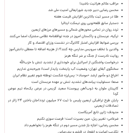
مراقب علائم هپاتیت باشید!
محسن رضایی دبیر جدید شورایعالی امنیت ملی شد
طلا در مسیر ثبت بالاترین افزایش قیمت هفته
دستیار سابق قلعه‌نویی روی نیمکت ایتالیا
تردد روان در تمامی محورهای شمالی و مسیرهای مرزهای اربعین
ترکیه، عربستان و پاکستان امروز در جده توافقنامه نظامی مشترک امضا می‌کنند
بررسی ضوابط افزایش اعتبار کالابرگ در نشست وزرای اقتصاد و کار
والدین با تخلف سرویس مدارس چه کنند؟/ از هزینه اضافه تا معطلی دانش‌آموز
روایت نادرست از جنگ بر سَر تنگه هرمز
درخواست واشنگتن از اسرائیل برای خودداری از تشدید تنش با حزب‌الله
سخنگوی آبفای تهران: وضعیت آب پایتخت پایدار است/ جیره‌بندی نداریم
اخراج دو مأمور ارشد «موساد»؛ پس‌لرزه شکست توطئه شوم تغییر نظام ایران
صنعا: مسئولیت پیامدهای تشدید تنش بر عهده عربستان است
کاپیتان ملوان به ذوب‌آهن پیوست/ سعید کریمی در عرض یک‌ماه تیم عوض
کرد!
پایان طرح ترافیکی اربعین پلیس با ثبت ۶۷ میلیون تردد/جان باختن ۲۴ زائر در
تصادفات اربعینی
مدودف: ژاپن تابع آمریکاست
ضرغامی: تغییر ریل، عین بصیرت است؛ فرصت سوزی نکنیم
محسن رضایی: اجازه باز شدن مسیر دوم در تنگه هرمز را نخواهیم داد
تکذیب اصابت و انفجار در قشم و بندرعباس