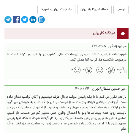
ترامپ
حمله آمریکا به ایران
مذاکرات ایران و آمریکا
دیدگاه کاربران
مجتهدزادگان
۴۲۱۰۲۶۵
شوربختانه ترامپ نقشه نابودی زیرساخت های کشورمان را ترسیم کرده است تا
درصورت شکست مذاکرات آنرا عملی کند.
۰
۰
۱
۰
۰
امیر حسین سلطان/تهران
۴۲۱۰۲۷۴
باز هم تکرار می کنم ما با یک رئیس دولت نرمال طرف نیستیم و آقای ترامپ نشان داده
است گرچه در مواقعی قیافه و ژست صلح دوست و غیر جنگ طلب به خودش می گیرد
اما در ارتکاب به جنایت نیز رحم و مروتی نداشته و ندارد. از اینرو در محاسبات مان می
بایست روی همه پیشامدها ولو با احتمال وقوع حتی بسیار کم نیز حساب باز کنیم.
تمامی تلاش ها برای بیدارباش جامعه آمریکا باید به کار گرفته شوند تا بلکه آنها رئیس
جمهورشان را از ادامه رویکرد زیاده خواهی ها و دست زدن به جنایت ها بازدارند. والله
اعلم