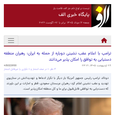
نیست بر لوح دلم جز الف قامت یار
پایگاه خبری الف
جمعه ۱۶ مرداد ۱۴۰۵ برابر با ۰۷ آگوست ۲۰۲۶
ترامپ با اعلام عقب نشینی دوباره از حمله به ایران: رهبران منطقه
دستیابی به توافق را امکان پذیر می‌دانند
۲۸ اردیبهشت ۱۴۰۵، ۲۳:۲۱
4050228100
۴ نظر، ۰ در صف انتشار و ۰ تکراری یا غیرقابل انتشار
دونالد ترامپ رئیس جمهور آمریکا بار دیگر با تکرار ادعاها و تهدیداتش در سناریوی
تهدید و عقب نشینی اعلام کرد: رهبران عربستان سعودی، قطر و امارات بر این باورند
که دست‌یابی به توافقی قابل‌قبول برای ما و کل منطقه امکان‌پذیر است.