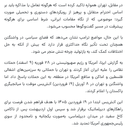
در مقابل، تهران همواره تاکید کرده است که هرگونه تعامل یا مذاکره باید بر
اساس احترام متقابل و پرهیز از رویکردهای دستوری و تحمیلی صورت
گیرد؛ موضوعی که از نگاه مقامات ایرانی، شرط اساسی برای هرگونه
پیشرفت در مسیر گفت‌وگوها محسوب می‌شود.
با این حال، مواضع ترامپ نشان می‌دهد که فضای سیاسی در واشنگتن
همچنان تحت تأثیر نگاه حداکثری قرار دارد که بیش از آنکه به حل
اختلافات کمک کند، به بازتولید چرخه تنش منجر می شود.
به گزارش ایرنا، آمریکا و رژیم صهیونیستی در ۲۸ فوریه (۹ اسفند) حملات
نظامی را علیه ایران آغاز کردند و تهران با حملاتی به سرزمین‌های اشغالی
فلسطین و اماکن و منافع آمریکا در منطقه، به این حملات پاسخ داد اما
واشنگتن و تهران در ۸ آوریل (۱۹ فروردین) آتش‌بس موقت با میانجیگری
پاکستان را اعلام کردند.
این آتش‌بس ابتدا در ۱۹ فروردین ۱۴۰۵ با هدف فراهم شدن فرصت برای
راهکارهای دیپلماتیک برقرار شد و سپس اول اردیبهشت پس از ناکامی
کاخ سفید در میدان دیپلماسی، به‌صورت یکجانبه و نامحدود از سوی
رئیس‌جمهوری آمریکا تمدید شد.