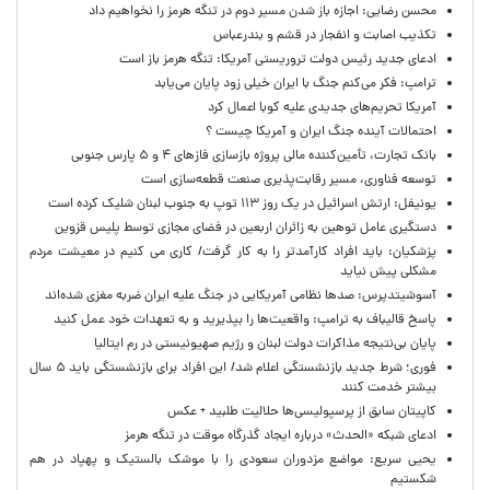
محسن رضایی: اجازه باز شدن مسیر دوم در تنگه هرمز را نخواهیم داد
تکذیب اصابت و انفجار در قشم و بندرعباس
ادعای جدید رئیس دولت تروریستی آمریکا: تنگه هرمز باز است
ترامپ: فکر می‌کنم جنگ با ایران خیلی زود پایان می‌یابد
آمریکا تحریم‌های جدیدی علیه کوبا اعمال کرد
احتمالات آینده جنگ ایران و آمریکا چیست ؟
بانک تجارت، تأمین‌کننده مالی پروژه بازسازی فازهای ۴ و ۵ پارس جنوبی
توسعه فناوری، مسیر رقابت‌پذیری صنعت قطعه‌سازی است
یونیفل: ارتش اسرائیل در یک روز ۱۱۳ توپ به جنوب لبنان شلیک کرده است
دستگیری عامل توهین به زائران اربعین در فضای مجازی توسط پلیس قزوین
پزشکیان: باید افراد کارآمدتر را به کار گرفت/ کاری می کنیم در معیشت مردم
مشکلی پیش نیاید
آسوشیتدپرس: صدها نظامی آمریکایی در جنگ علیه ایران ضربه مغزی شده‌اند
پاسخ قالیباف به ترامپ: واقعیت‌ها را بپذیرید و به تعهدات خود عمل کنید
پایان بی‌نتیجه مذاکرات دولت لبنان و رژیم صهیونیستی در رم ایتالیا
فوری؛ شرط جدید بازنشستگی اعلام شد/ این افراد برای بازنشستگی باید ۵ سال
بیشتر خدمت کنند
کاپیتان سابق از پرسپولیسی‌ها حلالیت طلبید + عکس
ادعای شبکه «الحدث» درباره ایجاد گذرگاه موقت در تنگه هرمز
یحیی سریع: مواضع مزدوران سعودی را با موشک بالستیک و پهپاد در هم
شکستیم