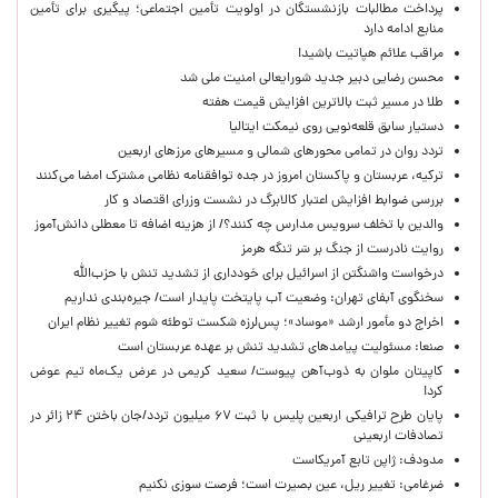
پرداخت مطالبات بازنشستگان در اولویت تأمین اجتماعی؛ پیگیری برای تأمین
منابع ادامه دارد
مراقب علائم هپاتیت باشید!
محسن رضایی دبیر جدید شورایعالی امنیت ملی شد
طلا در مسیر ثبت بالاترین افزایش قیمت هفته
دستیار سابق قلعه‌نویی روی نیمکت ایتالیا
تردد روان در تمامی محورهای شمالی و مسیرهای مرزهای اربعین
ترکیه، عربستان و پاکستان امروز در جده توافقنامه نظامی مشترک امضا می‌کنند
بررسی ضوابط افزایش اعتبار کالابرگ در نشست وزرای اقتصاد و کار
والدین با تخلف سرویس مدارس چه کنند؟/ از هزینه اضافه تا معطلی دانش‌آموز
روایت نادرست از جنگ بر سَر تنگه هرمز
درخواست واشنگتن از اسرائیل برای خودداری از تشدید تنش با حزب‌الله
سخنگوی آبفای تهران: وضعیت آب پایتخت پایدار است/ جیره‌بندی نداریم
اخراج دو مأمور ارشد «موساد»؛ پس‌لرزه شکست توطئه شوم تغییر نظام ایران
صنعا: مسئولیت پیامدهای تشدید تنش بر عهده عربستان است
کاپیتان ملوان به ذوب‌آهن پیوست/ سعید کریمی در عرض یک‌ماه تیم عوض
کرد!
پایان طرح ترافیکی اربعین پلیس با ثبت ۶۷ میلیون تردد/جان باختن ۲۴ زائر در
تصادفات اربعینی
مدودف: ژاپن تابع آمریکاست
ضرغامی: تغییر ریل، عین بصیرت است؛ فرصت سوزی نکنیم