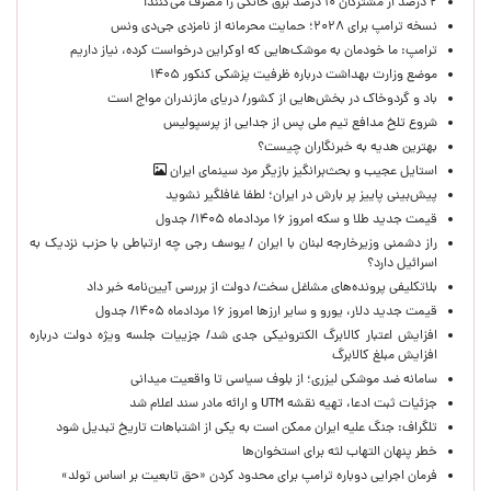
۲ درصد از مشترکان ۱۰ درصد برق خانگی را مصرف می‌کنند!
نسخه ترامپ برای ۲۰۲۸؛ حمایت محرمانه از نامزدی جی‌دی ونس
ترامپ: ما خودمان به موشک‌هایی که اوکراین درخواست کرده، نیاز داریم
موضع وزارت بهداشت درباره ظرفیت پزشکی کنکور ۱۴۰۵
باد و گردوخاک در بخش‌هایی از کشور/ دریای مازندران مواج است
شروع تلخ مدافع تیم ملی پس از جدایی از پرسپولیس
بهترین هدیه به خبرنگاران چیست؟
استایل عجیب و بحث‌برانگیز بازیگر مرد سینمای ایران
پیش‌بینی پاییز پر بارش در ایران؛ لطفا غافلگیر نشوید
قیمت جدید طلا و سکه امروز ۱۶ مردادماه ۱۴۰۵/ جدول
راز دشمنی وزیرخارجه لبنان با ایران / یوسف رجی چه ارتباطی با حزب نزدیک به
اسرائیل دارد؟
بلاتکلیفی پرونده‌های مشاغل سخت/ دولت از بررسی آیین‌نامه خبر داد
قیمت جدید دلار، یورو و سایر ارزها امروز ۱۶ مردادماه ۱۴۰۵/ جدول
افزایش اعتبار کالابرگ الکترونیکی جدی شد/ جزییات جلسه ویژه دولت درباره
افزایش مبلغ کالابرگ
سامانه ضد موشکی لیزری؛ از بلوف سیاسی تا واقعیت میدانی
جزئیات ثبت ادعا، تهیه نقشه UTM و ارائه مادر سند اعلام شد
تلگراف: جنگ علیه ایران ممکن است به یکی از اشتباهات تاریخ تبدیل شود
خطر پنهان التهاب لثه برای استخوان‌ها
فرمان اجرایی دوباره ترامپ برای محدود کردن «حق تابعیت بر اساس تولد»