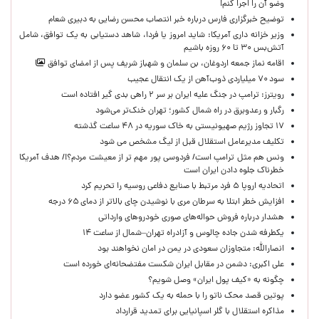
وضو آن را اجرا کنم!
توضیح خبرگزاری فارس درباره خبر انتصاب محسن رضایی به دبیری شعام
وزیر خزانه داری آمریکا: شاید امروز یا فردا، شاهد دستیابی به یک توافق، شامل
آتش‌بس ۳۰ تا ۶۰ روزه باشیم
اقامه نماز جمعه اردوغان، بن ‌سلمان و شهباز شریف پس از امضای توافق
سود ۷۰ میلیاردی ذوب‌آهن از یک انتقال عجیب
رویترز: ترامپ در جنگ علیه ایران بر سر ۲ راهی بدی گیر افتاده است
رگبار و رعدوبرق در راه شمال کشور؛ تهران خنک‌تر می‌شود
۱۷ تجاوز رژیم صهیونیستی به خاک سوریه در ۴۸ ساعت گذشته
تکلیف مدیرعامل استقلال قبل از لیگ مشخص می شود
ونس هم مثل ترامپ است/ فردوسی پور مهم تر از معیشت مردم؟!/ هدف آمریکا
خطرناک جلوه دادن ایران است
اتحادیه اروپا ۵ فرد مرتبط با صنایع دفاعی روسیه را تحریم کرد
افزایش خطر ابتلا به سرطان مری با نوشیدن چای بالاتر از دمای ۶۵ درجه
هشدار درباره فروش حواله‌های صوری خودروهای وارداتی
یکطرفه شدن جاده چالوس و آزادراه تهران–شمال از ساعت ۱۴
انصارالله: متجاوزان سعودی در یمن در امان نخواهند بود
علی اکبری: دشمن در مقابل ایران شکست مفتضحانه‌ای خورده است
چگونه به «کیف پول ایران» وصل شویم؟
پوتین قصد محک ناتو را با حمله به یک کشور عضو دارد
مذاکره استقلال با گلر اسپانیایی برای تمدید قرارداد