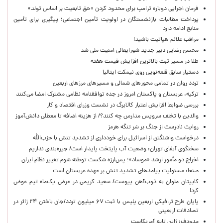
فرمان اجرایی دوباره ترامپ برای محدود کردن «حق تابعیت بر اساس تولد»
پرداخت مطالبات بازنشستگان در اولویت تأمین اجتماعی؛ پیگیری برای تأمین
منابع ادامه دارد
مراقب علائم هپاتیت باشید!
محسن رضایی دبیر جدید شورایعالی امنیت ملی شد
طلا در مسیر ثبت بالاترین افزایش قیمت هفته
دستیار سابق قلعه‌نویی روی نیمکت ایتالیا
تردد روان در تمامی محورهای شمالی و مسیرهای مرزهای اربعین
ترکیه، عربستان و پاکستان امروز در جده توافقنامه نظامی مشترک امضا می‌کنند
بررسی ضوابط افزایش اعتبار کالابرگ در نشست وزرای اقتصاد و کار
والدین با تخلف سرویس مدارس چه کنند؟/ از هزینه اضافه تا معطلی دانش‌آموز
روایت نادرست از جنگ بر سَر تنگه هرمز
درخواست واشنگتن از اسرائیل برای خودداری از تشدید تنش با حزب‌الله
سخنگوی آبفای تهران: وضعیت آب پایتخت پایدار است/ جیره‌بندی نداریم
اخراج دو مأمور ارشد «موساد»؛ پس‌لرزه شکست توطئه شوم تغییر نظام ایران
صنعا: مسئولیت پیامدهای تشدید تنش بر عهده عربستان است
کاپیتان ملوان به ذوب‌آهن پیوست/ سعید کریمی در عرض یک‌ماه تیم عوض
کرد!
پایان طرح ترافیکی اربعین پلیس با ثبت ۶۷ میلیون تردد/جان باختن ۲۴ زائر در
تصادفات اربعینی
مدودف: ژاپن تابع آمریکاست