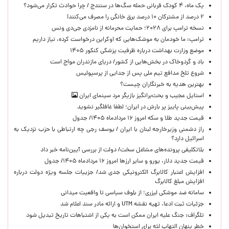
یک ماه، ۴ کودک قربانی حمله سگ‌ها در سنندج / چرا حوادث تکرار می‌شود؟
۲ درصد از مشترکان ۱۰ درصد برق خانگی را مصرف می‌کنند!
نسخه ترامپ برای ۲۰۲۸؛ حمایت محرمانه از نامزدی جی‌دی ونس
ترامپ: ما خودمان به موشک‌هایی که اوکراین درخواست کرده، نیاز داریم
موضع وزارت بهداشت درباره ظرفیت پزشکی کنکور ۱۴۰۵
باد و گردوخاک در بخش‌هایی از کشور/ دریای مازندران مواج است
شروع تلخ مدافع تیم ملی پس از جدایی از پرسپولیس
بهترین هدیه به خبرنگاران چیست؟
استایل عجیب و بحث‌برانگیز بازیگر مرد سینمای ایران
پیش‌بینی پاییز پر بارش در ایران؛ لطفا غافلگیر نشوید
قیمت جدید طلا و سکه امروز ۱۶ مردادماه ۱۴۰۵/ جدول
راز دشمنی وزیرخارجه لبنان با ایران / یوسف رجی چه ارتباطی با حزب نزدیک به
اسرائیل دارد؟
بلاتکلیفی پرونده‌های مشاغل سخت/ دولت از بررسی آیین‌نامه خبر داد
قیمت جدید دلار، یورو و سایر ارزها امروز ۱۶ مردادماه ۱۴۰۵/ جدول
افزایش اعتبار کالابرگ الکترونیکی جدی شد/ جزییات جلسه ویژه دولت درباره
افزایش مبلغ کالابرگ
سامانه ضد موشکی لیزری؛ از بلوف سیاسی تا واقعیت میدانی
جزئیات ثبت ادعا، تهیه نقشه UTM و ارائه مادر سند اعلام شد
تلگراف: جنگ علیه ایران ممکن است به یکی از اشتباهات تاریخ تبدیل شود
خطر پنهان التهاب لثه برای استخوان‌ها