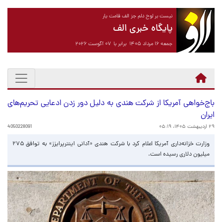
نیست بر لوح دلم جز الف قامت یار
پایگاه خبری الف
جمعه ۱۶ مرداد ۱۴۰۵ برابر با ۰۷ آگوست ۲۰۲۶
باج‌خواهی آمریکا از شرکت هندی به دلیل دور زدن ادعایی تحریم‌های
ایران
۲۹ اردیبهشت ۱۴۰۵، ۰۵:۱۹
4050228091
وزارت خزانه‌داری آمریکا اعلام کرد با شرکت هندی «آدانی اینترپرایزز» به توافق ۲۷۵
میلیون دلاری رسیده است.