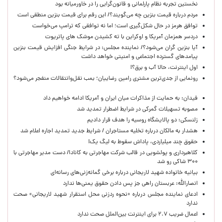
نخستین تجربه نظام پارلمانی و قانون‌گرایی را در خاورمیانه بود
مردم درباره قیمت بنزین چه می‌گویند؟/ این رقم برای قیمت بنزین منطقی است
توافق هرمز در حال شکل‌گیری است؛ اما نه توافقی که ترامپ می‌خواست
دردسر همزمان آمریکا و اوکراین با ته کشیدن موشک های پاتریوت
آیا بنزین گران می‌شود؟/ نماینده مجلس: در شرایط جنگی افزایش قیمت بنزین
پیامدهای گسترده اجتماعی و امنیتی خواهد داشت
اول اینترنت، حالا آب و برق؟!
رونمایی از جدی‌ترین مشتری رامین رضاییان؛ بمب نقل‌وانتقالات منفجر می‌شود؟
فیدان: به حمایت از مذاکرات میان ایران و آمریکا ادامه خواهیم داد
مصوبه تسهیلات گمرکی در شرایط اضطرار تمدید شد
زلنسکی: دو پالایشگاه روسیه را هدف قرار دادیم
هشدار به مالکان درباره تخلیه مستاجران / شرایط جدید تمدید اجاره اعلام شد
حقوق چند میلیاردی، پاداش سقوط به لیگ یک!
کلاهبرداری و پولشویی در قالب شرکت مهاجرتی به کانادا/ دست مدیر مهاجرتی با
۳۰۰ شاکی رو شد
بیانیه خانواده شهید لاریجانی درباره برخی گمانه‌زنی‌های رسانه‌ای
انصارالله: عربستان راهی جز پس دادن حقوق یمنی‌ها ندارد
ادعای نماینده مجلس درباره «نحوه ردزنی محل استقرار شهید لاریجانی» صحت
ندارد
اعمال ضریب ۲.۷ برای اینترنت بین‌الملل صحت ندارد