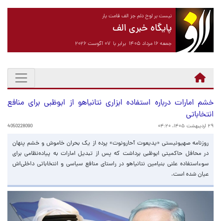
نیست بر لوح دلم جز الف قامت یار
پایگاه خبری الف
جمعه ۱۶ مرداد ۱۴۰۵ برابر با ۰۷ آگوست ۲۰۲۶
خشم امارات درباره استفاده ابزاری نتانیاهو از ابوظبی برای منافع
انتخاباتی
۲۹ اردیبهشت ۱۴۰۵، ۰۴:۲۰
4050228090
روزنامه صهیونیستی «یدیعوت آحارونوت» پرده از یک بحران خاموش و خشم پنهان
در محافل حاکمیتی ابوظبی برداشت که پس از تبدیل امارات به پیاده‌نظامی برای
سوءاستفاده علنی بنیامین نتانیاهو در راستای منافع سیاسی و انتخاباتی داخلی‌اش
عیان شده است.