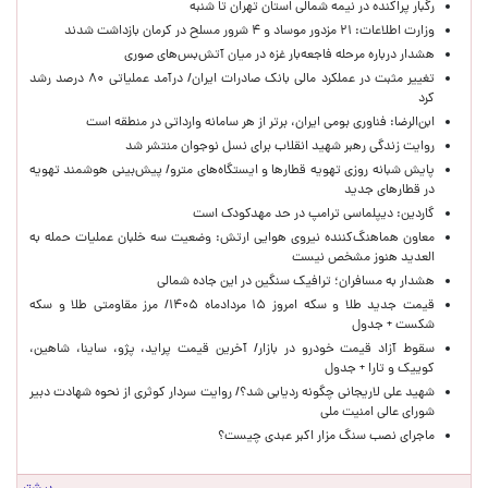
رگبار پراکنده در نیمه شمالی استان تهران تا شنبه
وزارت اطلاعات: ۲۱ مزدور موساد و ۴ شرور مسلح در کرمان بازداشت شدند
هشدار درباره مرحله فاجعه‌بار غزه در میان آتش‌بس‌های صوری
تغییر مثبت در عملکرد مالی بانک صادرات ایران/ درآمد عملیاتی ۸۰ درصد رشد
کرد
ابن‌الرضا: فناوری بومی ایران، برتر از هر سامانه وارداتی در منطقه است
روایت زندگی رهبر شهید انقلاب برای نسل نوجوان منتشر شد
پایش شبانه روزی تهویه قطارها و ایستگاه‌های مترو/ پیش‌بینی هوشمند تهویه
در قطارهای جدید
گاردین: دیپلماسی ترامپ در حد مهدکودک است
معاون هماهنگ‌کننده نیروی هوایی ارتش: وضعیت سه خلبان عملیات حمله به
العدید هنوز مشخص نیست
هشدار به مسافران؛ ترافیک سنگین در این جاده شمالی
قیمت جدید طلا و سکه امروز ۱۵ مردادماه ۱۴۰۵/ مرز مقاومتی طلا و سکه
شکست + جدول
سقوط آزاد قیمت خودرو در بازار/ آخرین قیمت پراید، پژو، ساینا، شاهین،
کوییک و تارا + جدول
شهید علی لاریجانی چگونه ردیابی شد؟/ روایت سردار کوثری از نحوه شهادت دبیر
شورای عالی امنیت ملی
ماجرای نصب سنگ مزار اکبر عبدی چیست؟