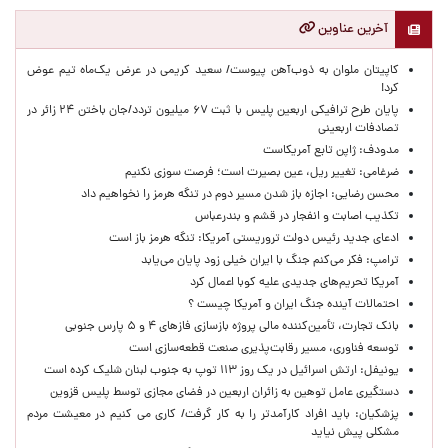
آخرین عناوین
کاپیتان ملوان به ذوب‌آهن پیوست/ سعید کریمی در عرض یک‌ماه تیم عوض
کرد!
پایان طرح ترافیکی اربعین پلیس با ثبت ۶۷ میلیون تردد/جان باختن ۲۴ زائر در
تصادفات اربعینی
مدودف: ژاپن تابع آمریکاست
ضرغامی: تغییر ریل، عین بصیرت است؛ فرصت سوزی نکنیم
محسن رضایی: اجازه باز شدن مسیر دوم در تنگه هرمز را نخواهیم داد
تکذیب اصابت و انفجار در قشم و بندرعباس
ادعای جدید رئیس دولت تروریستی آمریکا: تنگه هرمز باز است
ترامپ: فکر می‌کنم جنگ با ایران خیلی زود پایان می‌یابد
آمریکا تحریم‌های جدیدی علیه کوبا اعمال کرد
احتمالات آینده جنگ ایران و آمریکا چیست ؟
بانک تجارت، تأمین‌کننده مالی پروژه بازسازی فازهای ۴ و ۵ پارس جنوبی
توسعه فناوری، مسیر رقابت‌پذیری صنعت قطعه‌سازی است
یونیفل: ارتش اسرائیل در یک روز ۱۱۳ توپ به جنوب لبنان شلیک کرده است
دستگیری عامل توهین به زائران اربعین در فضای مجازی توسط پلیس قزوین
پزشکیان: باید افراد کارآمدتر را به کار گرفت/ کاری می کنیم در معیشت مردم
مشکلی پیش نیاید