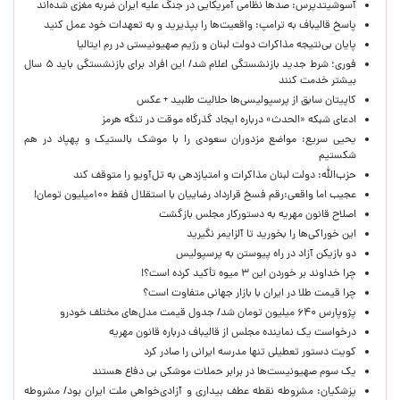
آسوشیتدپرس: صدها نظامی آمریکایی در جنگ علیه ایران ضربه مغزی شده‌اند
پاسخ قالیباف به ترامپ: واقعیت‌ها را بپذیرید و به تعهدات خود عمل کنید
پایان بی‌نتیجه مذاکرات دولت لبنان و رژیم صهیونیستی در رم ایتالیا
فوری؛ شرط جدید بازنشستگی اعلام شد/ این افراد برای بازنشستگی باید ۵ سال
بیشتر خدمت کنند
کاپیتان سابق از پرسپولیسی‌ها حلالیت طلبید + عکس
ادعای شبکه «الحدث» درباره ایجاد گذرگاه موقت در تنگه هرمز
یحیی سریع: مواضع مزدوران سعودی را با موشک بالستیک و پهپاد در هم
شکستیم
حزب‌الله: دولت لبنان مذاکرات و امتیازدهی به تل‌آویو را متوقف کند
عجیب اما واقعی:رقم فسخ قرارداد رضاییان با استقلال فقط ۱۰۰میلیون تومان!
اصلاح قانون مهریه به دستورکار مجلس بازگشت
این خوراکی‌ها را بخورید تا آلزایمر نگیرید
دو بازیکن آزاد در راه پیوستن به پرسپولیس
چرا خداوند بر خوردن این ۳ میوه تأکید کرده است؟!
چرا قیمت طلا در ایران با بازار جهانی متفاوت است؟
پژوپارس ۶۴۰ میلیون تومان شد/ جدول قیمت مدل‌های مختلف خودرو
درخواست یک نماینده مجلس از قالیباف درباره قانون مهریه
کویت دستور تعطیلی تنها مدرسه ایرانی را صادر کرد
یک‌ سوم صهیونیست‌ها در برابر حملات موشکی بی دفاع هستند
پزشکیان: مشروطه نقطه عطف بیداری و آزادی‌خواهی ملت ایران بود/ مشروطه