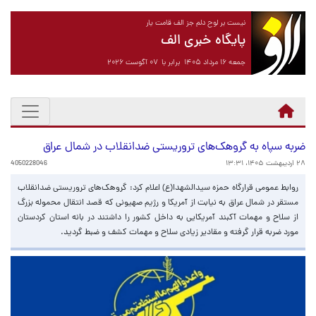
نیست بر لوح دلم جز الف قامت یار
پایگاه خبری الف
جمعه ۱۶ مرداد ۱۴۰۵ برابر با ۰۷ آگوست ۲۰۲۶
ضربه سپاه به گروهک‌های تروریستی ضد‌انقلاب در شمال عراق
۲۸ اردیبهشت ۱۴۰۵، ۱۳:۳۱
4050228046
روابط عمومی قرارگاه حمزه سیدالشهدا(ع) اعلام کرد: گروهک‌های تروریستی ضد‌انقلاب
مستقر در شمال عراق به نیابت از آمریکا و رژیم صهیونی که قصد انتقال محموله بزرگ
از سلاح و مهمات آکبند آمریکایی به داخل کشور را داشتند در بانه استان کردستان
مورد ضربه قرار گرفته و مقادیر زیادی سلاح و مهمات کشف و ضبط گردید.