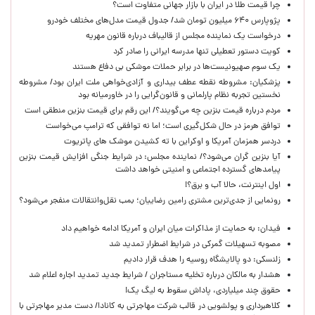
چرا قیمت طلا در ایران با بازار جهانی متفاوت است؟
پژوپارس ۶۴۰ میلیون تومان شد/ جدول قیمت مدل‌های مختلف خودرو
درخواست یک نماینده مجلس از قالیباف درباره قانون مهریه
کویت دستور تعطیلی تنها مدرسه ایرانی را صادر کرد
یک‌ سوم صهیونیست‌ها در برابر حملات موشکی بی دفاع هستند
پزشکیان: مشروطه نقطه عطف بیداری و آزادی‌خواهی ملت ایران بود/ مشروطه
نخستین تجربه نظام پارلمانی و قانون‌گرایی را در خاورمیانه بود
مردم درباره قیمت بنزین چه می‌گویند؟/ این رقم برای قیمت بنزین منطقی است
توافق هرمز در حال شکل‌گیری است؛ اما نه توافقی که ترامپ می‌خواست
دردسر همزمان آمریکا و اوکراین با ته کشیدن موشک های پاتریوت
آیا بنزین گران می‌شود؟/ نماینده مجلس: در شرایط جنگی افزایش قیمت بنزین
پیامدهای گسترده اجتماعی و امنیتی خواهد داشت
اول اینترنت، حالا آب و برق؟!
رونمایی از جدی‌ترین مشتری رامین رضاییان؛ بمب نقل‌وانتقالات منفجر می‌شود؟
فیدان: به حمایت از مذاکرات میان ایران و آمریکا ادامه خواهیم داد
مصوبه تسهیلات گمرکی در شرایط اضطرار تمدید شد
زلنسکی: دو پالایشگاه روسیه را هدف قرار دادیم
هشدار به مالکان درباره تخلیه مستاجران / شرایط جدید تمدید اجاره اعلام شد
حقوق چند میلیاردی، پاداش سقوط به لیگ یک!
کلاهبرداری و پولشویی در قالب شرکت مهاجرتی به کانادا/ دست مدیر مهاجرتی با