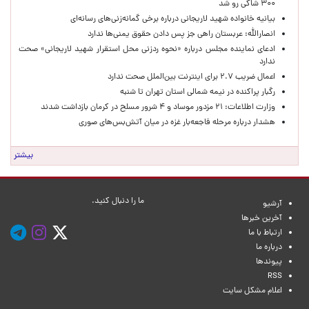
۳۰۰ شاکی رو شد
بیانیه خانواده شهید لاریجانی درباره برخی گمانه‌زنی‌های رسانه‌ای
انصارالله: عربستان راهی جز پس دادن حقوق یمنی‌ها ندارد
ادعای نماینده مجلس درباره «نحوه ردزنی محل استقرار شهید لاریجانی» صحت
ندارد
اعمال ضریب ۲.۷ برای اینترنت بین‌الملل صحت ندارد
رگبار پراکنده در نیمه شمالی استان تهران تا شنبه
وزارت اطلاعات: ۲۱ مزدور موساد و ۴ شرور مسلح در کرمان بازداشت شدند
هشدار درباره مرحله فاجعه‌بار غزه در میان آتش‌بس‌های صوری
بیشتر
ما را دنبال کنید.
آرشیو
آخرین خبرها
ارتباط با ما
درباره ما
پیوندها
RSS
اعلام مشکل سایت