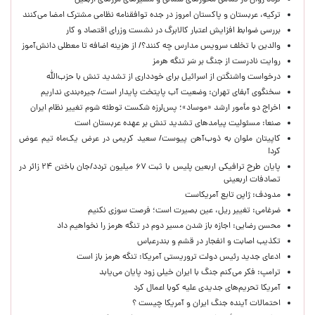
تردد روان در تمامی محورهای شمالی و مسیرهای مرزهای اربعین
ترکیه، عربستان و پاکستان امروز در جده توافقنامه نظامی مشترک امضا می‌کنند
بررسی ضوابط افزایش اعتبار کالابرگ در نشست وزرای اقتصاد و کار
والدین با تخلف سرویس مدارس چه کنند؟/ از هزینه اضافه تا معطلی دانش‌آموز
روایت نادرست از جنگ بر سَر تنگه هرمز
درخواست واشنگتن از اسرائیل برای خودداری از تشدید تنش با حزب‌الله
سخنگوی آبفای تهران: وضعیت آب پایتخت پایدار است/ جیره‌بندی نداریم
اخراج دو مأمور ارشد «موساد»؛ پس‌لرزه شکست توطئه شوم تغییر نظام ایران
صنعا: مسئولیت پیامدهای تشدید تنش بر عهده عربستان است
کاپیتان ملوان به ذوب‌آهن پیوست/ سعید کریمی در عرض یک‌ماه تیم عوض
کرد!
پایان طرح ترافیکی اربعین پلیس با ثبت ۶۷ میلیون تردد/جان باختن ۲۴ زائر در
تصادفات اربعینی
مدودف: ژاپن تابع آمریکاست
ضرغامی: تغییر ریل، عین بصیرت است؛ فرصت سوزی نکنیم
محسن رضایی: اجازه باز شدن مسیر دوم در تنگه هرمز را نخواهیم داد
تکذیب اصابت و انفجار در قشم و بندرعباس
ادعای جدید رئیس دولت تروریستی آمریکا: تنگه هرمز باز است
ترامپ: فکر می‌کنم جنگ با ایران خیلی زود پایان می‌یابد
آمریکا تحریم‌های جدیدی علیه کوبا اعمال کرد
احتمالات آینده جنگ ایران و آمریکا چیست ؟