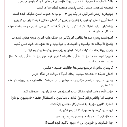
بانک تجارت، تأمین‌کننده مالی پروژه بازسازی فازهای ۴ و ۵ پارس جنوبی
توسعه فناوری، مسیر رقابت‌پذیری صنعت قطعه‌سازی است
یونیفل: ارتش اسرائیل در یک روز ۱۱۳ توپ به جنوب لبنان شلیک کرده است
دستگیری عامل توهین به زائران اربعین در فضای مجازی توسط پلیس قزوین
پزشکیان: باید افراد کارآمدتر را به کار گرفت/ کاری می کنیم در معیشت مردم
مشکلی پیش نیاید
آسوشیتدپرس: صدها نظامی آمریکایی در جنگ علیه ایران ضربه مغزی شده‌اند
پاسخ قالیباف به ترامپ: واقعیت‌ها را بپذیرید و به تعهدات خود عمل کنید
پایان بی‌نتیجه مذاکرات دولت لبنان و رژیم صهیونیستی در رم ایتالیا
فوری؛ شرط جدید بازنشستگی اعلام شد/ این افراد برای بازنشستگی باید ۵ سال
بیشتر خدمت کنند
کاپیتان سابق از پرسپولیسی‌ها حلالیت طلبید + عکس
ادعای شبکه «الحدث» درباره ایجاد گذرگاه موقت در تنگه هرمز
یحیی سریع: مواضع مزدوران سعودی را با موشک بالستیک و پهپاد در هم
شکستیم
حزب‌الله: دولت لبنان مذاکرات و امتیازدهی به تل‌آویو را متوقف کند
عجیب اما واقعی:رقم فسخ قرارداد رضاییان با استقلال فقط ۱۰۰میلیون تومان!
اصلاح قانون مهریه به دستورکار مجلس بازگشت
این خوراکی‌ها را بخورید تا آلزایمر نگیرید
دو بازیکن آزاد در راه پیوستن به پرسپولیس
چرا خداوند بر خوردن این ۳ میوه تأکید کرده است؟!