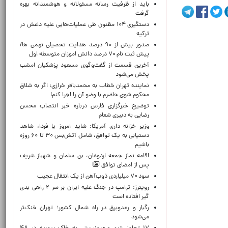
باید از ظرفیت رسانه مسئولانه و هوشمندانه بهره
گرفت
دستگیری ۱۰۴ مظنون طی عملیات‌هایی علیه داعش در
ترکیه
صدور بیش از ۹۰ درصد هدایت تحصیلی نهمی ها/
پیش ثبت نام ۷۰ درصد دانش اموزان متوسطه اول
آخرین قسمت از گفت‌وگوی مسعود پزشکیان امشب
پخش می‌شود
نماینده تهران خطاب به محمدباقر خرازی: اگر به شلاق
محکوم شوی حاضرم با وضو آن را اجرا کنم!
توضیح خبرگزاری فارس درباره خبر انتصاب محسن
رضایی به دبیری شعام
وزیر خزانه داری آمریکا: شاید امروز یا فردا، شاهد
دستیابی به یک توافق، شامل آتش‌بس ۳۰ تا ۶۰ روزه
باشیم
اقامه نماز جمعه اردوغان، بن ‌سلمان و شهباز شریف
پس از امضای توافق
سود ۷۰ میلیاردی ذوب‌آهن از یک انتقال عجیب
رویترز: ترامپ در جنگ علیه ایران بر سر ۲ راهی بدی
گیر افتاده است
رگبار و رعدوبرق در راه شمال کشور؛ تهران خنک‌تر
می‌شود