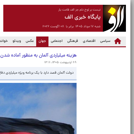
نیست بر لوح دلم جز الف قامت یار
پایگاه خبری الف
شنبه ۱۷ مرداد ۱۴۰۵ برابر با ۰۸ آگوست ۲۰۲۶
(current)
سیاسی
اقتصادی
فرهنگی
اجتماعی
جهان
عکس
ویدئو
خواندن
هزینه میلیاردی آلمان به منظور آماده شدن
۲۸ اردیبهشت ۱۴۰۵، ۱۳:۱۱
دولت آلمان قصد دارد با یک برنامه ویژه میلیاردی دف