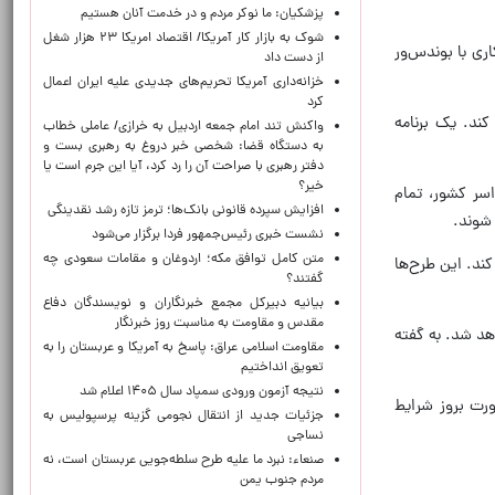
پزشکیان: ما نوکر مردم و در خدمت آنان هستیم
شوک به بازار کار آمریکا/ اقتصاد امریکا ۲۳ هزار شغل
ری با بوندس‌ور
از دست داد
خزانه‌داری آمریکا تحریم‌های جدیدی علیه ایران اعمال
کرد
ید و 110 هزار تخت صحرایی تهیه کند. یک برنامه
واکنش تند امام جمعه اردبیل به خرازی/ عاملی خطاب
به دستگاه قضا: شخصی خبر دروغ به رهبری بست و
دفتر رهبری با صراحت آن را رد کرد، آیا این جرم است یا
خیر؟
ان در 50 مکان مستقر شود. در سراسر کشور، تمام
افزایش سپرده قانونی بانک‌ها؛ ترمز تازه رشد نقدینگی
نشست خبری رئیس‌جمهور فردا برگزار می‌شود
متن کامل توافق مکه؛ اردوغان و مقامات سعودی چه
کند. این طرح‌ها
گفتند؟
بیانیه دبیرکل مجمع خبرنگاران و نویسندگان دفاع
مقدس و مقاومت به مناسبت روز خبرنگار
هد شد. به گفته
مقاومت اسلامی عراق: پاسخ به آمریکا و عربستان را به
تعویق انداختیم
نتیجه آزمون ورودی سمپاد سال ۱۴۰۵ اعلام شد
رت بروز شرایط
جزئیات جدید از انتقال نجومی گزینه پرسپولیس به
نساجی
صنعاء: نبرد ما علیه طرح سلطه‌جویی عربستان است، نه
مردم جنوب یمن