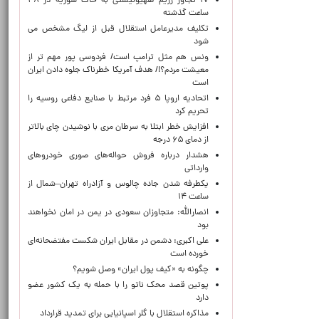
۱۷ تجاوز رژیم صهیونیستی به خاک سوریه در ۴۸
ساعت گذشته
تکلیف مدیرعامل استقلال قبل از لیگ مشخص می
شود
ونس هم مثل ترامپ است/ فردوسی پور مهم تر از
معیشت مردم؟!/ هدف آمریکا خطرناک جلوه دادن ایران
است
اتحادیه اروپا ۵ فرد مرتبط با صنایع دفاعی روسیه را
تحریم کرد
افزایش خطر ابتلا به سرطان مری با نوشیدن چای بالاتر
از دمای ۶۵ درجه
هشدار درباره فروش حواله‌های صوری خودروهای
وارداتی
یکطرفه شدن جاده چالوس و آزادراه تهران–شمال از
ساعت ۱۴
انصارالله: متجاوزان سعودی در یمن در امان نخواهند
بود
علی اکبری: دشمن در مقابل ایران شکست مفتضحانه‌ای
خورده است
چگونه به «کیف پول ایران» وصل شویم؟
پوتین قصد محک ناتو را با حمله به یک کشور عضو
دارد
مذاکره استقلال با گلر اسپانیایی برای تمدید قرارداد