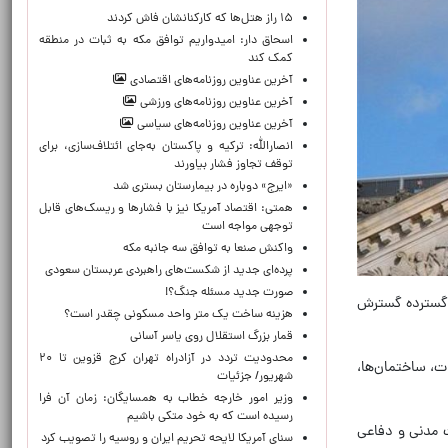
۱۵ راز هتل‌ها که کارکنانشان فاش کردند
اسحاق دار: امیدواریم توافق مکه به ثبات در منطقه
کمک کند
آخرین عناوین روزنامه‌های اقتصادی
آخرین عناوین روزنامه‌های ورزشی
آخرین عناوین روزنامه‌های سیاسی
انصارالله: ترکیه و پاکستان به‌جای ائتلاف‌سازی، برای
توقف تجاوز فشار بیاورند
«ایرج» دوباره در بیمارستان بستری شد
همتی: اقتصاد آمریکا نیز با فشارها و ریسک‌های قابل
توجهی مواجه است
واکنش صنعا به توافق سه جانبه مکه
پرده‌ای جدید از شکست‌های راهبردی عربستان سعودی
صورت جدید مسئله جنگ؟!
 و حملات به طور گسترده گسترش
هزینه ساخت یک متر واحد مسکونی چقدر است؟
قمار بزرگ استقلال روی یاسر آسانی
محدودیت تردد در آزادراه تهران کرج قزوین تا ۲۰
ت، ساختمان‌ها،
شهریور/ جزئیات
وزیر امور خارجه خطاب به همسایگان: زمان آن فرا
رسیده است که به خود متکی باشیم
 مدنی و دفاعی
سنای آمریکا لایحه تحریم ایران و روسیه را تصویب کرد