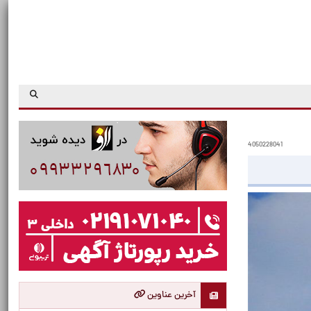
4050228041
آخرین عناوین