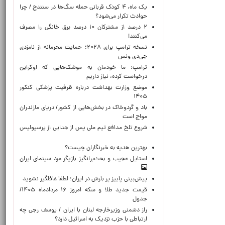
یک ماه، ۴ کودک قربانی حمله سگ‌ها در سنندج / چرا
حوادث تکرار می‌شود؟
۲ درصد از مشترکان ۱۰ درصد برق خانگی را مصرف
می‌کنند!
نسخه ترامپ برای ۲۰۲۸؛ حمایت محرمانه از نامزدی
جی‌دی ونس
ترامپ: ما خودمان به موشک‌هایی که اوکراین
درخواست کرده، نیاز داریم
موضع وزارت بهداشت درباره ظرفیت پزشکی کنکور
۱۴۰۵
باد و گردوخاک در بخش‌هایی از کشور/ دریای مازندران
مواج است
شروع تلخ مدافع تیم ملی پس از جدایی از پرسپولیس
بهترین هدیه به خبرنگاران چیست؟
استایل عجیب و بحث‌برانگیز بازیگر مرد سینمای ایران
پیش‌بینی پاییز پر بارش در ایران؛ لطفا غافلگیر نشوید
قیمت جدید طلا و سکه امروز ۱۶ مردادماه ۱۴۰۵/
جدول
راز دشمنی وزیرخارجه لبنان با ایران / یوسف رجی چه
ارتباطی با حزب نزدیک به اسرائیل دارد؟