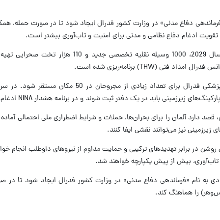
رماندهی دفاع مدنی» در وزارت کشور فدرال ایجاد شود تا در صورت حمله، همکا
تقویت ادغام دفاع نظامی و مدنی برای امنیت و تاب‌آوری بیشتر است.
این وزیر آلمانی به طور خاص قصد دارد تا سال 2029، 1000 وسیله نقلیه تخصصی جد
نی (THW) برنامه‌ریزی شده است.
علاوه بر این، قرار است یک نیروی مداخله پزشکی فدرال برای تعداد زیادی از مجروح
نگ‌های زیرزمینی باید در یک دفتر ثبت شوند و در برنامه هشدار NINA ادغام شوند.
ی، قصد دارد آلمان را برای بحران‌ها، حملات و شرایط اضطراری ملی احتمالی آماده 
زیرزمینی نیز می‌توانند نقشی ایفا کنند.
ی روشن در برابر تهدیدهای ترکیبی و حمایت مداوم از نیروهای داوطلب انجام خوا
تاب‌آوری، بیش از پیش یکپارچه خواهند شد.
دی به نام «فرماندهی دفاع مدنی» در وزارت کشور فدرال ایجاد شود تا در صو
س‌وهر) را هماهنگ کند.