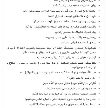
آخرین عناوین روزنامه‌های سیاسی
بهای نفت روند صعودی در پیش گرفت
روایت منابع عبری از سردرگمی ترامپ میان ایران و صندوق‌های رای
طرد اتباع افغانستانی غیرمجاز تعطیل نشده
زیرزمینی و بدون حجاب ساخت، مجوز نگرفت، منتشر کرد
پاکستان اتهام طالبان درباره قاچاق اسلحه به افغانستان را رد کرد
پیام تبریک قالیباف به محسن رضایی
رونمایی انصارالله از قدرتنمایی جدید یمنی‌ها
ارزهای گمشده صادراتی پیدا شد
تفاهم‌نامه همکاری هلدینگ «تفتا» و مرکز مدیریت راهبردی «افتا»؛ گامی در
مسیر تقویت تاب‌آوری سایبری و پایداری کسب‌وکار در صنعت مالی
گوترش: جهان باید بمباران ناکازاکی را به‌ خاطر بسپارد
ملادینوف: عقب‌نشینی اسرائیل از غزه تنها پس از پاکسازی کامل از سلاح و
تونل‌ها انجام می‌شود
حزب‌الله خواستار توقف مذاکرات مستقیم دولت لبنان با اسرائیل شد
امداد غیبی يا نقص فني!؟
گزارش مرکز انگلیسی از کنترل سپاه بر تنگه هرمز
محسن رضایی دبیر شورای عالی امنیت ملی شد
هشدار سازمان سنجش درباره کلاهبرداری با سؤالات کنکور
ادعای جدید ترامپ: بدون تشدید تنش با ایران تعامل می‌کنیم!
انتصاب ذوالقدر به عنوان مشاور سیاسی رهبر معظم انقلاب