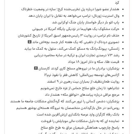
کرد
هشدار عضو شورا درباره پل تخریب‌شده کرج؛ سازه در وضعیت خطرناک
وال‌ استریت ژورنال: ترامپ می‌خواهد به تقابل با ایران پایان دهد
پاپ لئو بار دیگر خواستار پایان جنگ اوکراین شد
حرکت مشکوک یک هواپیما در نزدیکی پایگاه آمریکا در جیبوتی
حذف نام ترامپ در روایت ۳ رئیس‌جمهور اسبق آمریکا از تاریخ کشورشان
تصویری دردناک از دلفینی که یک هفته کنار جسد بچه‌اش ماند
زلنسکی: پیونگ‌یانگ به مسکو کمک می‌کند، سئول به کمک ما بیاید
رشد ۷۳ درصدی تجارت ایران و ترکیه در سایه محاصره دریایی
قیمت طلا، سکه و دلار امروز ۱۸ مرداد
پزشکیان: برادران ما در نیروهای مسلح کاری کردند کارستان
آژانس‌های توسعه بین‌المللی؛ کاهش فقر یا نفوذ نرم؟!
روایت طحان‌نظیف از بمباران بیت رهبری در ۹ اسفند
نتانیاهو: تا زمان خلع سلاح حماس از غزه خارج نمی‌شویم
مرجع عراقی درباره پیامدهای «توافق مکه» هشدار داد
پزشکیان: دشمن کسانی را ترور می‌کنند که گره‌گشای مشکلات جامعه ما هستند
روس‌اتم: در حال بازگرداندن متخصصان به نیروگاه هسته‌ای بوشهر هستیم
بانک رفاه کارگران وارد عرصه بانکداری ارزش‌آفرین شده است
نماینده ای که به دلیل مشکلات مالی موبایلش را فروخت
پاسخ چارچوب هماهنگی شیعیان عراق به طرح خلع سلاح