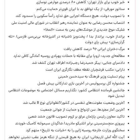
خبر خوب برای بازار تهران؛ کاهش ۸۰ درصدی عوارض نوسازی
سناتور مورفی: از یک توافق بد با ایران قوی‌تر حمایت می‌کنم
با تصویب دولت، هیچ دستگاه اجرایی حق ندارد رأساً سکویی را مسدود کند
انتصاب محسن رضایی به عنوان نماینده رهبر انقلاب در شورای عالی امنیت ملی
شلیک موج جدیدی از موشک‌های یمن به سمت «المخا»
برانداز خوب، برانداز بد! / پخت‌وپز ناشیانه در آشپزخانه‌ بی‌بی‌سی فارسی/ «تله
گران‌سازی» پیش پای دولت
مرگ دختران ایرانی ۹۶ درصد کاهش یافت
مطالعه‌ای جدید: اروپا برای مقابله با حملات پهپادی روسیه آمادگی کافی ندارد
دادسرای جنایی: پیکر حمیدرضا رجب‌زاده اطراف تهران کشف شد
دارابی: مکتب فرشچیان نقطه عطف نگارگری ایران است
پیام تسلیت وزیر فرهنگ به سیدحسن خمینی
جشنواره گل پرسپولیس در آخرین بازی تدارکاتی پیش فصل
جانشین فرمانده انتظامی کشور: نگذاریم مسائل اجتماعی به موضوعات انتظامی
تبدیل شود
آخرین وضعیت عفونت‌های تنفسی در کشور/آنفلوانزای نوع B غالب شد
آخرین آمار مجردها، سن ازدواج و حمایت از جوانی جمعیت
تاکید معاون رئیس پارلمان عراق بر لزوم تصویب قانون حشد شعبی
پیروزی منچسترسیتی برابر اتلتیکو مادرید/ شاگردان سیموئنه کامبک خوردند
سخنگوی وزارت خارجه روسیه ژاپن را به «خیانت به تاریخ» متهم کرد
آیت الله آملی لاریجانی: ایران به هیچ قیمتی از تنگه هرمز عقب نشینی نخواهد