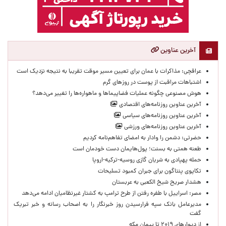
آخرین عناوین
عراقچی: مذاکرات با عمان برای تعیین مسیر موقت تقریبا به نتیجه نزدیک است
اشتباهات مراقبت از پوست در روزهای گرم
هوش مصنوعی چگونه عملیات فضاپیماها و ماهواره‌ها را تغییر می‌دهد؟
آخرین عناوین روزنامه‌های اقتصادی
آخرین عناوین روزنامه‌های سیاسی
آخرین عناوین روزنامه‌های ورزشی
حضرتی: دشمن را وادار به امضای تفاهم‌نامه کردیم
طعنه همتی به بسنت؛ پول‌هایمان دست خودمان است
حمله پهپادی به شریان گازی روسیه-ترکیه-اروپا
تکاپوی پنتاگون برای جبران کمبود تسلیحات
هشدار صریح شیخ الکعبی به عربستان
مصر: اسراییل با طفره رفتن از طرح ترامپ به کشتار غیرنظامیان ادامه می‌دهد
مدیرعامل بانک سپه فرارسیدن روز خبرنگار را به اصحاب رسانه و خبر تبریک
گفت
از دیوارهای ۲۰۱۹ تا پیمان مکه