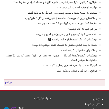
هیلاری کلینتون: کاخ سفید ترامپ شبیه کاخ‌های صدام در زمان سقوط است
ترکیه: توافق مکه علیه ایران نیست
مدیرعامل بیمه ملت با صدور پیامی روز خبرنگار را تبریک گفت
رسانه‌های ایران در بن‌بست اعتماد/ از شهروندخبرنگار تا باج‌نیوزها
سقوط آسانسور در میدان آرژانتین/ ۹ نفر مصدوم شدند
می‌خواهیم به کجا برسیم؟
علت اصلی آلودگی هوای تهران در روزهای اخیر چه بود؟
پزشکیان: آمریکا استعمارگر و قاتل است
حمله به یک کشتی متعلق به شرکت نفت ابوظبی (ادنوک)
رسانه رکن حکمرانی کارآمد است
پزشکیان: گفت‌وگوها آمریکا را مجبور به همراهی کرد/ هنر، آوردن نگاه‌های
مشترک به میدان است
آمریکا لامرد را با بمب فسفری بمباران کرده است
عراقچی: توافق با عمان نزدیک است
بیشتر
ما را دنبال کنید.
آرشیو
آخرین خبرها