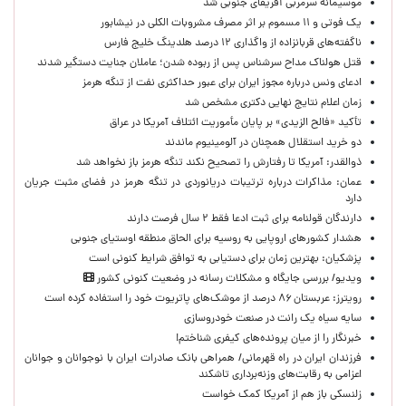
موسیمانه سرمربی آفریقای جنوبی شد
یک فوتی و ۱۱ مسموم بر اثر مصرف مشروبات الکلی در نیشابور
ناگفته‌های قربانزاده از واگذاری ۱۲ درصد هلدینگ خلیج فارس
قتل هولناک مداح سرشناس پس از ربوده شدن؛ عاملان جنایت دستگیر شدند
ادعای ونس درباره مجوز ایران برای عبور حداکثری نفت از تنگه هرمز
زمان اعلام نتایج نهایی دکتری مشخص شد
تأکید «فالح الزیدی» بر پایان مأموریت ائتلاف آمریکا در عراق
دو خرید استقلال همچنان در آلومینیوم ماندند
ذوالقدر: آمریکا تا رفتارش را تصحیح نکند تنگه هرمز باز نخواهد شد
عمان: مذاکرات درباره ترتیبات دریانوردی در تنگه هرمز در فضای مثبت جریان
دارد
دارندگان قولنامه برای ثبت ادعا فقط ۲ سال فرصت دارند
هشدار کشورهای اروپایی به روسیه برای الحاق منطقه اوستیای جنوبی
پزشکیان‌: بهترین زمان برای دستیابی به توافق شرایط کنونی است
ویدیو/ بررسی جایگاه و مشکلات رسانه در وضعیت کنونی کشور
رویترز: عربستان ۸۶ درصد از موشک‌های پاتریوت خود را استفاده کرده است
سایه سیاه یک رانت در صنعت خودروسازی
خبرنگار را از میان پرونده‌های کیفری شناختم!
​فرزندان ایران در راه قهرمانی/ همراهی بانک صادرات ایران با نوجوانان و جوانان
اعزامی به رقابت‌های وزنه‌برداری تاشکند
زلنسکی باز هم از آمریکا کمک خواست