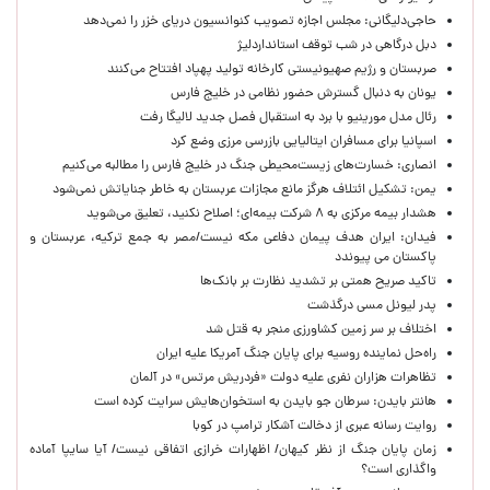
حاجی‌دلیگانی: مجلس اجازه تصویب کنوانسیون دریای خزر را نمی‌دهد
دبل درگاهی در شب توقف استانداردلیژ
صربستان و رژیم صهیونیستی کارخانه تولید پهپاد افتتاح می‌کنند
یونان به دنبال گسترش حضور نظامی در خلیج فارس
رئال مدل مورینیو با برد به استقبال فصل جدید لالیگا رفت
اسپانیا برای مسافران ایتالیایی بازرسی مرزی وضع کرد
انصاری: خسارت‌های زیست‌محیطی جنگ در خلیج فارس را مطالبه‌ می‌کنیم
یمن: تشکیل ائتلاف هرگز مانع مجازات عربستان به خاطر جنایاتش نمی‌شود
هشدار بیمه مرکزی به ۸ شرکت بیمه‌ای؛ اصلاح نکنید، تعلیق می‌شوید
فیدان: ایران هدف پیمان دفاعی مکه نیست/مصر به جمع ترکیه، عربستان و
پاکستان می پیوندد
تاکید صریح همتی بر تشدید نظارت بر بانک‌ها
پدر لیونل مسی درگذشت
اختلاف بر سر زمین کشاورزی منجر به قتل شد
راه‌حل نماینده روسیه برای پایان جنگ آمریکا علیه ایران
تظاهرات هزاران نفری علیه دولت «فردریش مرتس» در آلمان
هانتر بایدن: سرطان جو بایدن به استخوان‌هایش سرایت کرده است
روایت رسانه عبری از دخالت آشکار ترامپ در کوبا
زمان پایان جنگ از نظر کیهان/ اظهارات خرازی اتفاقی نیست/ آیا سایپا آماده
واگذاری است؟